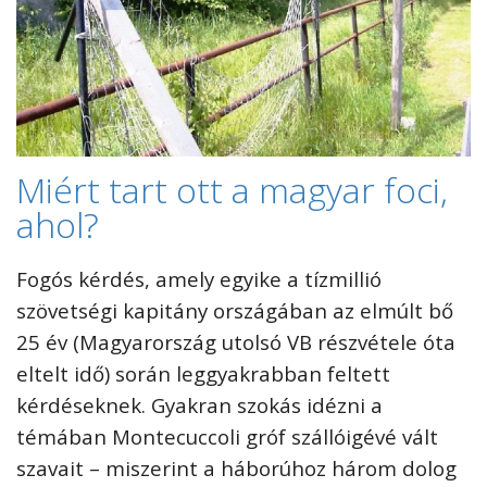
Miért tart ott a magyar foci,
ahol?
Fogós kérdés, amely egyike a tízmillió
szövetségi kapitány országában az elmúlt bő
25 év (Magyarország utolsó VB részvétele óta
eltelt idő) során leggyakrabban feltett
kérdéseknek. Gyakran szokás idézni a
témában Montecuccoli gróf szállóigévé vált
szavait – miszerint a háborúhoz három dolog