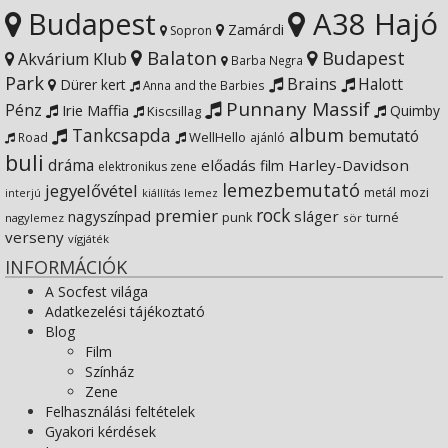
Budapest
A38 Hajó
YouTube
on
Zamárdi
Sopron
Balaton
Budapest
Akvárium Klub
Barba Negra
Google+
Park
Brains
Halott
Dürer kert
Anna and the Barbies
Punnany Massif
Pénz
Irie Maffia
Quimby
Kiscsillag
Tankcsapda
album
bemutató
WellHello
Road
ajánló
buli
dráma
előadás
Harley-Davidson
film
elektronikus zene
lemezbemutató
jegyelővétel
metál
mozi
lemez
interjú
kiállítás
rock
premier
sláger
nagyszínpad
punk
turné
nagylemez
sör
verseny
vígjáték
INFORMÁCIÓK
A Socfest világa
Adatkezelési tájékoztató
Blog
Film
Színház
Zene
Felhasználási feltételek
Gyakori kérdések