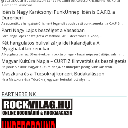
greCSÓKOLlár Budakalászon Zenés irodalmi est Grecsó Krisztiánnal és Kollár-
Klemencz Lászlóval …
Idén is Nagy Karácsonyi PunkÜnnep, idén is C.A.F.B. a
Dürerben!
Az autentikus hangzásáról ismert legendás budapesti punk zenekar, a C.A.F.B.…
Parti Nagy Lajos beszélget a Vasasban
Parti Nagy Lajos beszélget a Vasasban! 2019. december 3. kedd,…
Két hangulatos bulival zárja idei kalandjait a A
Nyughatatlan zenekar
A Nyughatatlan az 50-es évekbeli rock&roll egyik hazai népszerűsítője, valamint…
Magyar Kultúra Napja – CURTIZ filmvetítés és beszélgetés
Ha január, akkor Magyar Kultúra Napja, az ünneplés pedig Budakalászon…
Maszkura és a Tücsökraj koncert Budakalászon
Ha a Maszkura és a Tücsökraj egyszer beindul, ott olyan…
PARTNEREINK