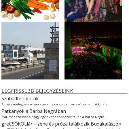
LEGFRISSEBB BEJEGYZÉSEINK
Szabadtéri mozik
A nyári melegben sokan szeretnek a szabadban szórakozni. A kiülős…
Patkányok a Barba Negrában
Már-már szokásos, hogy egy évben többször fellép a Barba Negra…
greCSÓKOLlár – zene és próza találkozik Budakalászon