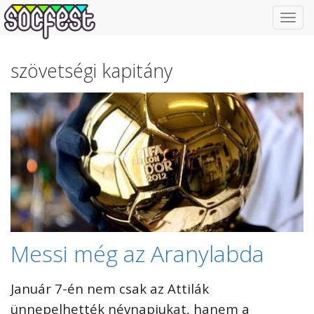
Toggl
navig
szövetségi kapitány
Messi még az Aranylabda
Január 7-én nem csak az Attilák
ünnepelhették névnapjukat, hanem a