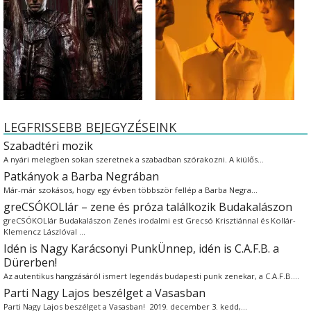
LEGFRISSEBB BEJEGYZÉSEINK
Szabadtéri mozik
A nyári melegben sokan szeretnek a szabadban szórakozni. A kiülős…
Patkányok a Barba Negrában
Már-már szokásos, hogy egy évben többször fellép a Barba Negra…
greCSÓKOLlár – zene és próza találkozik Budakalászon
greCSÓKOLlár Budakalászon Zenés irodalmi est Grecsó Krisztiánnal és Kollár-
Klemencz Lászlóval …
Idén is Nagy Karácsonyi PunkÜnnep, idén is C.A.F.B. a
Dürerben!
Az autentikus hangzásáról ismert legendás budapesti punk zenekar, a C.A.F.B.…
Parti Nagy Lajos beszélget a Vasasban
Parti Nagy Lajos beszélget a Vasasban! 2019. december 3. kedd,…