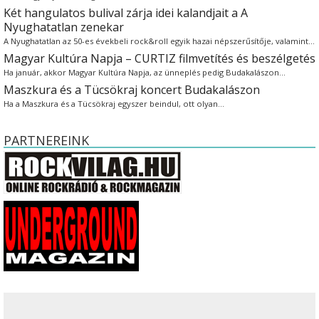
Két hangulatos bulival zárja idei kalandjait a A
Nyughatatlan zenekar
A Nyughatatlan az 50-es évekbeli rock&roll egyik hazai népszerűsítője, valamint…
Magyar Kultúra Napja – CURTIZ filmvetítés és beszélgetés
Ha január, akkor Magyar Kultúra Napja, az ünneplés pedig Budakalászon…
Maszkura és a Tücsökraj koncert Budakalászon
Ha a Maszkura és a Tücsökraj egyszer beindul, ott olyan…
PARTNEREINK