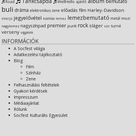
Tankcsapda
album
bemutató
WellHello
Road
ajánló
buli
dráma
előadás
Harley-Davidson
film
elektronikus zene
lemezbemutató
jegyelővétel
metál
mozi
lemez
interjú
kiállítás
rock
premier
sláger
nagyszínpad
punk
turné
nagylemez
sör
verseny
vígjáték
INFORMÁCIÓK
A Socfest világa
Adatkezelési tájékoztató
Blog
Film
Színház
Zene
Felhasználási feltételek
Gyakori kérdések
Impresszum
Médiaajánlat
Rólunk
Socfest Kulturális Egyesület