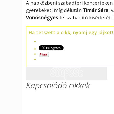
A napk
ö
zbeni szabadt
é
ri koncerteken
gyerekeket, mí
g d
é
lután
Tímá
r S
ára
, 
Von
ó
sn
é
gyes
felszabadít
ó
kís
é
rlet
é
t 
Ha tetszett a cikk, nyomj egy lájkot!
Kapcsolódó cikkek