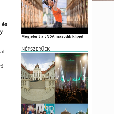
n
é
s
gy
Megjelent a LNDA második klipje!
NÉPSZERŰEK
lal
r
ó
l.
r