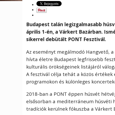
Budapest talán legizgalmasabb húsv
április 1-
é
n, a Várkert Bazárban. Ism
sikerrel debütált PONT Fesztivá
l.
Az esem
é
nyt megálmod
ó
Hangvető, a 
hívta
é
letre Budapest legfrissebb fesz
kulturális
ö
r
ö
ks
é
geinek listájár
ó
l válo
A
fesztivá
l c
é
lja tehát a k
ö
z
ö
s
é
rt
é
kek
programokon
é
s kül
ö
nleges koncertek
2018-ban a PONT
é
ppen h
úsv
é
t h
é
tv
é
elsősorban a mediterrá
neum h
úsv
é
ti
tradíci
ó
k kerülnek f
ó
kuszba a Várkert 