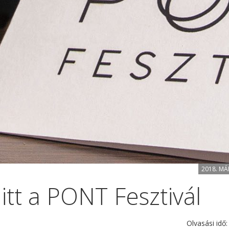
2018. MÁ
itt a PONT Fesztivál
Olvasási idő: