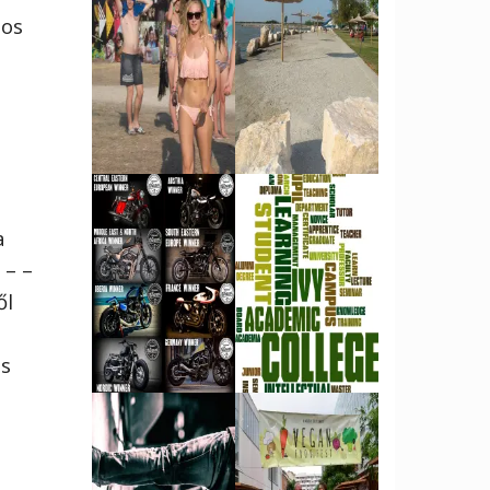
tos
a
 – –
ől
is