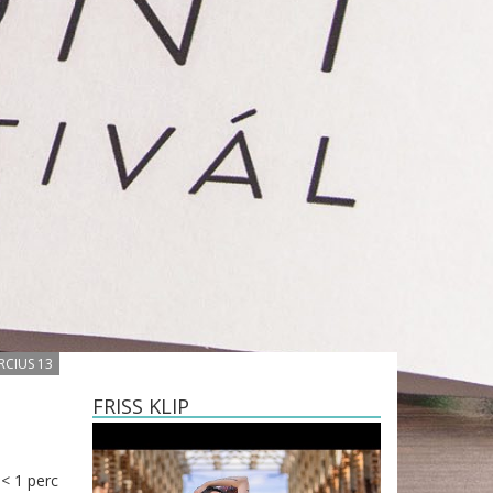
RCIUS 13
FRISS KLIP
< 1
perc