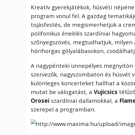
Kreat
ív gyerekját
é
kok, húsv
é
ti n
é
p
é
ne
program vonul fel. A gazdag tematiká
tojá
sfest
é
s, de megismerhetjük a crem
polifonikus
é
nekl
é
s szardíniai hagyo
szőnyegsz
ö
v
é
s, megtudhatjuk, milyen
h
ó
rihorgas g
ó
lyalábasokon, csodálhatju
A nagyp
é
nteki ünnep
é
lyes megnyit
ó
n 
szervezők, nagyszombaton
é
s húsv
é
t 
kül
ö
nleges koncerteket hallhat a k
ö
z
ö
mutat be válogatást, a
Vujicsics
t
é
lűz
Orosei
szardíniai dallamokkal, a
Flam
szerepel a programban.