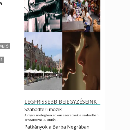
a
VETŐ
CS
LEGFRISSEBB BEJEGYZÉSEINK
Szabadtéri mozik
A nyári melegben sokan szeretnek a szabadban
szórakozni. A kiülős…
Patkányok a Barba Negrában