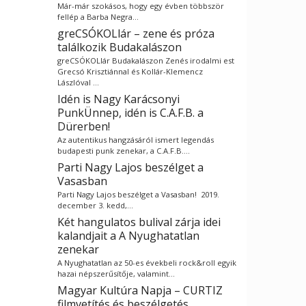
Már-már szokásos, hogy egy évben többször
fellép a Barba Negra…
greCSÓKOLlár – zene és próza
találkozik Budakalászon
greCSÓKOLlár Budakalászon Zenés irodalmi est
Grecsó Krisztiánnal és Kollár-Klemencz
Lászlóval …
Idén is Nagy Karácsonyi
PunkÜnnep, idén is C.A.F.B. a
Dürerben!
Az autentikus hangzásáról ismert legendás
budapesti punk zenekar, a C.A.F.B.…
Parti Nagy Lajos beszélget a
Vasasban
Parti Nagy Lajos beszélget a Vasasban! 2019.
december 3. kedd,…
Két hangulatos bulival zárja idei
kalandjait a A Nyughatatlan
zenekar
A Nyughatatlan az 50-es évekbeli rock&roll egyik
hazai népszerűsítője, valamint…
Magyar Kultúra Napja – CURTIZ
filmvetítés és beszélgetés