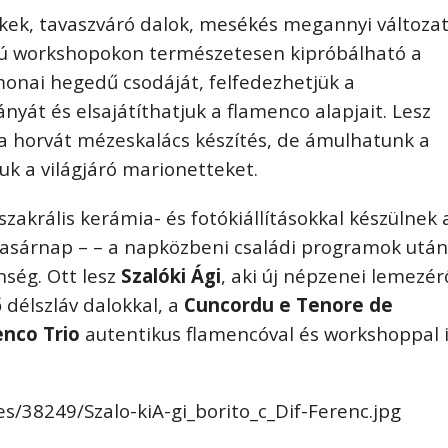
kek, tavaszvár
ó
dalok, mes
é
k
é
s megannyi változa
jú
workshopokon term
é
szetesen kipr
ó
bálhat
ó
a
onai hegedű csodáját, felfedezhetjük a
mányát
é
s elsajátíthatjuk a flamenco alapjait. Lesz
 a horvát m
é
zeskalács k
é
szít
és, de
ámulhatunk a
k a világjár
ó
marionetteket.
szakrális kerámia-
é
s fotó
kiállításokkal k
é
szülnek 
vasárnap – – a napk
ö
zbeni családi programok után
ns
é
g. Ott lesz
Szal
ó
ki Ági
, aki új n
é
pzenei lemez
é
r
ő d
é
lszláv dalokkal, a
Cuncordu e Tenore de
enco Trio
autentikus flamenc
ó
val
é
s workshoppal 