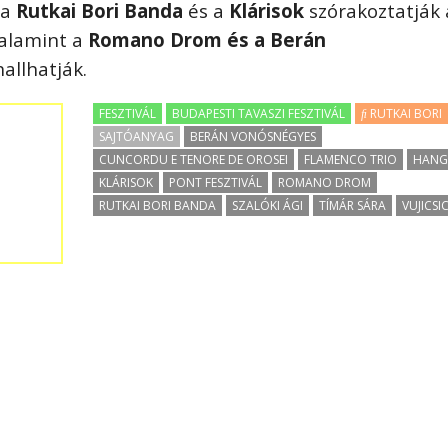
 a
Rutkai Bori Banda
é
s a
Kl
árisok
sz
ó
rakoztatják 
valamint a
Romano Drom
é
s a Berá
n
hallhatják.
FESZTIVÁL
BUDAPESTI TAVASZI FESZTIVÁL
RUTKAI BORI
SAJTÓANYAG
BERÁN VONÓSNÉGYES
CUNCORDU E TENORE DE OROSEI
FLAMENCO TRIO
HANG
KLÁRISOK
PONT FESZTIVÁL
ROMANO DROM
RUTKAI BORI BANDA
SZALÓKI ÁGI
TÍMÁR SÁRA
VUJICSI