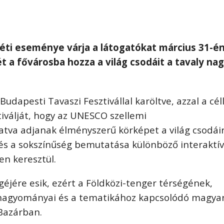
é
ti esem
é
nye várja a látogat
ó
kat március 31-
é
é
t a fővárosba hozza a világ csodáit a tavaly na
Budapesti Tavaszi Fesztivállal kar
ö
ltve, azzal a c
é
l
tiválját, hogy az UNESCO szellemi
gatva adjanak
é
lm
é
nyszerű k
ö
rk
é
pet a világ csodái
é
s a sokszínűs
é
g bemutatása kül
ö
nb
ö
ző interaktív
en keresztü
l.
g
é
j
é
re esik, ez
é
rt a F
ö
ldk
ö
zi-tenger t
é
rs
é
g
é
nek,
 hagyományai
é
s a tematikához kapcsol
ó
d
ó
magya
Bazárban.