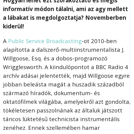
Hogyan lehet ezt szórakoztató és mégis
informatív módon tálalni, ami az agy mellett
a lábakat is megdolgoztatja? Novemberben
kiderül!
A
Public Service Broadcasting
-ot 2010-ben
alapította a dalszerő-multiinstrumentalista J.
Willgoose, Esq. és a dobos-programozó
Wrigglesworth. A kiindulópontot a BBC Radio 4
archív adásai jelentették, majd Willgoose egyre
jobban beleásta magát a huszadik századból
származó híradók,
dokumentum- és
oktatófilmek világába, amelyekről azt gondolta,
tökéletesen passzolnának az általuk játszott
táncos lüktetésű technicista instrumentális
zenéhez. Ennek szellemében hamar