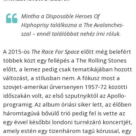
Mintha a Disposable Heroes Of
Hiphoprisy találkozna a The Avalanches-
szal – ennél találóbbat nehéz írni róluk.
A 2015-ös
The Race For Space
előtt még belefért
többek közt egy fellépés a The Rolling Stones
előtt, a lemez pedig csak tematikájában hozott
változást, a stílusban nem. A fókusz most a
szovjet-amerikai űrversenyen 1957-72 közötti
időszakán volt, az első szputnyiktól az Apollo-
programig. Az album óriási siker lett, az élőben
háromtagúvá bővülő trió pedig fel is vette az
egy évvel későbbi londoni turnézáró koncertjét,
amely estén egy tizenhárom tagú kórussal, egy