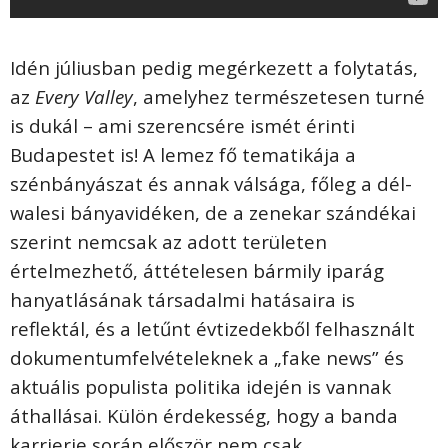
Idén júliusban pedig megérkezett a folytatás,
az
Every Valley
, amelyhez természetesen turné
is dukál – ami szerencsére ismét érinti
Budapestet is! A lemez fő tematikája a
szénbányászat és annak válsága, főleg a dél-
walesi bányavidéken, de a zenekar szándékai
szerint nemcsak az adott területen
értelmezhető, áttételesen bármily iparág
hanyatlásának társadalmi hatásaira is
reflektál, és a letűnt évtizedekből felhasznált
dokumentumfelvételeknek a „fake news” és
aktuális populista politika idején is vannak
áthallásai. Külön érdekesség, hogy a banda
karrierje során először nem csak