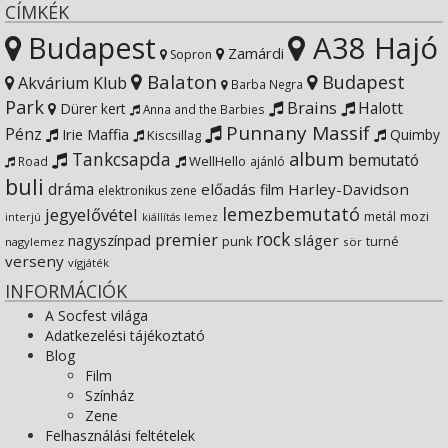
Instagram
on
profile
CÍMKÉK
Budapest
A38 Hajó
YouTube
on
Zamárdi
Sopron
Balaton
Budapest
Akvárium Klub
Barba Negra
Google+
Park
Brains
Halott
Dürer kert
Anna and the Barbies
Punnany Massif
Pénz
Irie Maffia
Quimby
Kiscsillag
Tankcsapda
album
bemutató
WellHello
Road
ajánló
buli
dráma
előadás
Harley-Davidson
film
elektronikus zene
lemezbemutató
jegyelővétel
metál
mozi
lemez
interjú
kiállítás
rock
premier
sláger
nagyszínpad
punk
turné
nagylemez
sör
verseny
vígjáték
INFORMÁCIÓK
A Socfest világa
Adatkezelési tájékoztató
Blog
Film
Színház
Zene
Felhasználási feltételek