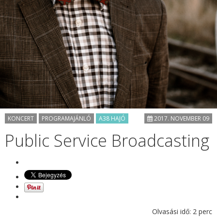
KONCERT
PROGRAMAJÁNLÓ
A38 HAJÓ
2017. NOVEMBER 09
Public Service Broadcasting
Olvasási idő:
2
perc