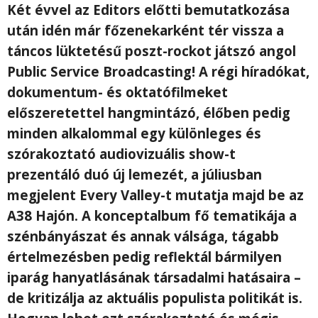
Két évvel az Editors előtti bemutatkozása
után idén már főzenekarként tér vissza a
táncos lüktetésű poszt-rockot játszó angol
Public Service Broadcasting! A régi híradókat,
dokumentum- és oktatófilmeket
előszeretettel hangmintázó, élőben pedig
minden alkalommal egy különleges és
szórakoztató audiovizuális show-t
prezentáló duó új lemezét, a júliusban
megjelent Every Valley-t mutatja majd be az
A38 Hajón. A konceptalbum fő tematikája a
szénbányászat és annak válsága, tágabb
értelmezésben pedig reflektál bármilyen
iparág hanyatlásának társadalmi hatásaira –
de kritizálja az aktuális populista politikát is.