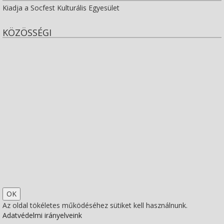
Kiadja a Socfest Kulturális Egyesület
KÖZÖSSÉGI
View
socfest’s
View
profile
socfest’s
View
on
profile
socfest’s
View
Facebook
on
profile
Socfest’s
View
Twitter
on
profile
SocfestHun’s
Az oldal tökéletes működéséhez sütiket kell használnunk.
Adatvédelmi irányelveink