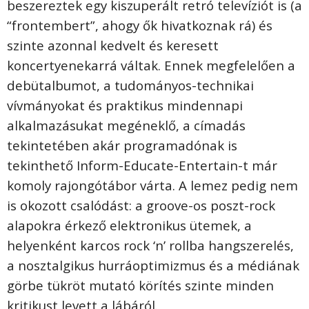
beszereztek egy kiszuperált retró televíziót is (a
“frontembert”, ahogy ők hivatkoznak rá) és
szinte azonnal kedvelt és keresett
koncertyenekarrá váltak. Ennek megfelelően a
debütalbumot, a tudományos-technikai
vívmányokat és praktikus mindennapi
alkalmazásukat megéneklő,
a címadás
tekintetében akár programadónak is
tekinthető Inform-Educate-Entertain-t már
komoly rajongótábor várta. A lemez pedig nem
is okozott csalódást: a groove-os poszt-rock
alapokra érkező elektronikus ütemek, a
helyenként karcos rock ‘n’ rollba hangszerelés,
a nosztalgikus hurráoptimizmus és a médiának
görbe tükröt mutató körítés szinte minden
kritikust levett a lábáról.