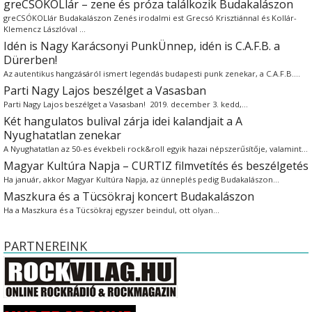
greCSÓKOLlár – zene és próza találkozik Budakalászon
greCSÓKOLlár Budakalászon Zenés irodalmi est Grecsó Krisztiánnal és Kollár-
Klemencz Lászlóval …
Idén is Nagy Karácsonyi PunkÜnnep, idén is C.A.F.B. a
Dürerben!
Az autentikus hangzásáról ismert legendás budapesti punk zenekar, a C.A.F.B.…
Parti Nagy Lajos beszélget a Vasasban
Parti Nagy Lajos beszélget a Vasasban! 2019. december 3. kedd,…
Két hangulatos bulival zárja idei kalandjait a A
Nyughatatlan zenekar
A Nyughatatlan az 50-es évekbeli rock&roll egyik hazai népszerűsítője, valamint…
Magyar Kultúra Napja – CURTIZ filmvetítés és beszélgetés
Ha január, akkor Magyar Kultúra Napja, az ünneplés pedig Budakalászon…
Maszkura és a Tücsökraj koncert Budakalászon
Ha a Maszkura és a Tücsökraj egyszer beindul, ott olyan…
PARTNEREINK