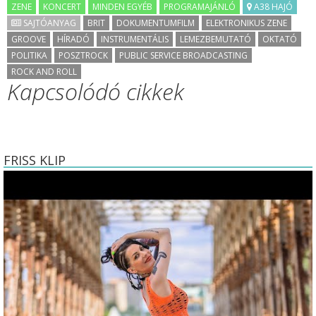
ZENE
KONCERT
MINDEN EGYÉB
PROGRAMAJÁNLÓ
A38 HAJÓ
SAJTÓANYAG
BRIT
DOKUMENTUMFILM
ELEKTRONIKUS ZENE
GROOVE
HÍRADÓ
INSTRUMENTÁLIS
LEMEZBEMUTATÓ
OKTATÓ
POLITIKA
POSZTROCK
PUBLIC SERVICE BROADCASTING
ROCK AND ROLL
Kapcsolódó cikkek
FRISS KLIP