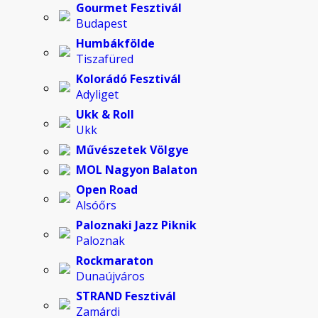
Gourmet Fesztivál
Budapest
Humbákfölde
Tiszafüred
Kolorádó Fesztivál
Adyliget
Ukk & Roll
Ukk
Művészetek Völgye
MOL Nagyon Balaton
Open Road
Alsóőrs
Paloznaki Jazz Piknik
Paloznak
Rockmaraton
Dunaújváros
STRAND Fesztivál
Zamárdi