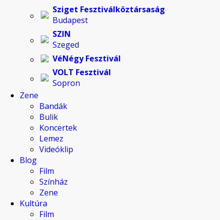
Sziget Fesztiválköztársaság
Budapest
SZIN
Szeged
VéNégy Fesztivál
VOLT Fesztivál
Sopron
Zene
Bandák
Bulik
Koncertek
Lemez
Videóklip
Blog
Film
Színház
Zene
Kultúra
Film