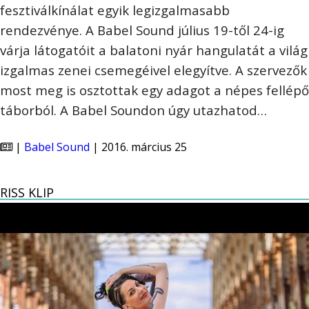
fesztiválkínálat egyik legizgalmasabb
rendezvénye. A Babel Sound július 19-től 24-ig
várja látogatóit a balatoni nyár hangulatát a világ
izgalmas zenei csemegéivel elegyítve. A szervezők
most meg is osztottak egy adagot a népes fellépő
táborból. A Babel Soundon úgy utazhatod…
|
Babel Sound
| 2016. március 25
RISS KLIP