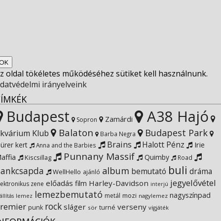
on
profile
socfest’s
View
Facebook
on
profile
Socfest’s
View
Twitter
on
profile
SocfestHun’s
z oldal tökéletes működéséhez sütiket kell használnunk.
Instagram
on
profile
datvédelmi irányelveink
CÍMKÉK
YouTube
on
Budapest
A38 Hajó
Zamárdi
Sopron
Balaton
Budapest Park
kvárium Klub
Google+
Barba Negra
Brains
Halott Pénz
Irie
ürer kert
Anna and the Barbies
Punnany Massif
affia
Quimby
Kiscsillag
Road
buli
ankcsapda
album
bemutató
dráma
WellHello
ajánló
jegyelővétel
előadás
Harley-Davidson
film
lektronikus zene
interjú
lemezbemutató
nagyszínpad
metál
mozi
lemez
nagylemez
állítás
rock
remier
sláger
verseny
punk
turné
sör
vígjáték