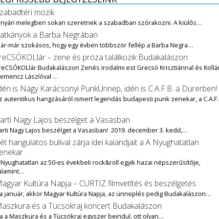
zabadtéri mozik
 nyári melegben sokan szeretnek a szabadban szórakozni. A kiülős…
atkányok a Barba Negrában
ár-már szokásos, hogy egy évben többször fellép a Barba Negra…
reCSÓKOLlár – zene és próza találkozik Budakalászon
reCSÓKOLlár Budakalászon Zenés irodalmi est Grecsó Krisztiánnal és Kollár
lemencz Lászlóval …
dén is Nagy Karácsonyi PunkÜnnep, idén is C.A.F.B. a Dürerben!
z autentikus hangzásáról ismert legendás budapesti punk zenekar, a C.A.F.
…
arti Nagy Lajos beszélget a Vasasban
arti Nagy Lajos beszélget a Vasasban! 2019. december 3. kedd,…
ét hangulatos bulival zárja idei kalandjait a A Nyughatatlan
enekar
 Nyughatatlan az 50-es évekbeli rock&roll egyik hazai népszerűsítője,
alamint…
agyar Kultúra Napja – CURTIZ filmvetítés és beszélgetés
a január, akkor Magyar Kultúra Napja, az ünneplés pedig Budakalászon…
aszkura és a Tücsökraj koncert Budakalászon
a a Maszkura és a Tücsökraj egyszer beindul, ott olyan…