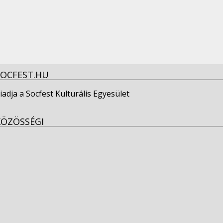
SOCFEST.HU
iadja a Socfest Kulturális Egyesület
KÖZÖSSÉGI
View
socfest’s
View
profile
socfest’s
View