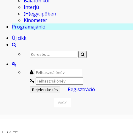
Balaton kör
Interjú
(H)egycipőben
Kinometer
Programajánló
Új cikk
Regisztráció