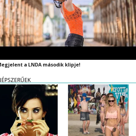
egjelent a LNDA második klipje!
NÉPSZERŰEK