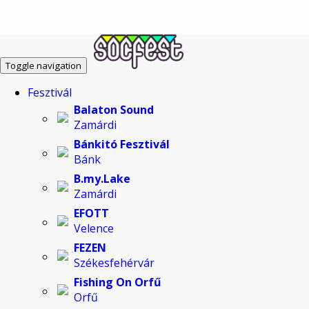
Toggle navigation
Fesztivál
Balaton Sound
Zamárdi
Bánkitó Fesztivál
Bánk
B.my.Lake
Zamárdi
EFOTT
Velence
FEZEN
Székesfehérvár
Fishing On Orfű
Orfű