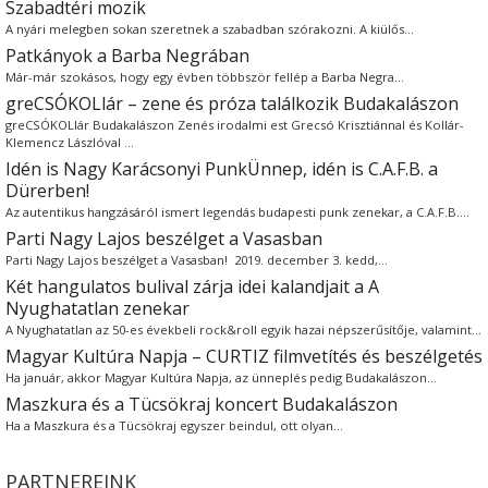
Szabadtéri mozik
A nyári melegben sokan szeretnek a szabadban szórakozni. A kiülős…
Patkányok a Barba Negrában
Már-már szokásos, hogy egy évben többször fellép a Barba Negra…
greCSÓKOLlár – zene és próza találkozik Budakalászon
greCSÓKOLlár Budakalászon Zenés irodalmi est Grecsó Krisztiánnal és Kollár-
Klemencz Lászlóval …
Idén is Nagy Karácsonyi PunkÜnnep, idén is C.A.F.B. a
Dürerben!
Az autentikus hangzásáról ismert legendás budapesti punk zenekar, a C.A.F.B.…
Parti Nagy Lajos beszélget a Vasasban
Parti Nagy Lajos beszélget a Vasasban! 2019. december 3. kedd,…
Két hangulatos bulival zárja idei kalandjait a A
Nyughatatlan zenekar
A Nyughatatlan az 50-es évekbeli rock&roll egyik hazai népszerűsítője, valamint…
Magyar Kultúra Napja – CURTIZ filmvetítés és beszélgetés
Ha január, akkor Magyar Kultúra Napja, az ünneplés pedig Budakalászon…
Maszkura és a Tücsökraj koncert Budakalászon
Ha a Maszkura és a Tücsökraj egyszer beindul, ott olyan…
PARTNEREINK