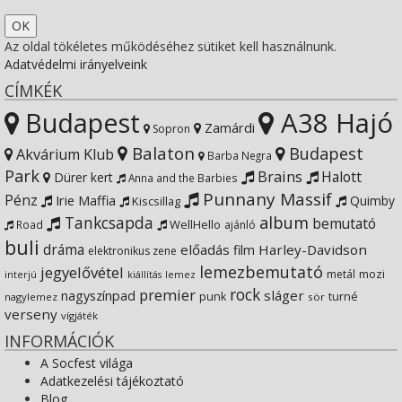
Twitter
on
profile
SocfestHun’s
Az oldal tökéletes működéséhez sütiket kell használnunk.
Adatvédelmi irányelveink
Instagram
on
profile
CÍMKÉK
Budapest
A38 Hajó
YouTube
on
Zamárdi
Sopron
Balaton
Budapest
Akvárium Klub
Barba Negra
Google+
Park
Brains
Halott
Dürer kert
Anna and the Barbies
Punnany Massif
Pénz
Irie Maffia
Quimby
Kiscsillag
Tankcsapda
album
bemutató
WellHello
Road
ajánló
buli
dráma
előadás
Harley-Davidson
film
elektronikus zene
lemezbemutató
jegyelővétel
metál
mozi
lemez
interjú
kiállítás
rock
premier
sláger
nagyszínpad
punk
turné
nagylemez
sör
verseny
vígjáték
INFORMÁCIÓK
A Socfest világa
Adatkezelési tájékoztató
Blog