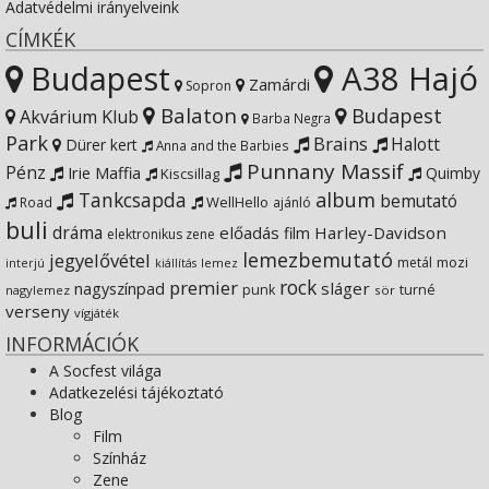
Adatvédelmi irányelveink
Instagram
on
profile
CÍMKÉK
Budapest
A38 Hajó
YouTube
on
Zamárdi
Sopron
Balaton
Budapest
Akvárium Klub
Barba Negra
Google+
Park
Brains
Halott
Dürer kert
Anna and the Barbies
Punnany Massif
Pénz
Irie Maffia
Quimby
Kiscsillag
Tankcsapda
album
bemutató
WellHello
Road
ajánló
buli
dráma
előadás
Harley-Davidson
film
elektronikus zene
lemezbemutató
jegyelővétel
metál
mozi
lemez
interjú
kiállítás
rock
premier
sláger
nagyszínpad
punk
turné
nagylemez
sör
verseny
vígjáték
INFORMÁCIÓK
A Socfest világa
Adatkezelési tájékoztató
Blog
Film
Színház
Zene