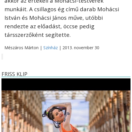
akkor az értékeli a Mohácsi-testvérek
munkáit. A csillagos ég című darab Mohácsi
István és Mohácsi János műve, utóbbi
rendezte az előadást, öccse pedig
társszerzőként segítette.
Mészáros Márton |
Színház
| 2013. november 30
FRISS KLIP