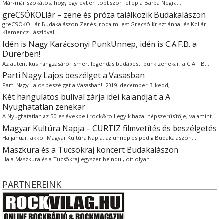
Már-már szokásos, hogy egy évben többször fellép a Barba Negra…
greCSÓKOLlár – zene és próza találkozik Budakalászon
greCSÓKOLlár Budakalászon Zenés irodalmi est Grecsó Krisztiánnal és Kollár-
Klemencz Lászlóval …
Idén is Nagy Karácsonyi PunkÜnnep, idén is C.A.F.B. a
Dürerben!
Az autentikus hangzásáról ismert legendás budapesti punk zenekar, a C.A.F.B.…
Parti Nagy Lajos beszélget a Vasasban
Parti Nagy Lajos beszélget a Vasasban! 2019. december 3. kedd,…
Két hangulatos bulival zárja idei kalandjait a A
Nyughatatlan zenekar
A Nyughatatlan az 50-es évekbeli rock&roll egyik hazai népszerűsítője, valamint…
Magyar Kultúra Napja – CURTIZ filmvetítés és beszélgetés
Ha január, akkor Magyar Kultúra Napja, az ünneplés pedig Budakalászon…
Maszkura és a Tücsökraj koncert Budakalászon
Ha a Maszkura és a Tücsökraj egyszer beindul, ott olyan…
PARTNEREINK