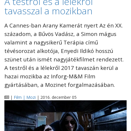
A testről és a lélekről
tavasszal a mozikban
A Cannes-ban Arany Kamerát nyert Az én XX.
századom, a Bűvös Vadász, a Simon mágus
valamint a nagysikerű Terápia című
tévésorozat alkotója, Enyedi Ildikó hosszú
szünet után ismét nagyjátékfilmet rendezett.
A testről és a lélekről 2017 tavaszán kerül a
hazai mozikba az Inforg-M&M Film
gyártásában, a Mozinet forgalmazásában.
|
Film | Mozi
| 2016. december 05