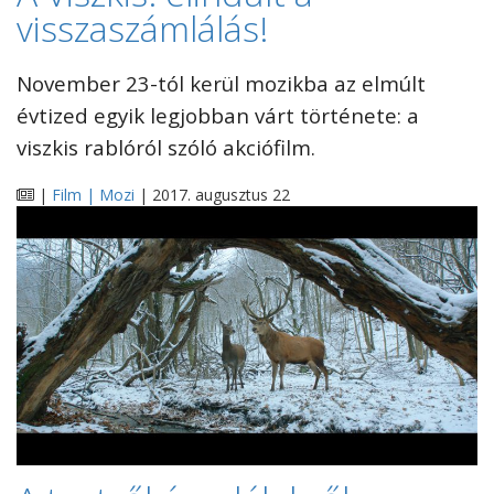
visszaszámlálás!
November 23-tól kerül mozikba az elmúlt
évtized egyik legjobban várt története: a
viszkis rablóról szóló akciófilm.
|
Film | Mozi
| 2017. augusztus 22