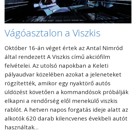
Vágóasztalon a Viszkis
Október 16-án véget értek az Antal Nimród
által rendezett A Viszkis című akciófilm
felvételei. Az utolsó napokban a Keleti
pályaudvar közelében azokat a jeleneteket
rögzítették, amikor egy nyaktörő autós
üldözést követően a kommandósok próbálják
elkapni a rendőrség elől menekülő viszkis
rablót. A hetven napos forgatás ideje alatt az
alkotók 620 darab kilencvenes évekbeli autót
használtak…