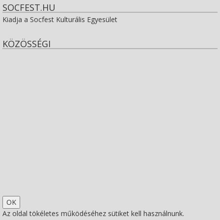
SOCFEST.HU
Kiadja a Socfest Kulturális Egyesület
KÖZÖSSÉGI
View
socfest’s
View
profile
socfest’s
View
on
profile
socfest’s
View
Facebook
on
profile
Socfest’s
View
Twitter
on
profile
SocfestHun’s
Az oldal tökéletes működéséhez sütiket kell használnunk.