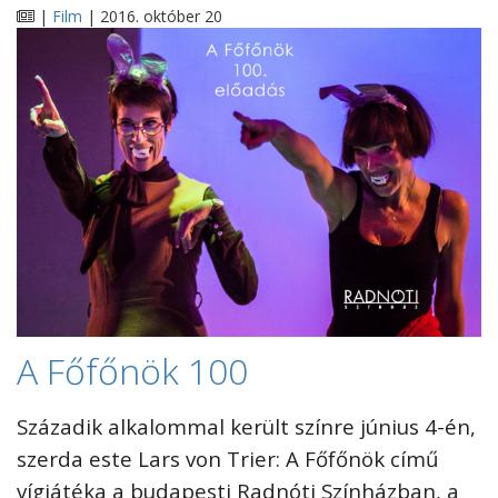
|
Film
| 2016. október 20
A Főfőnök 100
Századik alkalommal került színre június 4-én,
szerda este Lars von Trier: A Főfőnök című
vígjátéka a budapesti Radnóti Színházban, a