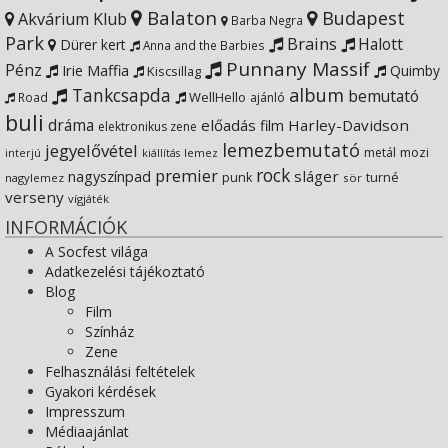
Balaton
Budapest
Akvárium Klub
Barba Negra
Google+
Park
Brains
Halott
Dürer kert
Anna and the Barbies
Punnany Massif
Pénz
Irie Maffia
Quimby
Kiscsillag
Tankcsapda
album
bemutató
WellHello
Road
ajánló
buli
dráma
előadás
Harley-Davidson
film
elektronikus zene
lemezbemutató
jegyelővétel
metál
mozi
lemez
interjú
kiállítás
rock
premier
sláger
nagyszínpad
punk
turné
nagylemez
sör
verseny
vígjáték
INFORMÁCIÓK
A Socfest világa
Adatkezelési tájékoztató
Blog
Film
Színház
Zene
Felhasználási feltételek
Gyakori kérdések
Impresszum
Médiaajánlat