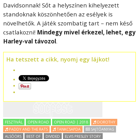
Davidsonnak! Sőt a helyszínen kihelyezett
standoknak köszönhetően az esélyek is
növelhetők. A játék szombatig tart – nem késő
csatlakozni!
Mindegy mivel érkezel, lehet, egy
Harley-val távozol
.
Ha tetszett a cikk, nyomj egy lájkot!
FESZTIVÁL
OPEN ROAD
OPEN ROAD | 2018
DOROTHY
PADDY AND THE RATS
TANKCSAPDA
SAJTÓANYAG
ALSÓÖRS
BEST OF
DIVIDED
ELVIS PRESLEY STORY