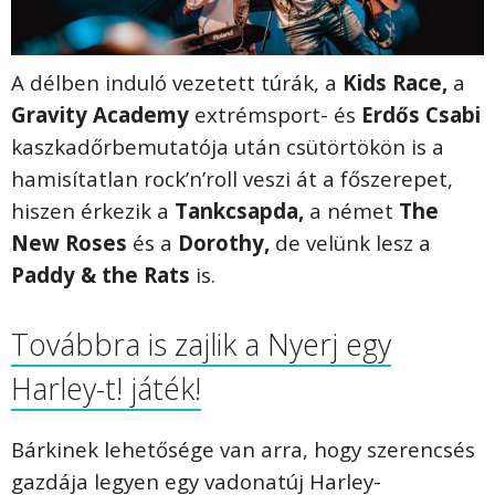
A délben induló vezetett túrák, a
Kids Race,
a
Gravity Academy
extrémsport- és
Erdős Csabi
kaszkadőrbemutatója után csütörtökön is a
hamisítatlan rock’n’roll veszi át a főszerepet,
hiszen érkezik a
Tankcsapda,
a német
The
New Roses
és a
Dorothy,
de velünk lesz a
Paddy & the Rats
is.
Továbbra is zajlik a Nyerj egy
Harley-t! játék!
Bárkinek lehetősége van arra, hogy szerencsés
gazdája legyen egy vadonatúj Harley-