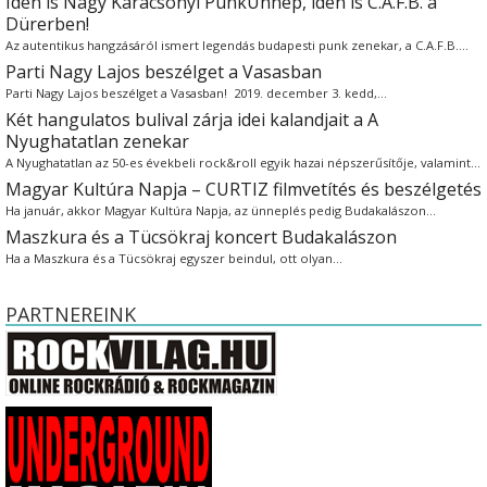
Idén is Nagy Karácsonyi PunkÜnnep, idén is C.A.F.B. a
Dürerben!
Az autentikus hangzásáról ismert legendás budapesti punk zenekar, a C.A.F.B.…
Parti Nagy Lajos beszélget a Vasasban
Parti Nagy Lajos beszélget a Vasasban! 2019. december 3. kedd,…
Két hangulatos bulival zárja idei kalandjait a A
Nyughatatlan zenekar
A Nyughatatlan az 50-es évekbeli rock&roll egyik hazai népszerűsítője, valamint…
Magyar Kultúra Napja – CURTIZ filmvetítés és beszélgetés
Ha január, akkor Magyar Kultúra Napja, az ünneplés pedig Budakalászon…
Maszkura és a Tücsökraj koncert Budakalászon
Ha a Maszkura és a Tücsökraj egyszer beindul, ott olyan…
PARTNEREINK