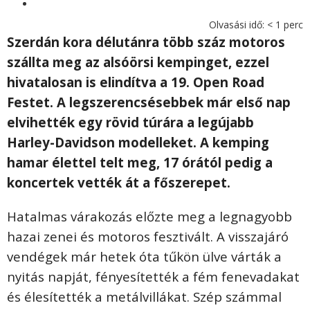
Olvasási idő:
< 1
perc
Szerdán kora délutánra több száz motoros
szállta meg az alsóörsi kempinget, ezzel
hivatalosan is elindítva a 19. Open Road
Festet. A legszerencsésebbek már első nap
elvihették egy rövid túrára a legújabb
Harley-Davidson modelleket. A kemping
hamar élettel telt meg, 17 órától pedig a
koncertek vették át a főszerepet.
Hatalmas várakozás előzte meg a legnagyobb
hazai zenei és motoros fesztivált. A visszajáró
vendégek már hetek óta tűkön ülve várták a
nyitás napját, fényesítették a fém fenevadakat
és élesítették a metálvillákat. Szép számmal