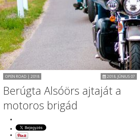
OPEN ROAD | 2018
2018. JÚNIUS 07
Berúgta Alsóörs ajtaját a
motoros brigád