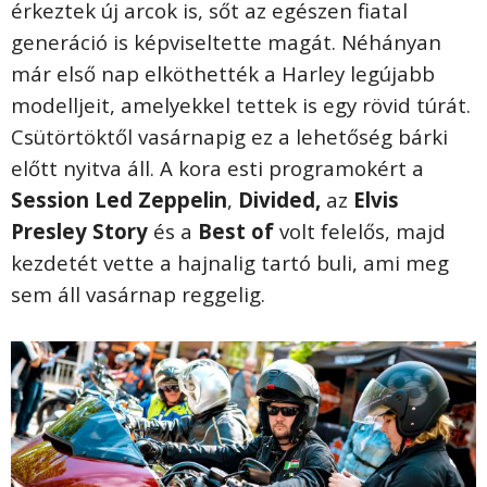
érkeztek új arcok is, sőt az egészen fiatal
generáció is képviseltette magát. Néhányan
már első nap elköthették a Harley legújabb
modelljeit, amelyekkel tettek is egy rövid túrát.
Csütörtöktől vasárnapig ez a lehetőség bárki
előtt nyitva áll. A kora esti programokért a
Session Led Zeppelin
,
Divided,
az
Elvis
Presley Story
és a
Best of
volt felelős, majd
kezdetét vette a hajnalig tartó buli, ami meg
sem áll vasárnap reggelig.