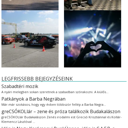
LEGFRISSEBB BEJEGYZÉSEINK
Szabadtéri mozik
A nyári melegben sokan szeretnek a szabadban szórakozni. A kiülős…
Patkányok a Barba Negrában
Már-már szokásos, hogy egy évben többször fellép a Barba Negra…
greCSÓKOLlár – zene és próza találkozik Budakalászon
greCSÓKOLlár Budakalászon Zenés irodalmi est Grecsó Krisztiánnal és Kollár-
Klemencz Lászlóval …