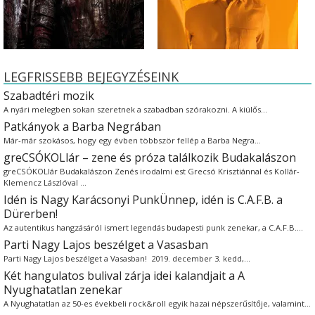
LEGFRISSEBB BEJEGYZÉSEINK
Szabadtéri mozik
A nyári melegben sokan szeretnek a szabadban szórakozni. A kiülős…
Patkányok a Barba Negrában
Már-már szokásos, hogy egy évben többször fellép a Barba Negra…
greCSÓKOLlár – zene és próza találkozik Budakalászon
greCSÓKOLlár Budakalászon Zenés irodalmi est Grecsó Krisztiánnal és Kollár-
Klemencz Lászlóval …
Idén is Nagy Karácsonyi PunkÜnnep, idén is C.A.F.B. a
Dürerben!
Az autentikus hangzásáról ismert legendás budapesti punk zenekar, a C.A.F.B.…
Parti Nagy Lajos beszélget a Vasasban
Parti Nagy Lajos beszélget a Vasasban! 2019. december 3. kedd,…
Két hangulatos bulival zárja idei kalandjait a A
Nyughatatlan zenekar
A Nyughatatlan az 50-es évekbeli rock&roll egyik hazai népszerűsítője, valamint…