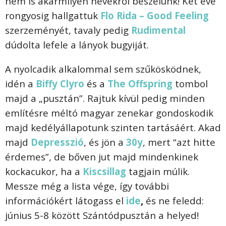
nem is akármilyen nevekről beszélünk! Két éve
rongyosig hallgattuk
Flo Rida – Good Feeling
szerzeményét, tavaly pedig
Rudimental
dúdolta lefele a lányok bugyiját.
A nyolcadik alkalommal sem szűkösködnek,
idén a
Biffy Clyro
és a
The Offspring
tombol
majd a „pusztán”. Rajtuk kívül pedig minden
említésre méltó magyar zenekar gondoskodik
majd kedélyállapotunk szinten tartásáért. Akad
majd
Depresszió
, és jön a
30y
, mert “azt hitte
érdemes”, de bőven jut majd mindenkinek
kockacukor, ha a
Kiscsillag
tagjain múlik.
Messze még a lista vége, így további
információkért látogass el
ide
,
és ne feledd:
június 5-8 között Szántódpusztán a helyed!