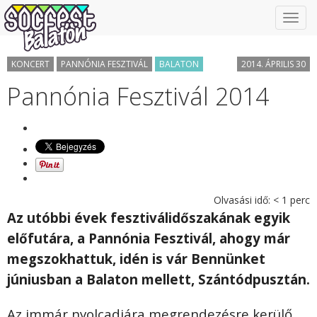
Toggl
navig
KONCERT
PANNÓNIA FESZTIVÁL
BALATON
2014. ÁPRILIS 30
Pannónia Fesztivál 2014
Olvasási idő:
< 1
perc
Az utóbbi évek fesztiválidőszakának egyik
előfutára, a Pannónia Fesztivál, ahogy már
megszokhattuk, idén is vár Bennünket
júniusban a Balaton mellett, Szántódpusztán.
Az immár nyolcadjára megrendezésre kerülő