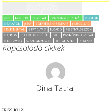
ZENE
KONCERT
FESZTIVÁL
PANNÓNIA FESZTIVÁL
SIÓFOK
BALATON
30Y
DEPRESSZIÓ ZENEKAR
KISCSILLAG
RUDIMENTAL
BIFFY CLYRO
ELŐADÓ
FESZTIVÁLSZEZON
FLO RIDA
KÜLFÖLDI FELLÉPŐK
PAFE
PANNÓNIA FESZTIVÁL
RENDEZVÉNY
SZÁNTÓDPUSZTA
THE OFFSPING
ZENEKAR
Kapcsolódó cikkek
Dina Tatrai
FRISS KLIP