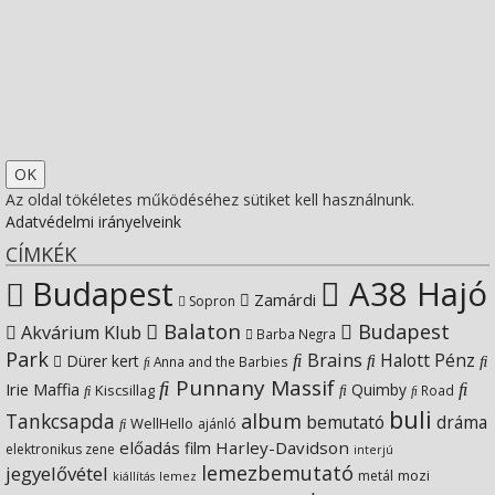
on
profile
socfest’s
View
Facebook
on
profile
Socfest’s
View
Twitter
on
profile
SocfestHun’s
Az oldal tökéletes működéséhez sütiket kell használnunk.
Adatvédelmi irányelveink
Instagram
on
profile
CÍMKÉK
Budapest
A38 Hajó
YouTube
on
Zamárdi
Sopron
Balaton
Budapest
Akvárium Klub
Barba Negra
Google+
Park
Brains
Halott Pénz
Dürer kert
Anna and the Barbies
Punnany Massif
Irie Maffia
Quimby
Kiscsillag
Road
buli
Tankcsapda
album
bemutató
dráma
WellHello
ajánló
előadás
Harley-Davidson
film
elektronikus zene
interjú
lemezbemutató
jegyelővétel
metál
mozi
lemez
kiállítás