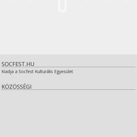
SOCFEST.HU
Kiadja a Socfest Kulturális Egyesület
KÖZÖSSÉGI
View
socfest’s
View
profile
socfest’s
View