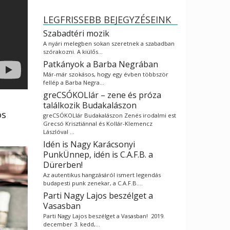
LEGFRISSEBB BEJEGYZÉSEINK
Szabadtéri mozik
A nyári melegben sokan szeretnek a szabadban
szórakozni. A kiülős…
Patkányok a Barba Negrában
Már-már szokásos, hogy egy évben többször
fellép a Barba Negra…
greCSÓKOLlár – zene és próza
találkozik Budakalászon
os
greCSÓKOLlár Budakalászon Zenés irodalmi est
Grecsó Krisztiánnal és Kollár-Klemencz
Lászlóval …
Idén is Nagy Karácsonyi
PunkÜnnep, idén is C.A.F.B. a
Dürerben!
Az autentikus hangzásáról ismert legendás
budapesti punk zenekar, a C.A.F.B.…
Parti Nagy Lajos beszélget a
Vasasban
Parti Nagy Lajos beszélget a Vasasban! 2019.
december 3. kedd,…