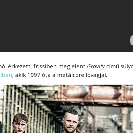
ól érkezett, frissiben megjelent
Gravity
című súly
liban
, akik 1997 óta a metálcore lovagjai.