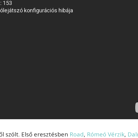
ől szólt. Első eresztésben
Road
,
Rómeó Vérzik
,
Dal