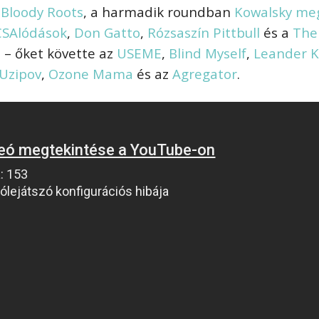
,
Bloody Roots
, a harmadik roundban
Kowalsky me
CSAlódások
,
Don Gatto
,
Rózsaszín Pittbull
és a
The
 – őket követte az
USEME
,
Blind Myself
,
Leander Ki
Uzipov
,
Ozone Mama
és az
Agregator
.