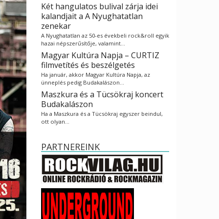
Két hangulatos bulival zárja idei
kalandjait a A Nyughatatlan
zenekar
A Nyughatatlan az 50-es évekbeli rock&roll egyik
hazai népszerűsítője, valamint…
Magyar Kultúra Napja – CURTIZ
filmvetítés és beszélgetés
Ha január, akkor Magyar Kultúra Napja, az
ünneplés pedig Budakalászon…
Maszkura és a Tücsökraj koncert
Budakalászon
Ha a Maszkura és a Tücsökraj egyszer beindul,
ott olyan…
PARTNEREINK