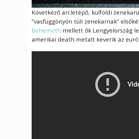
Következő arcletépő, külföldi zenekar
“vasfüggönyön túli zenekarnak” elsőkén
Behemoth
mellett ők Lengyelország le
amerikai death metalt keverik az eur