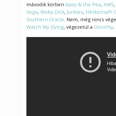
második körben
Apey & the Pea
,
AWS
Vega
,
Moby Dick
,
Junkies
,
HétköznaPI 
Southern Oracle
. Nem, még nincs vége
Watch My Dying
, végezetül a
Dorothy
,