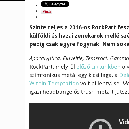
Szinte teljes a 2016-os RockPart fes
külföldi és hazai zenekarok mellé s
pedig csak egyre fogynak. Nem soká
Apocalyptica, Eluveitie, Tesseract, Gam
RockPart, melyről
előző cikkünkben
olv
szimfonikus metál egyik csillaga, a
Del
Within Temptation
volt billentyűse,
Ma
igazi headbangelős trash metált játsz