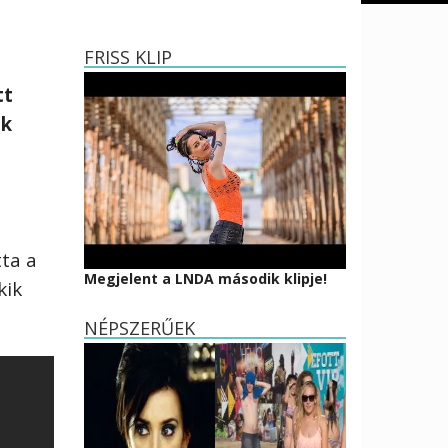
FRISS KLIP
tt
ok
tta a
Megjelent a LNDA második klipje!
kik
NÉPSZERŰEK