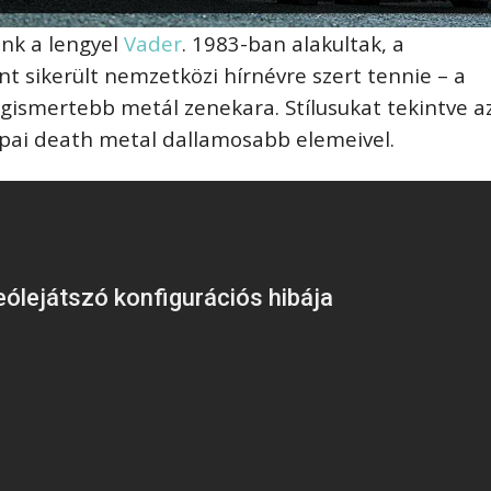
unk a lengyel
Vader
. 1983-ban alakultak, a
t sikerült nemzetközi hírnévre szert tennie – a
gismertebb metál zenekara. Stílusukat tekintve a
ópai death metal dallamosabb elemeivel.