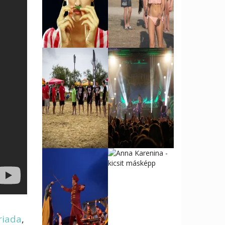
riada
,