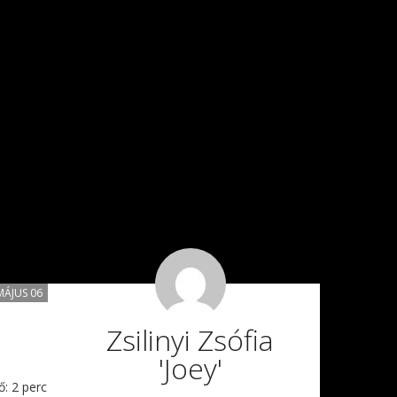
MÁJUS 06
Zsilinyi Zsófia
'Joey'
ő:
2
perc