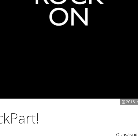
2016. 
ckPart!
Olvasási id