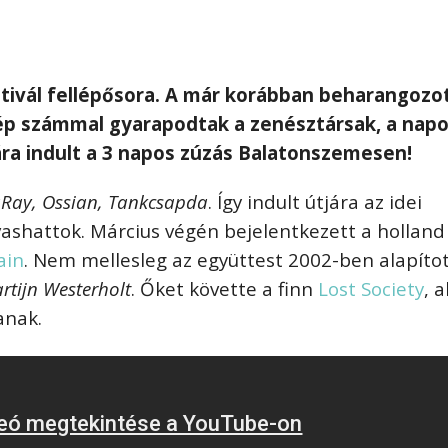
ztivál fellépősora. A már korábban beharangozo
zép számmal gyarapodtak a zenésztársak, a nap
ra indult a 3 napos zúzás Balatonszemesen!
maRay, Ossian, Tankcsapda
. Így indult útjára az idei
ashattok. Március végén bejelentkezett a holland
ain
. Nem mellesleg az együttest 2002-ben alapíto
rtijn Westerholt
. Őket követte a finn
Lost Society
, a
anak.