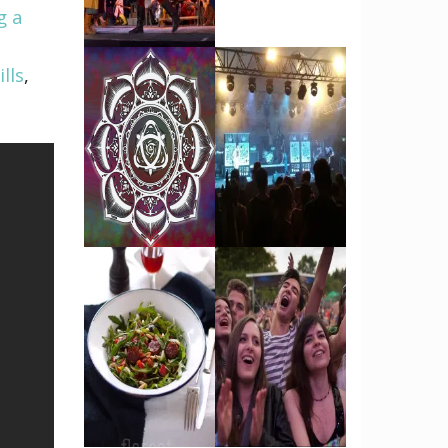
g a
lls
,