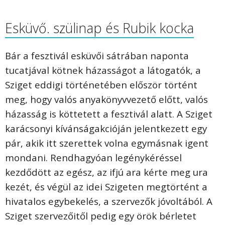
Esküvő. szülinap és Rubik kocka
Bár a fesztivál esküvői sátrában naponta
tucatjával kötnek házasságot a látogatók, a
Sziget eddigi történetében először történt
meg, hogy valós anyakönyvvezető előtt, valós
házasság is köttetett a fesztivál alatt. A Sziget
karácsonyi kívánságakcióján jelentkezett egy
pár, akik itt szerettek volna egymásnak igent
mondani. Rendhagyóan legénykéréssel
kezdődött az egész, az ifjú ara kérte meg ura
kezét, és végül az idei Szigeten megtörtént a
hivatalos egybekelés, a szervezők jóvoltából. A
Sziget szervezőitől pedig egy örök bérletet