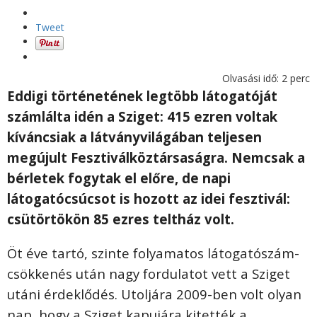
Tweet
Olvasási idő:
2
perc
Eddigi történetének legtöbb látogatóját
számlálta idén a Sziget: 415 ezren voltak
kíváncsiak a látványvilágában teljesen
megújult Fesztiválköztársaságra. Nemcsak a
bérletek fogytak el előre, de napi
látogatócsúcsot is hozott az idei fesztivál:
csütörtökön 85 ezres teltház volt.
Öt éve tartó, szinte folyamatos látogatószám-
csökkenés után nagy fordulatot vett a Sziget
utáni érdeklődés. Utoljára 2009-ben volt olyan
nap, hogy a Sziget kapujára kitették a