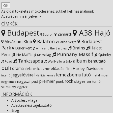
Twitter
on
profile
SocfestHun’s
Az oldal tökéletes működéséhez sütiket kell használnunk.
Adatvédelmi irányelveink
Instagram
on
profile
CÍMKÉK
Budapest
A38 Hajó
YouTube
on
Zamárdi
Sopron
Balaton
Budapest
Akvárium Klub
Barba Negra
Google+
Park
Brains
Halott
Dürer kert
Anna and the Barbies
Punnany Massif
Pénz
Irie Maffia
Quimby
Kiscsillag
Tankcsapda
album
bemutató
WellHello
Road
ajánló
buli
dráma
előadás
Harley-Davidson
film
elektronikus zene
lemezbemutató
jegyelővétel
metál
mozi
lemez
interjú
kiállítás
rock
premier
sláger
nagyszínpad
punk
turné
nagylemez
sör
verseny
vígjáték
INFORMÁCIÓK
A Socfest világa
Adatkezelési tájékoztató
Blog