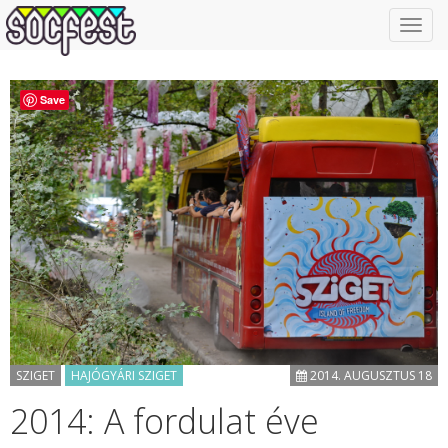
Toggl
navig
Save
SZIGET
HAJÓGYÁRI SZIGET
2014. AUGUSZTUS 18
2014: A fordulat éve