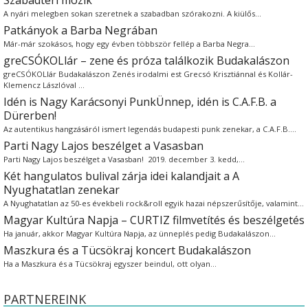
Szabadtéri mozik
A nyári melegben sokan szeretnek a szabadban szórakozni. A kiülős…
Patkányok a Barba Negrában
Már-már szokásos, hogy egy évben többször fellép a Barba Negra…
greCSÓKOLlár – zene és próza találkozik Budakalászon
greCSÓKOLlár Budakalászon Zenés irodalmi est Grecsó Krisztiánnal és Kollár-
Klemencz Lászlóval …
Idén is Nagy Karácsonyi PunkÜnnep, idén is C.A.F.B. a
Dürerben!
Az autentikus hangzásáról ismert legendás budapesti punk zenekar, a C.A.F.B.…
Parti Nagy Lajos beszélget a Vasasban
Parti Nagy Lajos beszélget a Vasasban! 2019. december 3. kedd,…
Két hangulatos bulival zárja idei kalandjait a A
Nyughatatlan zenekar
A Nyughatatlan az 50-es évekbeli rock&roll egyik hazai népszerűsítője, valamint…
Magyar Kultúra Napja – CURTIZ filmvetítés és beszélgetés
Ha január, akkor Magyar Kultúra Napja, az ünneplés pedig Budakalászon…
Maszkura és a Tücsökraj koncert Budakalászon
Ha a Maszkura és a Tücsökraj egyszer beindul, ott olyan…
PARTNEREINK