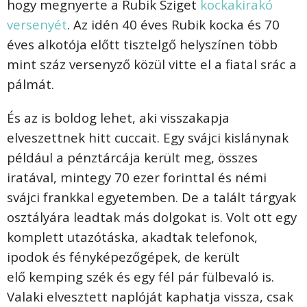
hogy megnyerte a Rubik Sziget
kockakirakó
versenyét
. Az idén 40 éves Rubik kocka és 70
éves alkotója előtt tisztelgő helyszínen több
mint száz versenyző közül vitte el a fiatal srác a
pálmát.
És az is boldog lehet, aki visszakapja
elveszettnek hitt cuccait. Egy svájci kislánynak
például a pénztárcája került meg, összes
iratával, mintegy 70 ezer forinttal és némi
svájci frankkal egyetemben. De a talált tárgyak
osztályára leadtak más dolgokat is. Volt ott egy
komplett utazótáska, akadtak telefonok,
ipodok és fényképezőgépek, de került
elő kemping szék és egy fél pár fülbevaló is.
Valaki elvesztett naplóját kaphatja vissza, csak