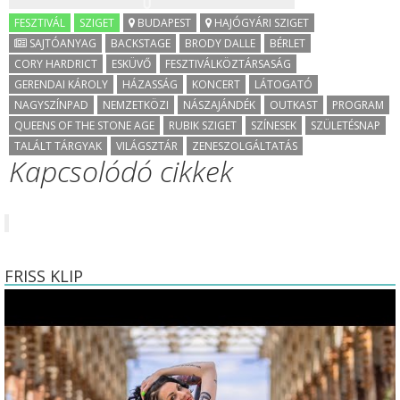
FESZTIVÁL
SZIGET
BUDAPEST
HAJÓGYÁRI SZIGET
SAJTÓANYAG
BACKSTAGE
BRODY DALLE
BÉRLET
CORY HARDRICT
ESKÜVŐ
FESZTIVÁLKÖZTÁRSASÁG
GERENDAI KÁROLY
HÁZASSÁG
KONCERT
LÁTOGATÓ
NAGYSZÍNPAD
NEMZETKÖZI
NÁSZAJÁNDÉK
OUTKAST
PROGRAM
QUEENS OF THE STONE AGE
RUBIK SZIGET
SZÍNESEK
SZÜLETÉSNAP
TALÁLT TÁRGYAK
VILÁGSZTÁR
ZENESZOLGÁLTATÁS
Kapcsolódó cikkek
FRISS KLIP