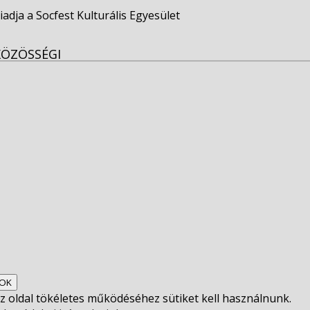
iadja a Socfest Kulturális Egyesület
KÖZÖSSÉGI
View
socfest’s
View
profile
socfest’s
View
on
profile
socfest’s
View
Facebook
on
profile
Socfest’s
View
Twitter
on
profile
SocfestHun’s
z oldal tökéletes működéséhez sütiket kell használnunk.