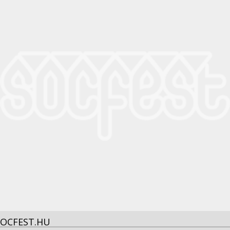
SOCFEST.HU