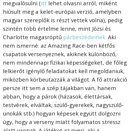
megvalósulni (
itt
lehet olvasni arról, miként
hiúsult meg a kelet-európai verzió, amelyben
magyar szereplők is részt vettek volna), pedig
szintén több értelme lenne, mint Józsi és
Charlotte magasröptű
párbeszédeinek.
Aki
nem ismerné: az Amazing Race-ben kétfős
csapatok versenyeznek, akiknek különböző,
nem mindennapi fizikai képességeket, de főleg
lelkierőt igénylő feladatokat kell megoldaniuk,
miközben körbeutazzák a világot. A fő attrakció
persze itt sem a szép tájakban van, hanem
abban, hogy a párok (házasok, élettársak,
testvérek, elváltak, szülő-gyerekek, nagyszülő-
unokák stb.) hogyan képesek együtt dolgozni
úgy, hogy a verseny miatt folyamatos stressz
alatt vannak. A játékot az nyeri, aki a