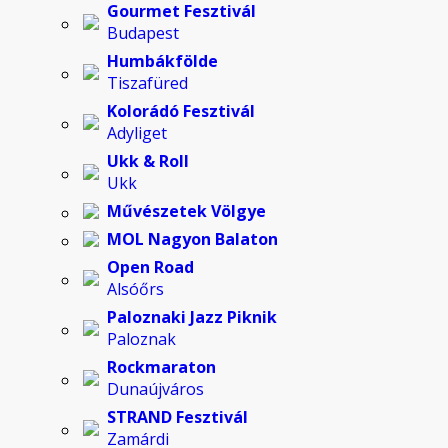
Gourmet Fesztivál
Budapest
Humbákfölde
Tiszafüred
Kolorádó Fesztivál
Adyliget
Ukk & Roll
Ukk
Művészetek Völgye
MOL Nagyon Balaton
Open Road
Alsóőrs
Paloznaki Jazz Piknik
Paloznak
Rockmaraton
Dunaújváros
STRAND Fesztivál
Zamárdi