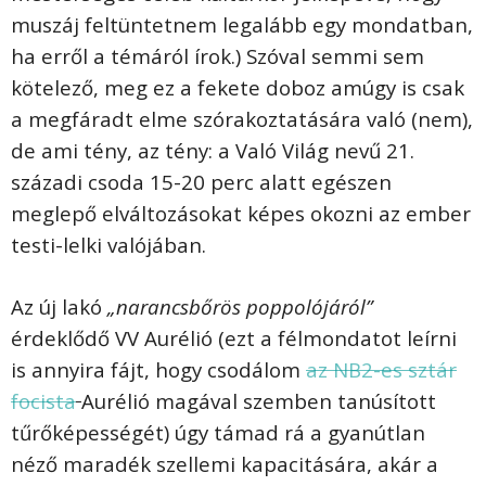
muszáj feltüntetnem legalább egy mondatban,
ha erről a témáról írok.) Szóval semmi sem
kötelező, meg ez a fekete doboz amúgy is csak
a megfáradt elme szórakoztatására való (nem),
de ami tény, az tény: a Való Világ nevű 21.
századi csoda 15-20 perc alatt egészen
meglepő elváltozásokat képes okozni az ember
testi-lelki valójában.
Az új lakó
„narancsbőrös poppolójáról”
érdeklődő VV Aurélió (ezt a félmondatot leírni
is annyira fájt, hogy csodálom
az NB2-es sztár
focista
Aurélió magával szemben tanúsított
tűrőképességét) úgy támad rá a gyanútlan
néző maradék szellemi kapacitására, akár a