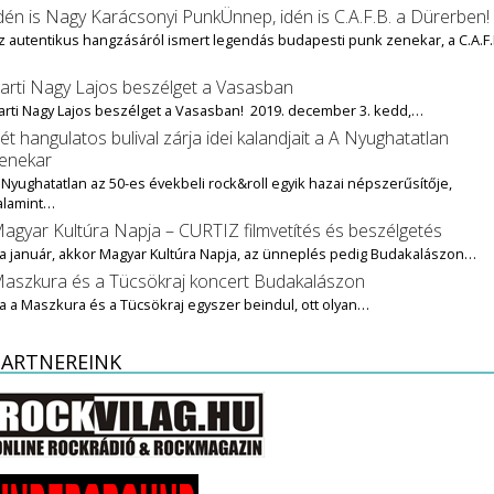
dén is Nagy Karácsonyi PunkÜnnep, idén is C.A.F.B. a Dürerben!
z autentikus hangzásáról ismert legendás budapesti punk zenekar, a C.A.F.
…
arti Nagy Lajos beszélget a Vasasban
arti Nagy Lajos beszélget a Vasasban! 2019. december 3. kedd,…
ét hangulatos bulival zárja idei kalandjait a A Nyughatatlan
enekar
 Nyughatatlan az 50-es évekbeli rock&roll egyik hazai népszerűsítője,
alamint…
agyar Kultúra Napja – CURTIZ filmvetítés és beszélgetés
a január, akkor Magyar Kultúra Napja, az ünneplés pedig Budakalászon…
aszkura és a Tücsökraj koncert Budakalászon
a a Maszkura és a Tücsökraj egyszer beindul, ott olyan…
PARTNEREINK