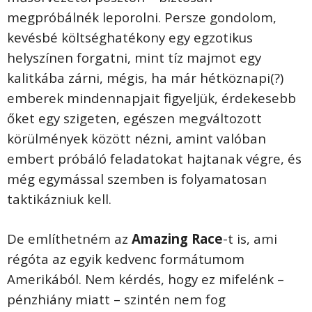
megpróbálnék leporolni. Persze gondolom,
kevésbé költséghatékony egy egzotikus
helyszínen forgatni, mint tíz majmot egy
kalitkába zárni, mégis, ha már hétköznapi(?)
emberek mindennapjait figyeljük, érdekesebb
őket egy szigeten, egészen megváltozott
körülmények között nézni, amint valóban
embert próbáló feladatokat hajtanak végre, és
még egymással szemben is folyamatosan
taktikázniuk kell.
De említhetném az
Amazing Race
-t is, ami
régóta az egyik kedvenc formátumom
Amerikából. Nem kérdés, hogy ez mifelénk –
pénzhiány miatt – szintén nem fog