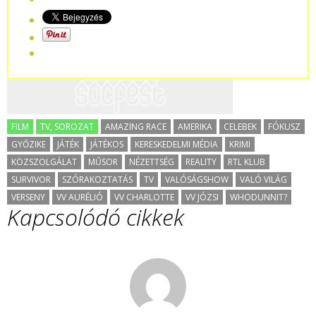
FILM
TV, SOROZAT
AMAZING RACE
AMERIKA
CELEBEK
FÓKUSZ
GYŐZIKE
JÁTÉK
JÁTÉKOS
KERESKEDELMI MÉDIA
KRIMI
KÖZSZOLGÁLAT
MŰSOR
NÉZETTSÉG
REALITY
RTL KLUB
SURVIVOR
SZÓRAKOZTATÁS
TV
VALÓSÁGSHOW
VALÓ VILÁG
VERSENY
VV AURÉLIÓ
VV CHARLOTTE
VV JÓZSI
WHODUNNIT?
Kapcsolódó cikkek