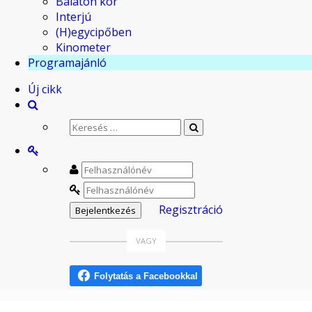
Balaton kör
Interjú
(H)egycipőben
Kinometer
Programajánló
Új cikk
Regisztráció