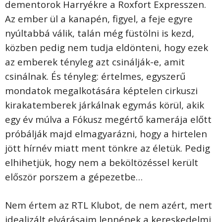
dementorok Harryékre a Roxfort Expresszen.
Az ember ül a kanapén, figyel, a feje egyre
nyúltabbá válik, talán még füstölni is kezd,
közben pedig nem tudja eldönteni, hogy ezek
az emberek tényleg azt csinálják-e, amit
csinálnak. És tényleg: értelmes, egyszerű
mondatok megalkotására képtelen cirkuszi
kirakatemberek járkálnak egymás körül, akik
egy év múlva a Fókusz megértő kamerája előtt
próbálják majd elmagyarázni, hogy a hirtelen
jött hírnév miatt ment tönkre az életük. Pedig
elhihetjük, hogy nem a beköltözéssel került
először porszem a gépezetbe…
Nem értem az RTL Klubot, de nem azért, mert
idealizált elvárásaim lennének a kereskedelmi