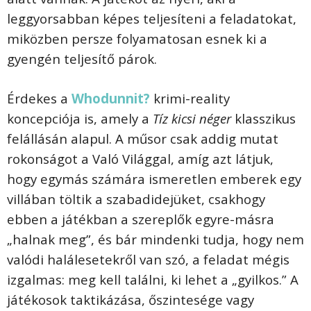
leggyorsabban képes teljesíteni a feladatokat,
miközben persze folyamatosan esnek ki a
gyengén teljesítő párok.
Érdekes a
Whodunnit?
krimi-reality
koncepciója is, amely a
Tíz kicsi néger
klasszikus
felállásán alapul. A műsor csak addig mutat
rokonságot a Való Világgal, amíg azt látjuk,
hogy egymás számára ismeretlen emberek egy
villában töltik a szabadidejüket, csakhogy
ebben a játékban a szereplők egyre-másra
„halnak meg”, és bár mindenki tudja, hogy nem
valódi halálesetekről van szó, a feladat mégis
izgalmas: meg kell találni, ki lehet a „gyilkos.” A
játékosok taktikázása, őszintesége vagy