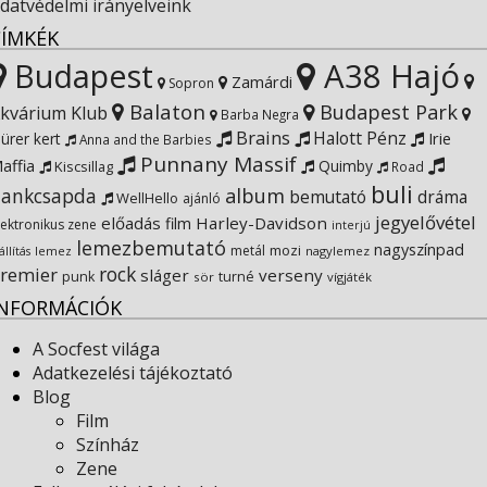
Instagram
on
profile
datvédelmi irányelveink
CÍMKÉK
YouTube
on
Budapest
A38 Hajó
Zamárdi
Sopron
Balaton
Budapest Park
kvárium Klub
Google+
Barba Negra
Brains
Halott Pénz
Irie
ürer kert
Anna and the Barbies
Punnany Massif
affia
Quimby
Kiscsillag
Road
buli
ankcsapda
album
bemutató
dráma
WellHello
ajánló
jegyelővétel
előadás
Harley-Davidson
film
lektronikus zene
interjú
lemezbemutató
nagyszínpad
metál
mozi
lemez
nagylemez
állítás
rock
remier
sláger
verseny
punk
turné
sör
vígjáték
INFORMÁCIÓK
A Socfest világa
Adatkezelési tájékoztató
Blog
Film
Színház
Zene