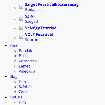
Sziget Fesztiválköztársaság
Budapest
SZIN
Szeged
VéNégy Fesztivál
VOLT Fesztivál
Sopron
Zene
Bandák
Bulik
Koncertek
Lemez
Videóklip
Blog
Film
Színház
Zene
Kultúra
Film