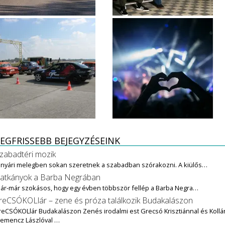
EGFRISSEBB BEJEGYZÉSEINK
zabadtéri mozik
 nyári melegben sokan szeretnek a szabadban szórakozni. A kiülős…
atkányok a Barba Negrában
ár-már szokásos, hogy egy évben többször fellép a Barba Negra…
reCSÓKOLlár – zene és próza találkozik Budakalászon
reCSÓKOLlár Budakalászon Zenés irodalmi est Grecsó Krisztiánnal és Kollár
lemencz Lászlóval …