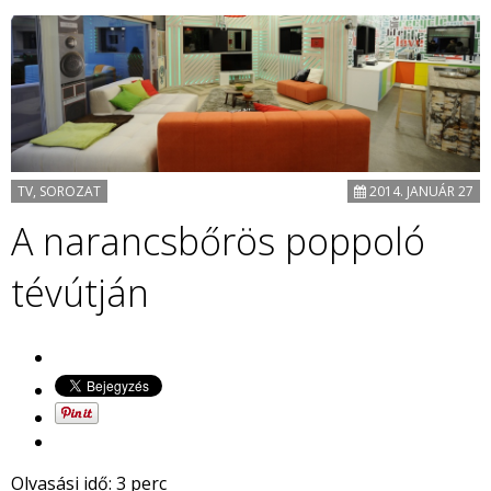
TV, SOROZAT
2014. JANUÁR 27
A narancsbőrös poppoló
tévútján
Olvasási idő:
3
perc