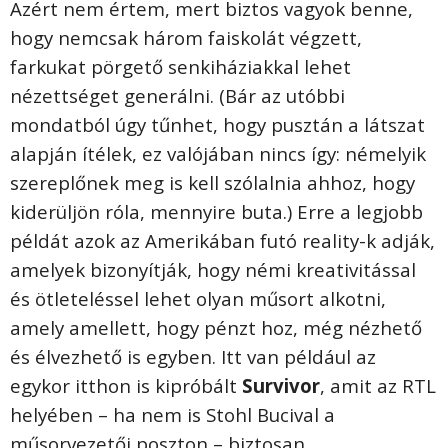
Azért nem értem, mert biztos vagyok benne,
hogy nemcsak három faiskolát végzett,
farkukat pörgető senkiháziakkal lehet
nézettséget generálni. (Bár az utóbbi
mondatból úgy tűnhet, hogy pusztán a látszat
alapján ítélek, ez valójában nincs így: némelyik
szereplőnek meg is kell szólalnia ahhoz, hogy
kiderüljön róla, mennyire buta.) Erre a legjobb
példát azok az Amerikában futó reality-k adják,
amelyek bizonyítják, hogy némi kreativitással
és ötleteléssel lehet olyan műsort alkotni,
amely amellett, hogy pénzt hoz, még nézhető
és élvezhető is egyben. Itt van például az
egykor itthon is kipróbált
Survivor
, amit az RTL
helyében – ha nem is Stohl Bucival a
műsorvezetői poszton – biztosan