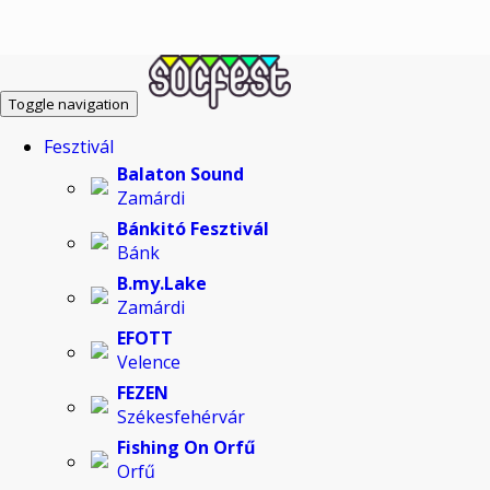
Toggle navigation
Fesztivál
Balaton Sound
Zamárdi
Bánkitó Fesztivál
Bánk
B.my.Lake
Zamárdi
EFOTT
Velence
FEZEN
Székesfehérvár
Fishing On Orfű
Orfű