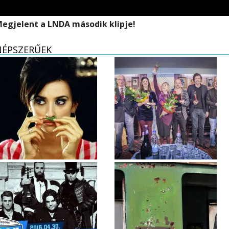
egjelent a LNDA második klipje!
NÉPSZERŰEK