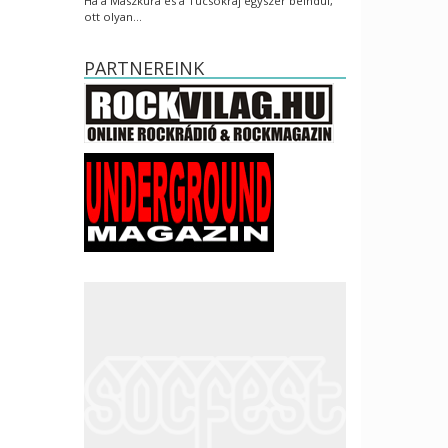
Ha a Maszkura és a Tücsökraj egyszer beindul,
ott olyan…
PARTNEREINK