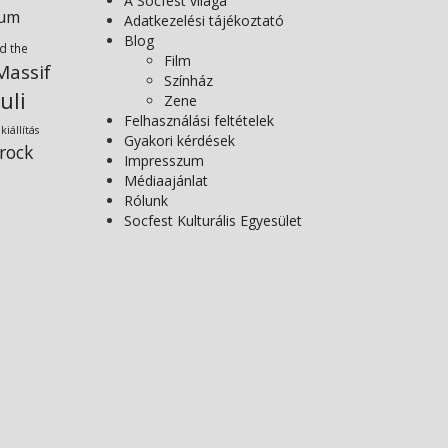
A Socfest világa
ium
Adatkezelési tájékoztató
Blog
d the
Film
assif
Színház
uli
Zene
Felhasználási feltételek
kiállítás
Gyakori kérdések
rock
Impresszum
Médiaajánlat
Rólunk
Socfest Kulturális Egyesület