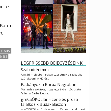
ációk
t Baum
n,
ELFABA
MESE
LEGFRISSEBB BEJEGYZÉSEINK
Szabadtéri mozik
A nyári melegben sokan szeretnek a szabadban
szórakozni. A kiülős…
Patkányok a Barba Negrában
Már-már szokásos, hogy egy évben többször
fellép a Barba Negra…
greCSÓKOLlár – zene és próza
találkozik Budakalászon
greCSÓKOLlár Budakalászon Zenés irodalmi est