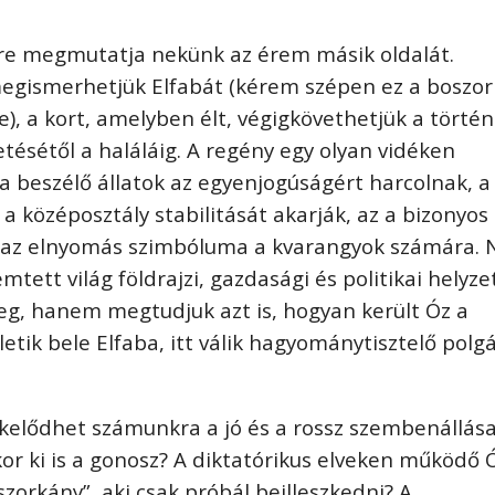
re megmutatja nekünk az érem másik oldalát.
egismerhetjük Elfabát (kérem szépen ez a boszo
), a kort, amelyben élt, végigkövethetjük a történ
tésétől a haláláig. A regény egy olyan vidéken
 a beszélő állatok az egyenjogúságért harcolnak, a
a középosztály stabilitását akarják, az a bizonyos
g az elnyomás szimbóluma a kvarangyok számára.
tett világ földrajzi, gazdasági és politikai helyze
g, hanem megtudjuk azt is, hogyan került Óz a
etik bele Elfaba, itt válik hagyománytisztelő polg
ékelődhet számunkra a jó és a rossz szembenállása
r ki is a gonosz? A diktatórikus elveken működő 
zorkány”, aki csak próbál beilleszkedni? A