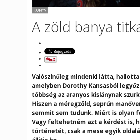
KÖNYV
A zöld banya titk
Valószínűleg mindenki látta, hallott
amelyben Dorothy Kansasból legyőzi
többség az aranyos kislánynak szurkol
Hiszen a méregzöld, seprűn manőver
semmit sem tudunk. Miért is olyan f
Vagy feltehetném azt a kérdést is, 
történetét, csak a mese egyik oldal
állítja be.