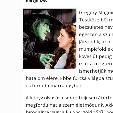
Gregory Magui
Testközelből m
becsületes neve
egészen a szüle
játszódik, ahol
mumpicföldiek 
köves út pedi
csak a megterem
ismerhetjük me
hatalom élére. Ebbe furcsa világba szül
és forradalmárrá egyben.
A könyv olvasása során teljesen átért
megfordulhat a szemléletmódunk. Akko
birodalma vagy a különc, zöldbőrű „bos