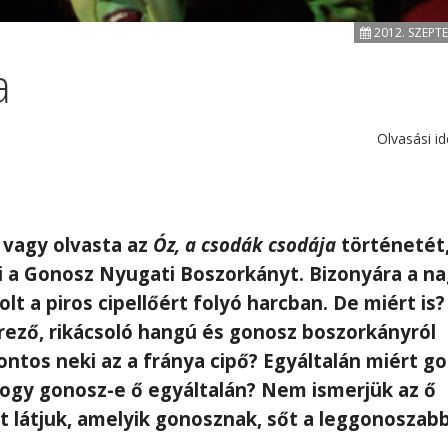
2012. SZEPT
a
Olvasási id
a vagy olvasta az
Óz, a csodák csodája
történetét
 a Gonosz Nyugati Boszorkányt. Bizonyára a n
t a piros cipellőért folyó harcban. De miért is?
ező, rikácsoló hangú és gonosz boszorkányról
ontos neki az a fránya cipő? Egyáltalán miért g
hogy gonosz-e ő egyáltalán? Nem ismerjük az ő
át látjuk, amelyik gonosznak, sőt a leggonoszab