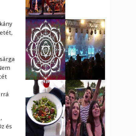
rkány
etét,
 sárga
 Nem
tét
árrá
,
Óz és