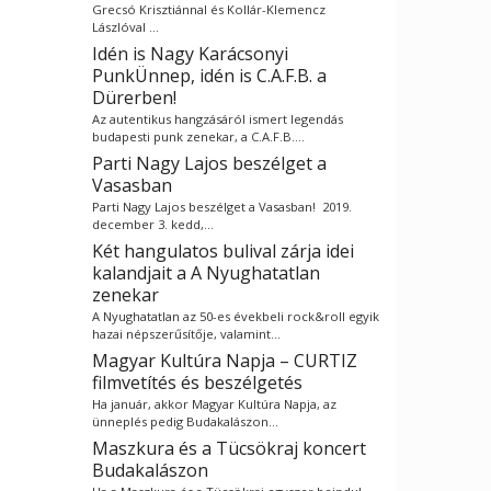
Grecsó Krisztiánnal és Kollár-Klemencz
Lászlóval …
Idén is Nagy Karácsonyi
PunkÜnnep, idén is C.A.F.B. a
Dürerben!
Az autentikus hangzásáról ismert legendás
budapesti punk zenekar, a C.A.F.B.…
Parti Nagy Lajos beszélget a
Vasasban
Parti Nagy Lajos beszélget a Vasasban! 2019.
december 3. kedd,…
Két hangulatos bulival zárja idei
kalandjait a A Nyughatatlan
zenekar
A Nyughatatlan az 50-es évekbeli rock&roll egyik
hazai népszerűsítője, valamint…
Magyar Kultúra Napja – CURTIZ
filmvetítés és beszélgetés
Ha január, akkor Magyar Kultúra Napja, az
ünneplés pedig Budakalászon…
Maszkura és a Tücsökraj koncert
Budakalászon