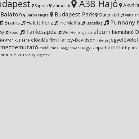
dapest
A38 Hajó
Akvár
Zamárdi
Sopron
Balaton
Budapest Park
Dürer kert
Barba Negra
Anna an
Punnany M
Brains
Halott Pénz
Irie Maffia
Kiscsillag
b
Tankcsapda
album
bemutató
by
WellHello
Road
ajánló
jegyelővétel
előadás
Harley-Davidson
film
elektronikus zene
interjú
emezbemutató
premier
nagyszínpad
metál
mozi
punk
nagylemez
verseny
turné
sör
vígjáték