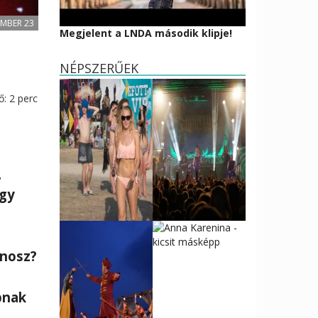
EMBER 23
Megjelent a LNDA második klipje!
NÉPSZERŰEK
ő:
2
perc
,
agy
onosz?
bnak