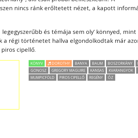
iszen nincs ránk erőltetett nézet, a kapott inform
 legegyszerűbb és témája sem oly’ könnyed, min
 a régi történetet hallva elgondolkodtak már azo
piros cipellő.
KÖNYV
DOROTHY
BANYA
BAUM
BOSZORKÁNY
GONOSZ
GREGORY MAGUIRE
KANSAS
KVARANGYOK
MUMPICFÖLD
PIROS CIPELLŐ
REGÉNY
ÓZ