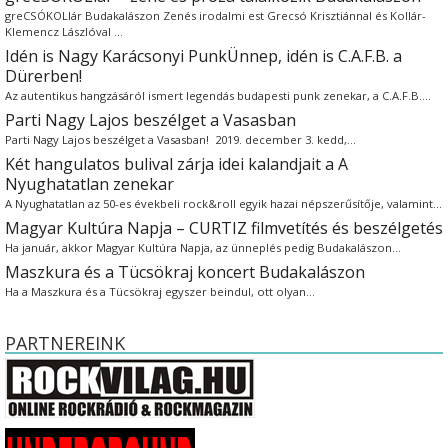
greCSÓKOLlár Budakalászon Zenés irodalmi est Grecsó Krisztiánnal és Kollár-
Klemencz Lászlóval …
Idén is Nagy Karácsonyi PunkÜnnep, idén is C.A.F.B. a
Dürerben!
Az autentikus hangzásáról ismert legendás budapesti punk zenekar, a C.A.F.B.…
Parti Nagy Lajos beszélget a Vasasban
Parti Nagy Lajos beszélget a Vasasban! 2019. december 3. kedd,…
Két hangulatos bulival zárja idei kalandjait a A
Nyughatatlan zenekar
A Nyughatatlan az 50-es évekbeli rock&roll egyik hazai népszerűsítője, valamint…
Magyar Kultúra Napja – CURTIZ filmvetítés és beszélgetés
Ha január, akkor Magyar Kultúra Napja, az ünneplés pedig Budakalászon…
Maszkura és a Tücsökraj koncert Budakalászon
Ha a Maszkura és a Tücsökraj egyszer beindul, ott olyan…
PARTNEREINK