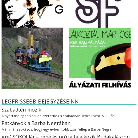
LEGFRISSEBB BEJEGYZÉSEINK
Szabadtéri mozik
A nyári melegben sokan szeretnek a szabadban szórakozni. A kiülős…
Patkányok a Barba Negrában
Már-már szokásos, hogy egy évben többször fellép a Barba Negra…
greCSÓKOLlár – zene és próza találkozik Budakalászon