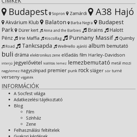
CÍMKÉK
Budapest
A38 Hajó
YouTube
on
Zamárdi
Sopron
Balaton
Budapest
Akvárium Klub
Barba Negra
Google+
Park
Brains
Halott
Dürer kert
Anna and the Barbies
Punnany Massif
Pénz
Irie Maffia
Quimby
Kiscsillag
Tankcsapda
album
bemutató
WellHello
Road
ajánló
buli
dráma
előadás
Harley-Davidson
film
elektronikus zene
lemezbemutató
jegyelővétel
metál
mozi
lemez
interjú
kiállítás
rock
premier
sláger
nagyszínpad
punk
turné
nagylemez
sör
verseny
vígjáték
INFORMÁCIÓK
A Socfest világa
Adatkezelési tájékoztató
Blog
Film
Színház
Zene
Felhasználási feltételek
Gyakori kérdések