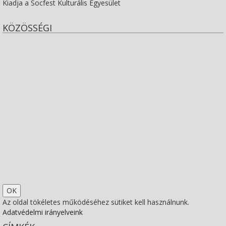
Kiadja a Socfest Kulturális Egyesület
KÖZÖSSÉGI
View
socfest’s
View
profile
socfest’s
View
on
profile
socfest’s
View
Facebook
on
profile
Socfest’s
View
Twitter
on
profile
SocfestHun’s
Az oldal tökéletes működéséhez sütiket kell használnunk.
Adatvédelmi irányelveink
Instagram
on
profile