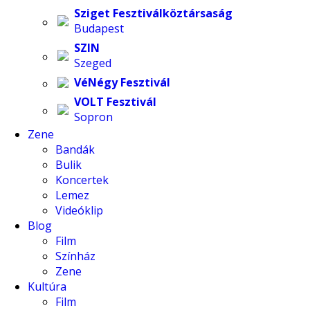
Sziget Fesztiválköztársaság
Budapest
SZIN
Szeged
VéNégy Fesztivál
VOLT Fesztivál
Sopron
Zene
Bandák
Bulik
Koncertek
Lemez
Videóklip
Blog
Film
Színház
Zene
Kultúra
Film