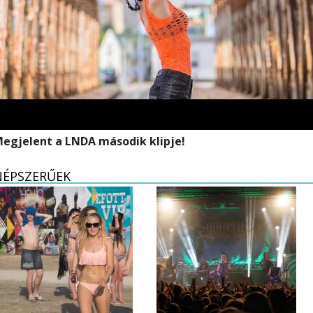
egjelent a LNDA második klipje!
NÉPSZERŰEK