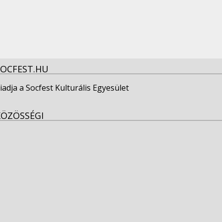
SOCFEST.HU
iadja a Socfest Kulturális Egyesület
KÖZÖSSÉGI
View
socfest’s
View
profile
socfest’s
View