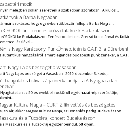
zabadtéri mozik
 nyári melegben sokan szeretnek a szabadban szórakozni. A kiülős…
atkányok a Barba Negrában
ár-már szokásos, hogy egy évben többször fellép a Barba Negra…
reCSÓKOLlár – zene és próza találkozik Budakalászon
reCSÓKOLlár Budakalászon Zenés irodalmi est Grecsó Krisztiánnal és Kollár
lemencz Lászlóval …
dén is Nagy Karácsonyi PunkÜnnep, idén is C.A.F.B. a Dürerben!
z autentikus hangzásáról ismert legendás budapesti punk zenekar, a C.A.F.
…
arti Nagy Lajos beszélget a Vasasban
arti Nagy Lajos beszélget a Vasasban! 2019. december 3. kedd,…
ét hangulatos bulival zárja idei kalandjait a A Nyughatatlan
enekar
 Nyughatatlan az 50-es évekbeli rock&roll egyik hazai népszerűsítője,
alamint…
agyar Kultúra Napja – CURTIZ filmvetítés és beszélgetés
a január, akkor Magyar Kultúra Napja, az ünneplés pedig Budakalászon…
aszkura és a Tücsökraj koncert Budakalászon
a a Maszkura és a Tücsökraj egyszer beindul, ott olyan…