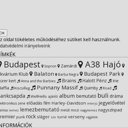
on
profile
socfest’s
View
Facebook
on
profile
Socfest’s
View
Twitter
on
profile
SocfestHun’s
z oldal tökéletes működéséhez sütiket kell használnunk.
Instagram
on
profile
datvédelmi irányelveink
CÍMKÉK
YouTube
on
Budapest
A38 Hajó
Zamárdi
Sopron
Balaton
Budapest Park
kvárium Klub
Google+
Barba Negra
Brains
Halott Pénz
Irie
ürer kert
Anna and the Barbies
Punnany Massif
affia
Quimby
Kiscsillag
Road
buli
ankcsapda
album
bemutató
dráma
WellHello
ajánló
jegyelővétel
előadás
Harley-Davidson
film
lektronikus zene
interjú
lemezbemutató
nagyszínpad
metál
mozi
lemez
nagylemez
állítás
rock
remier
sláger
verseny
punk
turné
sör
vígjáték
INFORMÁCIÓK