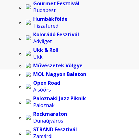
Gourmet Fesztivál
Budapest
Humbákfölde
Tiszafüred
Kolorádó Fesztivál
Adyliget
Ukk & Roll
Ukk
Művészetek Völgye
MOL Nagyon Balaton
Open Road
Alsóőrs
Paloznaki Jazz Piknik
Paloznak
Rockmaraton
Dunaújváros
STRAND Fesztivál
Zamárdi