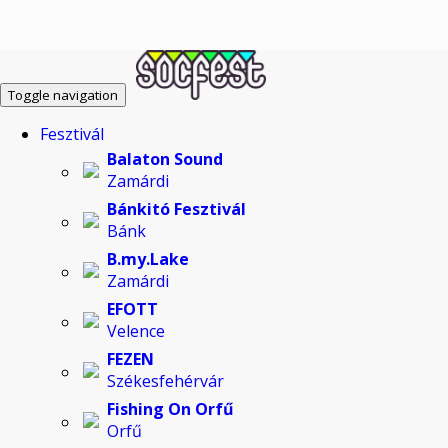
Toggle navigation
Fesztivál
Balaton Sound
Zamárdi
Bánkitó Fesztivál
Bánk
B.my.Lake
Zamárdi
EFOTT
Velence
FEZEN
Székesfehérvár
Fishing On Orfű
Orfű