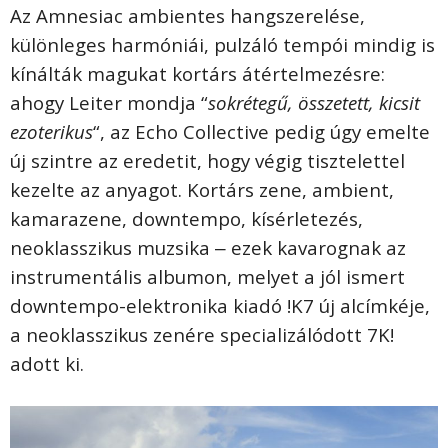
Az Amnesiac ambientes hangszerelése,
különleges harmóniái, pulzáló tempói mindig is
kínálták magukat kortárs átértelmezésre:
ahogy Leiter mondja “
sokrétegű, összetett, kicsit
ezoterikus
“, az Echo Collective pedig úgy emelte
új szintre az eredetit, hogy végig tisztelettel
kezelte az anyagot. Kortárs zene, ambient,
kamarazene, downtempo, kísérletezés,
neoklasszikus muzsika ‒ ezek kavarognak az
instrumentális albumon, melyet a jól ismert
downtempo-elektronika kiadó !K7 új alcímkéje,
a neoklasszikus zenére specializálódott 7K!
adott ki.