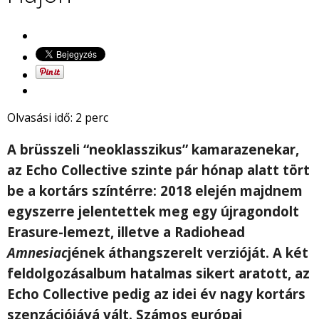
Olvasási idő:
2
perc
A brüsszeli “neoklasszikus” kamarazenekar,
az Echo Collective szinte pár hónap alatt tört
be a kortárs színtérre: 2018 elején majdnem
egyszerre jelentettek meg egy újragondolt
Erasure-lemezt, illetve a Radiohead
Amnesiac
jének áthangszerelt verzióját. A két
feldolgozásalbum hatalmas sikert aratott, az
Echo Collective pedig az idei év nagy kortárs
szenzációjává vált. Számos európai