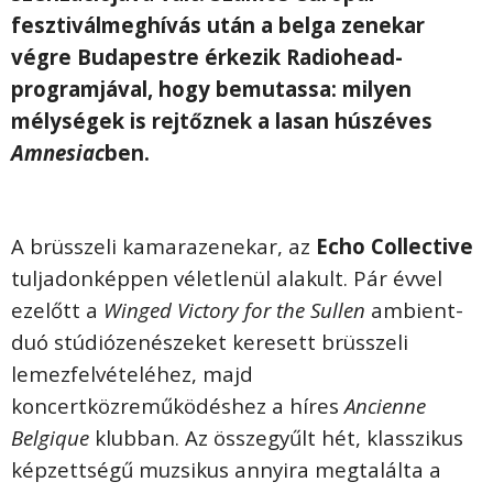
fesztiválmeghívás után a belga zenekar
végre Budapestre érkezik Radiohead-
programjával, hogy bemutassa: milyen
mélységek is rejtőznek a lasan húszéves
Amnesiac
ben.
A brüsszeli kamarazenekar, az
Echo Collective
tuljadonképpen véletlenül alakult. Pár évvel
ezelőtt a
Winged Victory for the Sullen
ambient-
duó stúdiózenészeket keresett brüsszeli
lemezfelvételéhez,
majd
koncertközreműködéshez a híres
Ancienne
Belgique
klubban. Az összegyűlt hét, klasszikus
képzettségű muzsikus annyira megtalálta a