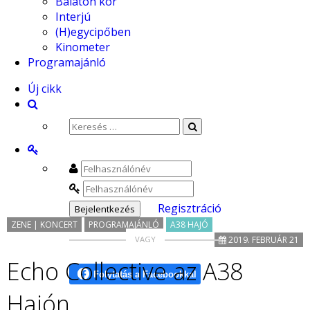
Balaton kör
Interjú
(H)egycipőben
Kinometer
Programajánló
Új cikk
Regisztráció
ZENE | KONCERT
PROGRAMAJÁNLÓ
A38 HAJÓ
2019. FEBRUÁR 21
Echo Collective az A38
Hajón