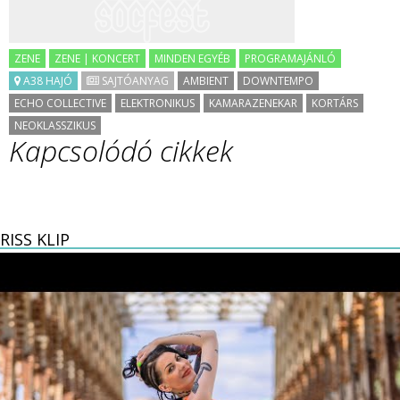
ZENE
ZENE | KONCERT
MINDEN EGYÉB
PROGRAMAJÁNLÓ
A38 HAJÓ
SAJTÓANYAG
AMBIENT
DOWNTEMPO
ECHO COLLECTIVE
ELEKTRONIKUS
KAMARAZENEKAR
KORTÁRS
NEOKLASSZIKUS
Kapcsolódó cikkek
RISS KLIP