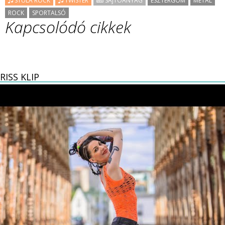
STULA ROCK
TWISTER
SAJTÓANYAG
ESZTERGOM
METÁL
ROCK
SPORTALSÓ
Kapcsolódó cikkek
RISS KLIP