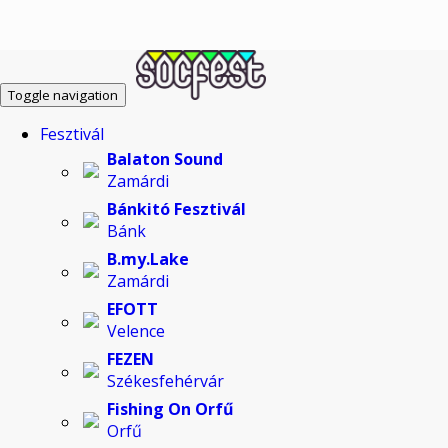
Toggle navigation
Fesztivál
Balaton Sound
Zamárdi
Bánkitó Fesztivál
Bánk
B.my.Lake
Zamárdi
EFOTT
Velence
FEZEN
Székesfehérvár
Fishing On Orfű
Orfű