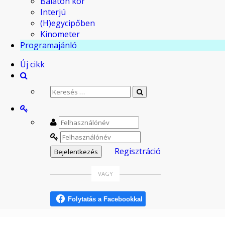
Balaton kör
Interjú
(H)egycipőben
Kinometer
Programajánló
Új cikk
Regisztráció