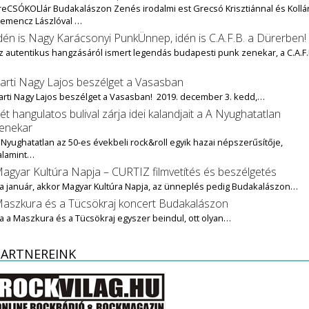
reCSÓKOLlár Budakalászon Zenés irodalmi est Grecsó Krisztiánnal és Kollár
lemencz Lászlóval …
dén is Nagy Karácsonyi PunkÜnnep, idén is C.A.F.B. a Dürerben!
z autentikus hangzásáról ismert legendás budapesti punk zenekar, a C.A.F.
…
arti Nagy Lajos beszélget a Vasasban
arti Nagy Lajos beszélget a Vasasban! 2019. december 3. kedd,…
ét hangulatos bulival zárja idei kalandjait a A Nyughatatlan
enekar
 Nyughatatlan az 50-es évekbeli rock&roll egyik hazai népszerűsítője,
alamint…
agyar Kultúra Napja – CURTIZ filmvetítés és beszélgetés
a január, akkor Magyar Kultúra Napja, az ünneplés pedig Budakalászon…
aszkura és a Tücsökraj koncert Budakalászon
a a Maszkura és a Tücsökraj egyszer beindul, ott olyan…
PARTNEREINK