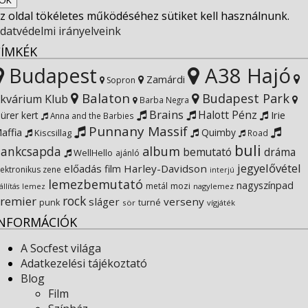
z oldal tökéletes működéséhez sütiket kell használnunk.
Instagram
on
profile
datvédelmi irányelveink
CÍMKÉK
YouTube
on
Budapest
A38 Hajó
Zamárdi
Sopron
Balaton
Budapest Park
kvárium Klub
Google+
Barba Negra
Brains
Halott Pénz
Irie
ürer kert
Anna and the Barbies
Punnany Massif
affia
Quimby
Kiscsillag
Road
buli
ankcsapda
album
bemutató
dráma
WellHello
ajánló
jegyelővétel
előadás
Harley-Davidson
film
lektronikus zene
interjú
lemezbemutató
nagyszínpad
metál
mozi
lemez
nagylemez
állítás
rock
remier
sláger
verseny
punk
turné
sör
vígjáték
INFORMÁCIÓK
A Socfest világa
Adatkezelési tájékoztató
Blog
Film