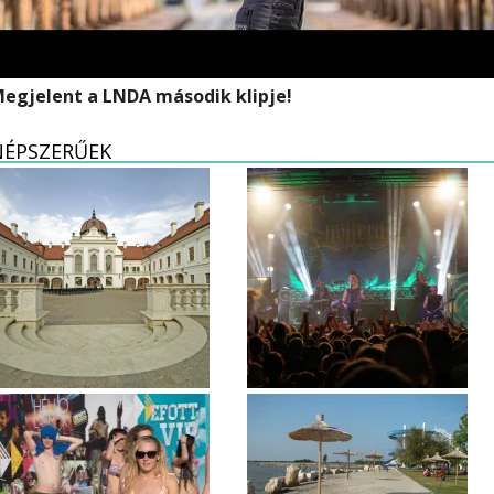
egjelent a LNDA második klipje!
NÉPSZERŰEK