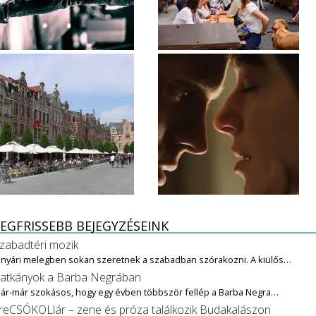
EGFRISSEBB BEJEGYZÉSEINK
zabadtéri mozik
 nyári melegben sokan szeretnek a szabadban szórakozni. A kiülős…
atkányok a Barba Negrában
ár-már szokásos, hogy egy évben többször fellép a Barba Negra…
reCSÓKOLlár – zene és próza találkozik Budakalászon