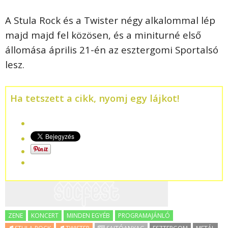
A Stula Rock és a Twister négy alkalommal lép
majd majd fel közösen, és a miniturné első
állomása április 21-én az esztergomi Sportalsó
lesz.
Ha tetszett a cikk, nyomj egy lájkot!
ZENE
KONCERT
MINDEN EGYÉB
PROGRAMAJÁNLÓ