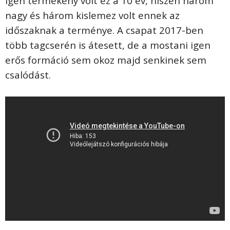
Igen termékeny volt ez a 10 év, hiszen három
nagy és három kislemez volt ennek az
időszaknak a terménye. A csapat 2017-ben
több tagcserén is átesett, de a mostani igen
erős formáció sem okoz majd senkinek sem
csalódást.