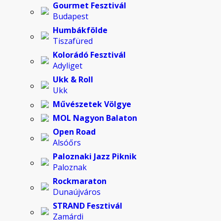
Gourmet Fesztivál
Budapest
Humbákfölde
Tiszafüred
Kolorádó Fesztivál
Adyliget
Ukk & Roll
Ukk
Művészetek Völgye
MOL Nagyon Balaton
Open Road
Alsóőrs
Paloznaki Jazz Piknik
Paloznak
Rockmaraton
Dunaújváros
STRAND Fesztivál
Zamárdi