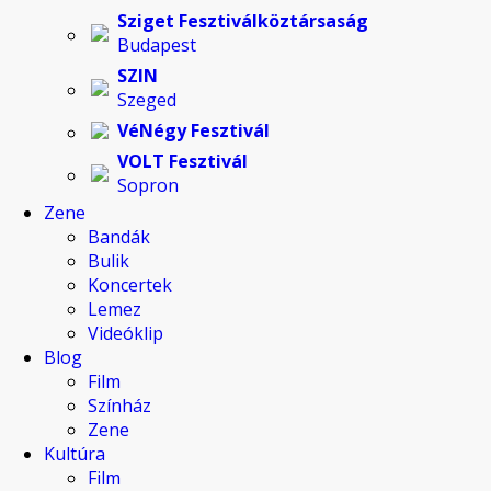
Sziget Fesztiválköztársaság
Budapest
SZIN
Szeged
VéNégy Fesztivál
VOLT Fesztivál
Sopron
Zene
Bandák
Bulik
Koncertek
Lemez
Videóklip
Blog
Film
Színház
Zene
Kultúra
Film