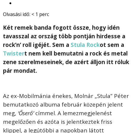
Olvasási idő:
< 1
perc
Két remek banda fogott össze, hogy idén
tavasszal az ország több pontján hirdesse a
rock’n’ roll igéjét. Sem a
Stula Rock
ot sem a
Twister
t nem kell bemutatni a rock és metal
zene szerelmeseinek, de azért álljon itt róluk
pár mondat.
Az ex-Mobilmánia énekes, Molnár „Stula” Péter
bemutatkozó albuma február közepén jelent
meg,
‘Őserő’
címmel. A lemezmegjelenést
megelőzően és azóta is jelentkeztek friss
klippel, a legútóbbi a napokban látott