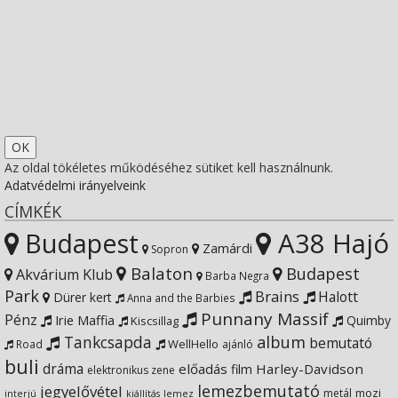
on
profile
socfest’s
View
Facebook
on
profile
Socfest’s
View
Twitter
on
profile
SocfestHun’s
Az oldal tökéletes működéséhez sütiket kell használnunk.
Adatvédelmi irányelveink
Instagram
on
profile
CÍMKÉK
Budapest
A38 Hajó
YouTube
on
Zamárdi
Sopron
Balaton
Budapest
Akvárium Klub
Barba Negra
Google+
Park
Brains
Halott
Dürer kert
Anna and the Barbies
Punnany Massif
Pénz
Irie Maffia
Quimby
Kiscsillag
Tankcsapda
album
bemutató
WellHello
Road
ajánló
buli
dráma
előadás
Harley-Davidson
film
elektronikus zene
lemezbemutató
jegyelővétel
metál
mozi
lemez
interjú
kiállítás