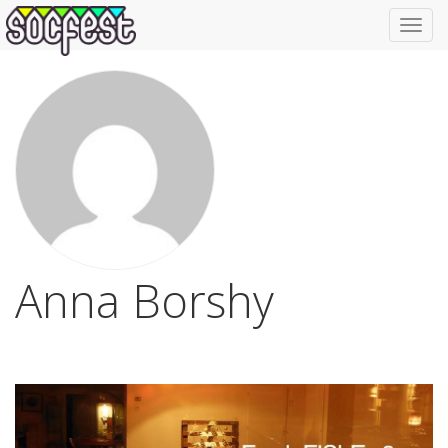
Toggl
navig
Anna Borshy