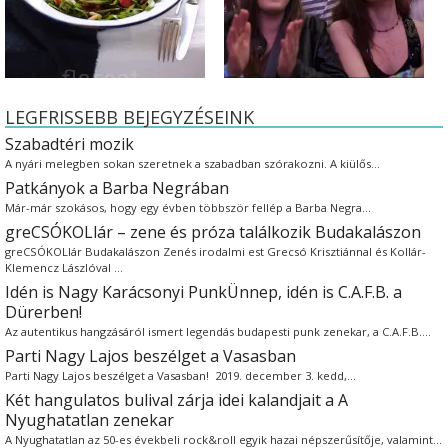
LEGFRISSEBB BEJEGYZÉSEINK
Szabadtéri mozik
A nyári melegben sokan szeretnek a szabadban szórakozni. A kiülős…
Patkányok a Barba Negrában
Már-már szokásos, hogy egy évben többször fellép a Barba Negra…
greCSÓKOLlár – zene és próza találkozik Budakalászon
greCSÓKOLlár Budakalászon Zenés irodalmi est Grecsó Krisztiánnal és Kollár-
Klemencz Lászlóval …
Idén is Nagy Karácsonyi PunkÜnnep, idén is C.A.F.B. a
Dürerben!
Az autentikus hangzásáról ismert legendás budapesti punk zenekar, a C.A.F.B.…
Parti Nagy Lajos beszélget a Vasasban
Parti Nagy Lajos beszélget a Vasasban! 2019. december 3. kedd,…
Két hangulatos bulival zárja idei kalandjait a A
Nyughatatlan zenekar
A Nyughatatlan az 50-es évekbeli rock&roll egyik hazai népszerűsítője, valamint…