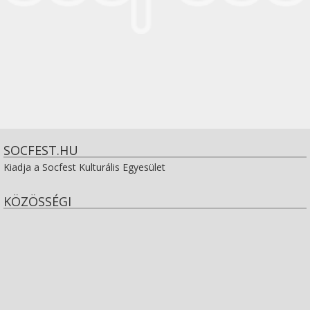
SOCFEST.HU
Kiadja a Socfest Kulturális Egyesület
KÖZÖSSÉGI
View
socfest’s
View
profile
socfest’s
View