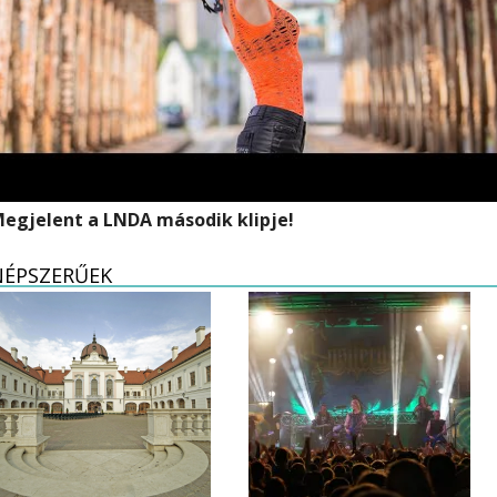
egjelent a LNDA második klipje!
NÉPSZERŰEK