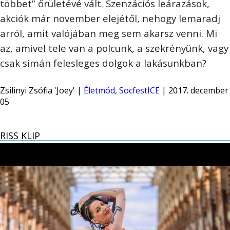
többet” őrületévé vált. Szenzációs leárazások,
akciók már november elejétől, nehogy lemaradj
arról, amit valójában meg sem akarsz venni. Mi
az, amivel tele van a polcunk, a szekrényünk, vagy
csak simán felesleges dolgok a lakásunkban?
Zsilinyi Zsófia 'Joey' |
Életmód
,
SocfestICE
| 2017. december
05
RISS KLIP