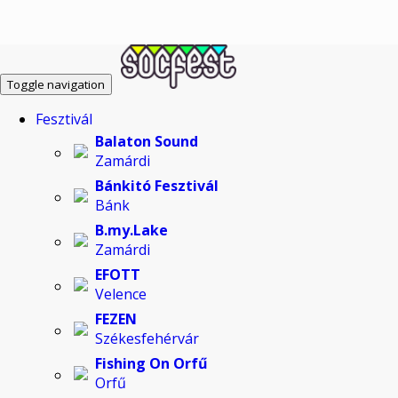
Toggle navigation
Fesztivál
Balaton Sound
Zamárdi
Bánkitó Fesztivál
Bánk
B.my.Lake
Zamárdi
EFOTT
Velence
FEZEN
Székesfehérvár
Fishing On Orfű
Orfű