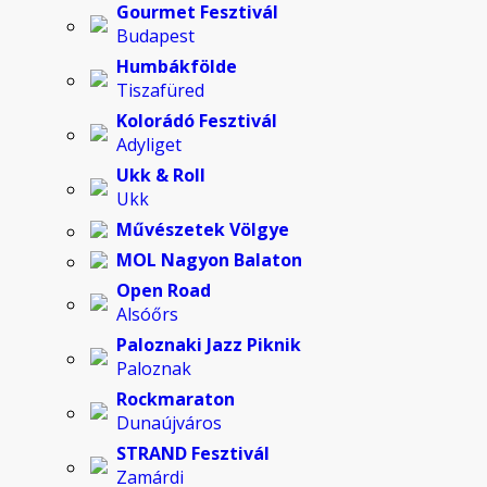
Gourmet Fesztivál
Budapest
Humbákfölde
Tiszafüred
Kolorádó Fesztivál
Adyliget
Ukk & Roll
Ukk
Művészetek Völgye
MOL Nagyon Balaton
Open Road
Alsóőrs
Paloznaki Jazz Piknik
Paloznak
Rockmaraton
Dunaújváros
STRAND Fesztivál
Zamárdi