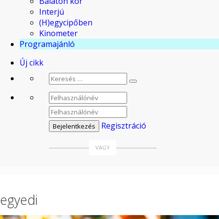
Balaton kör
Interjú
(H)egycipőben
Kinometer
Programajánló
Új cikk
Regisztráció
egyedi