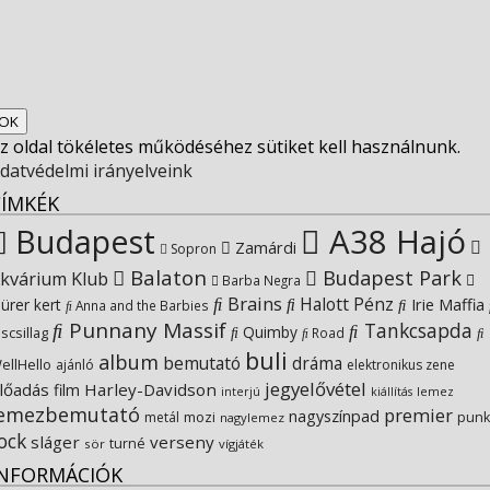
Facebook
on
profile
Socfest’s
View
Twitter
on
profile
SocfestHun’s
z oldal tökéletes működéséhez sütiket kell használnunk.
Instagram
on
profile
datvédelmi irányelveink
CÍMKÉK
YouTube
on
Budapest
A38 Hajó
Zamárdi
Sopron
Balaton
Budapest Park
kvárium Klub
Google+
Barba Negra
Brains
Halott Pénz
Irie Maffia
ürer kert
Anna and the Barbies
Punnany Massif
Tankcsapda
Quimby
iscsillag
Road
buli
album
bemutató
dráma
ellHello
ajánló
elektronikus zene
jegyelővétel
lőadás
Harley-Davidson
film
lemez
interjú
kiállítás
lemezbemutató
premier
nagyszínpad
metál
mozi
punk
nagylemez
ock
sláger
verseny
turné
sör
vígjáték
INFORMÁCIÓK