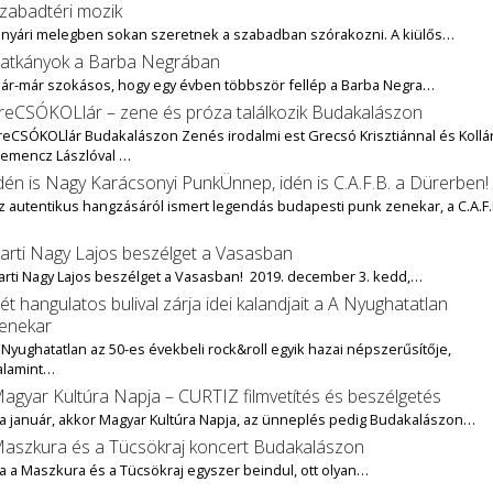
zabadtéri mozik
 nyári melegben sokan szeretnek a szabadban szórakozni. A kiülős…
atkányok a Barba Negrában
ár-már szokásos, hogy egy évben többször fellép a Barba Negra…
reCSÓKOLlár – zene és próza találkozik Budakalászon
reCSÓKOLlár Budakalászon Zenés irodalmi est Grecsó Krisztiánnal és Kollár
lemencz Lászlóval …
dén is Nagy Karácsonyi PunkÜnnep, idén is C.A.F.B. a Dürerben!
z autentikus hangzásáról ismert legendás budapesti punk zenekar, a C.A.F.
…
arti Nagy Lajos beszélget a Vasasban
arti Nagy Lajos beszélget a Vasasban! 2019. december 3. kedd,…
ét hangulatos bulival zárja idei kalandjait a A Nyughatatlan
enekar
 Nyughatatlan az 50-es évekbeli rock&roll egyik hazai népszerűsítője,
alamint…
agyar Kultúra Napja – CURTIZ filmvetítés és beszélgetés
a január, akkor Magyar Kultúra Napja, az ünneplés pedig Budakalászon…
aszkura és a Tücsökraj koncert Budakalászon
a a Maszkura és a Tücsökraj egyszer beindul, ott olyan…