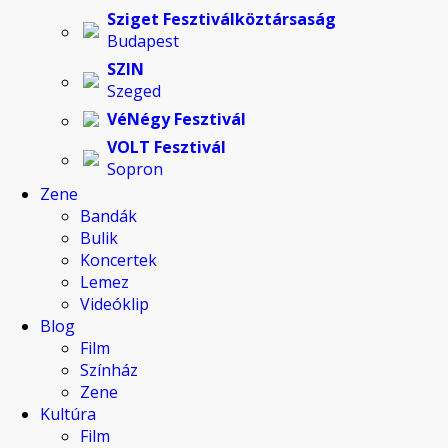
Sziget Fesztiválköztársaság
Budapest
SZIN
Szeged
VéNégy Fesztivál
VOLT Fesztivál
Sopron
Zene
Bandák
Bulik
Koncertek
Lemez
Videóklip
Blog
Film
Színház
Zene
Kultúra
Film