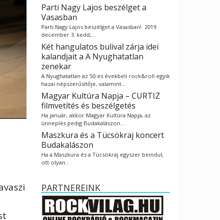
Parti Nagy Lajos beszélget a
Vasasban
Parti Nagy Lajos beszélget a Vasasban! 2019.
december 3. kedd,…
Két hangulatos bulival zárja idei
kalandjait a A Nyughatatlan
zenekar
A Nyughatatlan az 50-es évekbeli rock&roll egyik
hazai népszerűsítője, valamint…
Magyar Kultúra Napja – CURTIZ
filmvetítés és beszélgetés
Ha január, akkor Magyar Kultúra Napja, az
ünneplés pedig Budakalászon…
Maszkura és a Tücsökraj koncert
Budakalászon
Ha a Maszkura és a Tücsökraj egyszer beindul,
ott olyan…
avaszi
PARTNEREINK
st