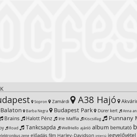
K
dapest
A38 Hajó
Akvár
Zamárdi
Sopron
Balaton
Budapest Park
Dürer kert
Barba Negra
Anna an
Punnany M
Brains
Halott Pénz
Irie Maffia
Kiscsillag
b
Tankcsapda
album
bemutató
by
WellHello
Road
ajánló
jegyelővétel
előadás
Harley-Davidson
film
elektronikus zene
interjú