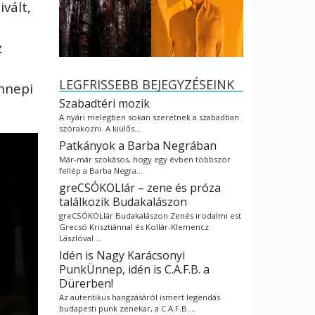
vált,
z
LEGFRISSEBB BEJEGYZÉSEINK
ünnepi
Szabadtéri mozik
A nyári melegben sokan szeretnek a szabadban
szórakozni. A kiülős…
Patkányok a Barba Negrában
Már-már szokásos, hogy egy évben többször
fellép a Barba Negra…
greCSÓKOLlár – zene és próza
találkozik Budakalászon
greCSÓKOLlár Budakalászon Zenés irodalmi est
Grecsó Krisztiánnal és Kollár-Klemencz
Lászlóval …
Idén is Nagy Karácsonyi
PunkÜnnep, idén is C.A.F.B. a
Dürerben!
Az autentikus hangzásáról ismert legendás
budapesti punk zenekar, a C.A.F.B.…