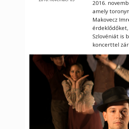
2016. novembe
amely toronym
Makovecz Imre
érdeklődőket, 
Szlovéniát is
koncerttel zár