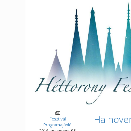
Ha novem
Fesztivál
Programajánló
2016. november 03