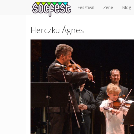
Fesztivál
Zene
Blog
Herczku Ágnes