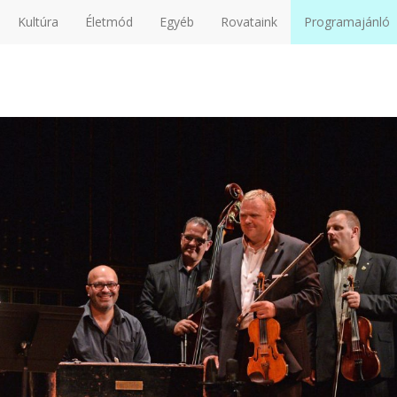
Kultúra
Életmód
Egyéb
Rovataink
Programajánló