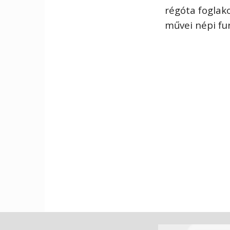
régóta foglak
művei népi fur