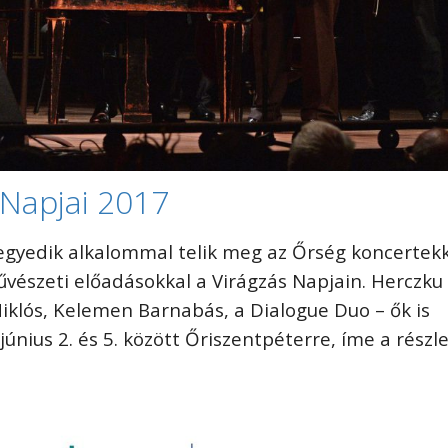
 Napjai 2017
gyedik alkalommal telik meg az Őrség koncertekk
űvészeti előadásokkal a Virágzás Napjain. Herczku
iklós, Kelemen Barnabás, a Dialogue Duo – ők is
június 2. és 5. között Őriszentpéterre, íme a részl