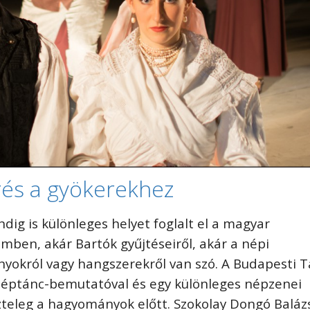
rés a gyökerekhez
dig is különleges helyet foglalt el a magyar
mben, akár Bartók gyűjtéseiről, akár a népi
okról vagy hangszerekről van szó. A Budapesti T
 néptánc-bemutatóval és egy különleges népzenei
szteleg a hagyományok előtt. Szokolay Dongó Baláz