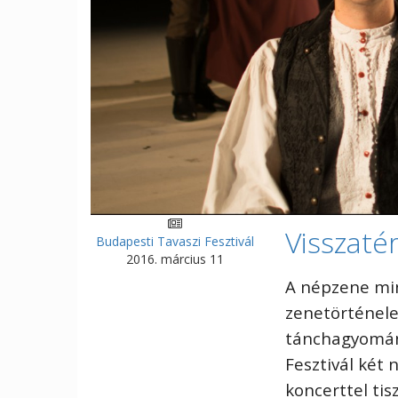
Visszaté
Budapesti Tavaszi Fesztivál
2016. március 11
A népzene min
zenetörténele
tánchagyomány
Fesztivál két
koncerttel ti