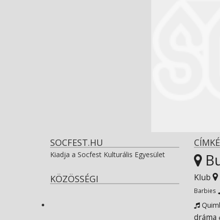
SOCFEST.HU
CÍMKÉ
Kiadja a Socfest Kulturális Egyesület
Bu
Klub
KÖZÖSSÉGI
View
Barbies
Quim
dráma