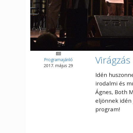
Virágzás
Programajánló
2017. május 29
Idén huszonne
irodalmi és m
Ágnes, Both M
eljönnek idén 
program!