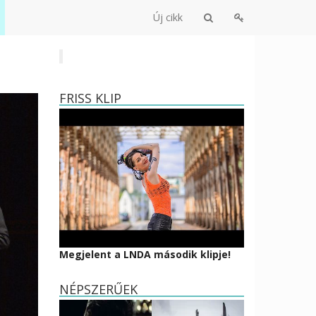
Új cikk
FRISS KLIP
Megjelent a LNDA második klipje!
NÉPSZERŰEK