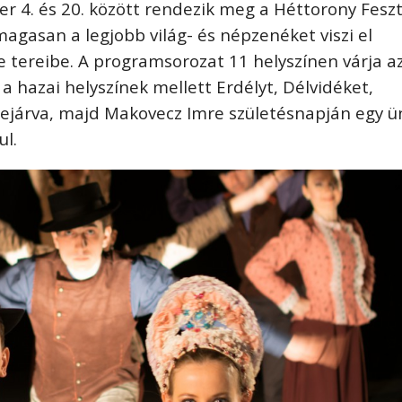
r 4. és 20. között rendezik meg a Héttorony Feszti
agasan a legjobb világ- és népzenéket viszi el
 tereibe. A programsorozat 11 helyszínen várja a
a hazai helyszínek mellett Erdélyt, Délvidéket,
 bejárva, majd Makovecz Imre születésnapján egy 
ul.