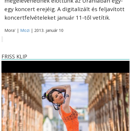
megelevenednek előttünk az Urániában egy-
egy koncert erejéig. A digitalizált és feljavított
koncertfelvételeket január 11-től vetítik.
Mora' |
Mozi
| 2013. január 10
FRISS KLIP