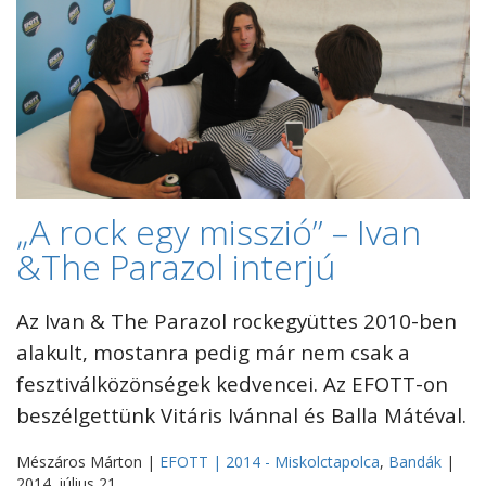
„A rock egy misszió” – Ivan
&The Parazol interjú
Az Ivan & The Parazol rockegyüttes 2010-ben
alakult, mostanra pedig már nem csak a
fesztiválközönségek kedvencei. Az EFOTT-on
beszélgettünk Vitáris Ivánnal és Balla Mátéval.
Mészáros Márton |
EFOTT | 2014 - Miskolctapolca
,
Bandák
|
2014. július 21