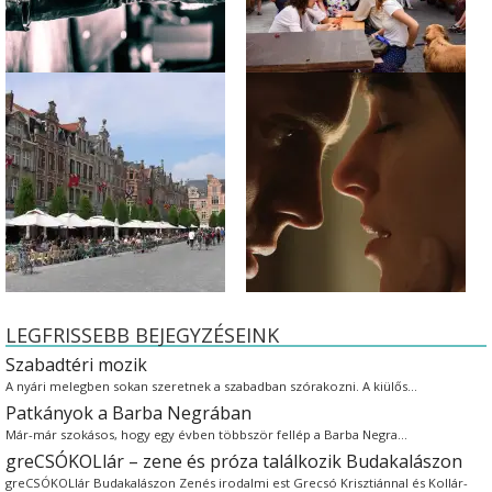
LEGFRISSEBB BEJEGYZÉSEINK
Szabadtéri mozik
A nyári melegben sokan szeretnek a szabadban szórakozni. A kiülős…
Patkányok a Barba Negrában
Már-már szokásos, hogy egy évben többször fellép a Barba Negra…
greCSÓKOLlár – zene és próza találkozik Budakalászon
greCSÓKOLlár Budakalászon Zenés irodalmi est Grecsó Krisztiánnal és Kollár-