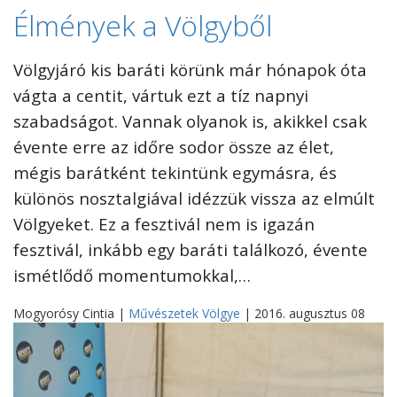
Élmények a Völgyből
Völgyjáró kis baráti körünk már hónapok óta
vágta a centit, vártuk ezt a tíz napnyi
szabadságot. Vannak olyanok is, akikkel csak
évente erre az időre sodor össze az élet,
mégis barátként tekintünk egymásra, és
különös nosztalgiával idézzük vissza az elmúlt
Völgyeket. Ez a fesztivál nem is igazán
fesztivál, inkább egy baráti találkozó, évente
ismétlődő momentumokkal,…
Mogyorósy Cintia |
Művészetek Völgye
| 2016. augusztus 08