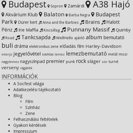
Budapest
A38 Hajó
YouTube
on
Zamárdi
Sopron
Balaton
Budapest
Akvárium Klub
Barba Negra
Google+
Park
Brains
Halott
Dürer kert
Anna and the Barbies
Punnany Massif
Pénz
Irie Maffia
Quimby
Kiscsillag
Tankcsapda
album
bemutató
WellHello
Road
ajánló
buli
dráma
előadás
Harley-Davidson
film
elektronikus zene
lemezbemutató
jegyelővétel
metál
mozi
lemez
interjú
kiállítás
rock
premier
sláger
nagyszínpad
punk
turné
nagylemez
sör
verseny
vígjáték
INFORMÁCIÓK
A Socfest világa
Adatkezelési tájékoztató
Blog
Film
Színház
Zene
Felhasználási feltételek
Gyakori kérdések
Impresszum