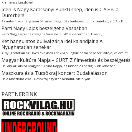
Klemencz Lászlóval …
Idén is Nagy Karácsonyi PunkÜnnep, idén is C.A.F.B. a
Dürerben!
Az autentikus hangzásáról ismert legendás budapesti punk zenekar, a C.A.F.B.…
Parti Nagy Lajos beszélget a Vasasban
Parti Nagy Lajos beszélget a Vasasban! 2019. december 3. kedd,…
Két hangulatos bulival zárja idei kalandjait a A
Nyughatatlan zenekar
A Nyughatatlan az 50-es évekbeli rock&roll egyik hazai népszerűsítője, valamint…
Magyar Kultúra Napja – CURTIZ filmvetítés és beszélgetés
Ha január, akkor Magyar Kultúra Napja, az ünneplés pedig Budakalászon…
Maszkura és a Tücsökraj koncert Budakalászon
Ha a Maszkura és a Tücsökraj egyszer beindul, ott olyan…
PARTNEREINK