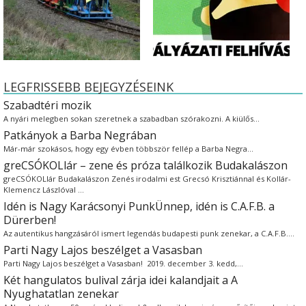
LEGFRISSEBB BEJEGYZÉSEINK
Szabadtéri mozik
A nyári melegben sokan szeretnek a szabadban szórakozni. A kiülős…
Patkányok a Barba Negrában
Már-már szokásos, hogy egy évben többször fellép a Barba Negra…
greCSÓKOLlár – zene és próza találkozik Budakalászon
greCSÓKOLlár Budakalászon Zenés irodalmi est Grecsó Krisztiánnal és Kollár-
Klemencz Lászlóval …
Idén is Nagy Karácsonyi PunkÜnnep, idén is C.A.F.B. a
Dürerben!
Az autentikus hangzásáról ismert legendás budapesti punk zenekar, a C.A.F.B.…
Parti Nagy Lajos beszélget a Vasasban
Parti Nagy Lajos beszélget a Vasasban! 2019. december 3. kedd,…
Két hangulatos bulival zárja idei kalandjait a A
Nyughatatlan zenekar