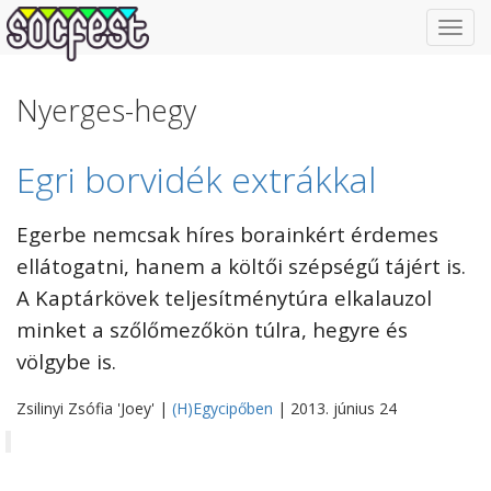
Toggl
navig
Nyerges-hegy
Egri borvidék extrákkal
Egerbe nemcsak híres borainkért érdemes
ellátogatni, hanem a költői szépségű tájért is.
A Kaptárkövek teljesítménytúra elkalauzol
minket a szőlőmezőkön túlra, hegyre és
völgybe is.
Zsilinyi Zsófia 'Joey' |
(H)Egycipőben
| 2013. június 24