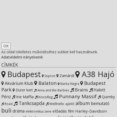
profile
socfest’s
View
on
profile
socfest’s
View
Facebook
on
profile
Socfest’s
View
Twitter
on
profile
SocfestHun’s
Az oldal tökéletes működéséhez sütiket kell használnunk.
Adatvédelmi irányelveink
Instagram
on
profile
CÍMKÉK
Budapest
A38 Hajó
YouTube
on
Zamárdi
Sopron
Balaton
Budapest
Akvárium Klub
Barba Negra
Google+
Park
Brains
Halott
Dürer kert
Anna and the Barbies
Punnany Massif
Pénz
Irie Maffia
Quimby
Kiscsillag
Tankcsapda
album
bemutató
WellHello
Road
ajánló
buli
dráma
előadás
Harley-Davidson
film
elektronikus zene