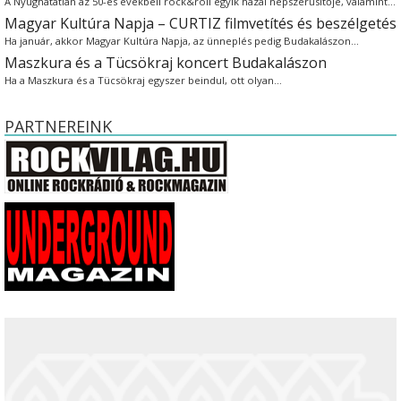
A Nyughatatlan az 50-es évekbeli rock&roll egyik hazai népszerűsítője, valamint…
Magyar Kultúra Napja – CURTIZ filmvetítés és beszélgetés
Ha január, akkor Magyar Kultúra Napja, az ünneplés pedig Budakalászon…
Maszkura és a Tücsökraj koncert Budakalászon
Ha a Maszkura és a Tücsökraj egyszer beindul, ott olyan…
PARTNEREINK