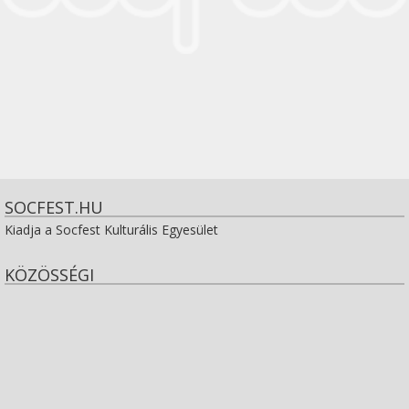
SOCFEST.HU
Kiadja a Socfest Kulturális Egyesület
KÖZÖSSÉGI
View
socfest’s
View