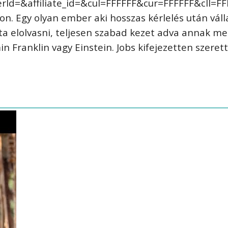
Id=&affiliate_id=&cul=FFFFFF&cur=FFFFFF&cll
. Egy olyan ember aki hosszas kérlelés után vállalt
ta elolvasni, teljesen szabad kezet adva annak meg
n Franklin vagy Einstein. Jobs kifejezetten szeret