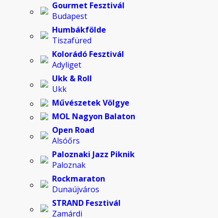
Gourmet Fesztivál
Budapest
Humbákfölde
Tiszafüred
Kolorádó Fesztivál
Adyliget
Ukk & Roll
Ukk
Művészetek Völgye
MOL Nagyon Balaton
Open Road
Alsóőrs
Paloznaki Jazz Piknik
Paloznak
Rockmaraton
Dunaújváros
STRAND Fesztivál
Zamárdi