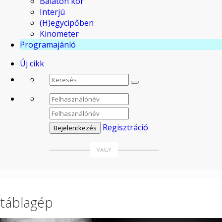
Balaton kör
Interjú
(H)egycipőben
Kinometer
Programajánló
Új cikk
Regisztráció
táblagép