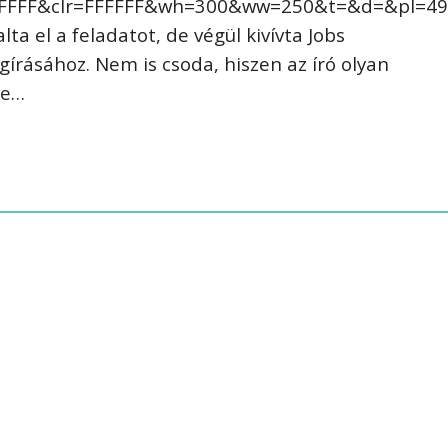
=FFFFFF&clr=FFFFFF&wh=300&ww=250&t=&d=&pl=4
a el a feladatot, de végül kivívta Jobs
írásához. Nem is csoda, hiszen az író olyan
te…