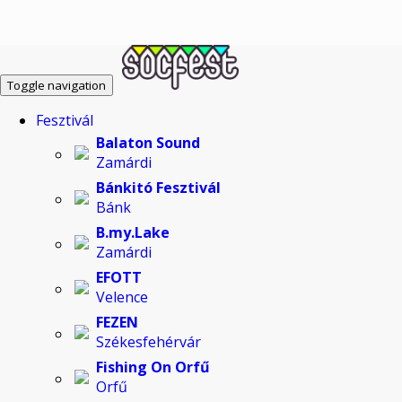
Toggle navigation
Fesztivál
Balaton Sound
Zamárdi
Bánkitó Fesztivál
Bánk
B.my.Lake
Zamárdi
EFOTT
Velence
FEZEN
Székesfehérvár
Fishing On Orfű
Orfű