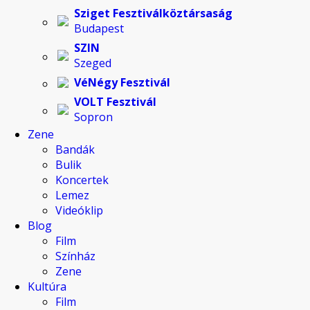
Sziget Fesztiválköztársaság
Budapest
SZIN
Szeged
VéNégy Fesztivál
VOLT Fesztivál
Sopron
Zene
Bandák
Bulik
Koncertek
Lemez
Videóklip
Blog
Film
Színház
Zene
Kultúra
Film