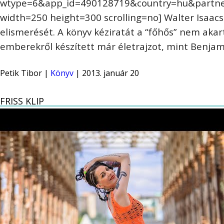
wtype=6&app_id=490128719&country=hu&partner
width=250 height=300 scrolling=no] Walter Isaacson
elismerését. A könyv kéziratát a “főhős” nem akar
emberekről készített már életrajzot, mint Benjami
Petik Tibor |
Könyv
| 2013. január 20
FRISS KLIP