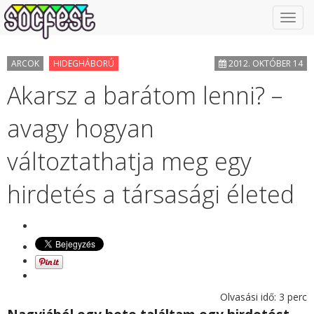
Toggl
navig
ARCOK
HIDEGHÁBORÚ
2012. OKTÓBER 14
Akarsz a barátom lenni? –
avagy hogyan
változtathatja meg egy
hirdetés a társasági életed
Olvasási idő:
3
perc