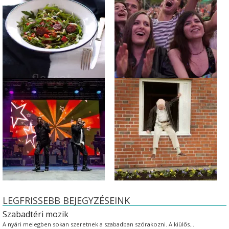
LEGFRISSEBB BEJEGYZÉSEINK
Szabadtéri mozik
A nyári melegben sokan szeretnek a szabadban szórakozni. A kiülős…