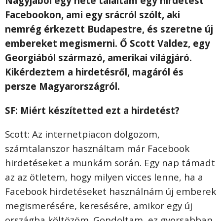
Nagyjából egy hete találtam egy hirdetést
Facebookon, ami egy srácról szólt, aki
nemrég érkezett Budapestre, és szeretne új
embereket megismerni. Ő Scott Valdez, egy
Georgiából származó, amerikai világjáró.
Kikérdeztem a hirdetésről, magáról és
persze Magyarországról.
SF: Miért készítetted ezt a hirdetést?
Scott: Az internetpiacon dolgozom,
számtalanszor használtam már Facebook
hirdetéseket a munkám során. Egy nap támadt
az az ötletem, hogy milyen vicces lenne, ha a
Facebook hirdetéseket használnám új emberek
megismerésére, keresésére, amikor egy új
országba költözöm. Gondoltam, ez gyorsabban