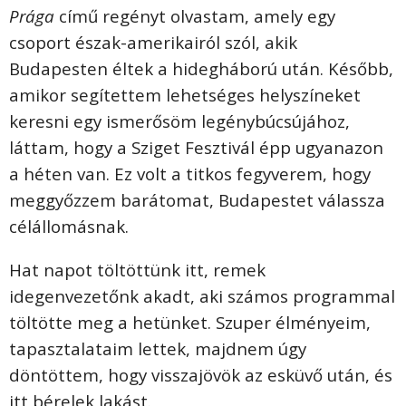
Prága
című regényt olvastam, amely egy
csoport észak-amerikairól szól, akik
Budapesten éltek a hidegháború után. Később,
amikor segítettem lehetséges helyszíneket
keresni egy ismerősöm legénybúcsújához,
láttam, hogy a Sziget Fesztivál épp ugyanazon
a héten van. Ez volt a titkos fegyverem, hogy
meggyőzzem barátomat, Budapestet válassza
célállomásnak.
Hat napot töltöttünk itt, remek
idegenvezetőnk akadt, aki számos programmal
töltötte meg a hetünket. Szuper élményeim,
tapasztalataim lettek, majdnem úgy
döntöttem, hogy visszajövök az esküvő után, és
itt bérelek lakást.