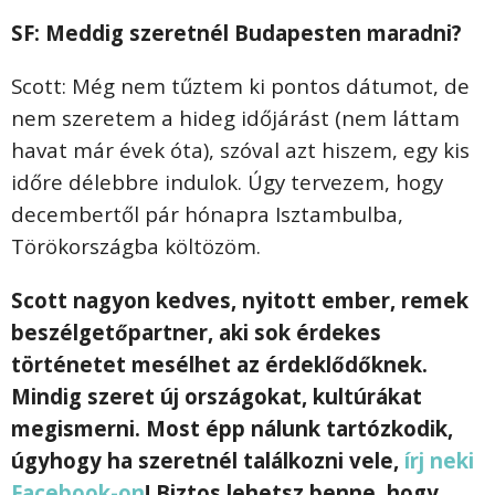
SF: Meddig szeretnél Budapesten maradni?
Scott: Még nem tűztem ki pontos dátumot, de
nem szeretem a hideg időjárást (nem láttam
havat már évek óta), szóval azt hiszem, egy kis
időre délebbre indulok. Úgy tervezem, hogy
decembertől pár hónapra Isztambulba,
Törökországba költözöm.
Scott nagyon kedves, nyitott ember, remek
beszélgetőpartner, aki sok érdekes
történetet mesélhet az érdeklődőknek.
Mindig szeret új országokat, kultúrákat
megismerni. Most épp nálunk tartózkodik,
úgyhogy ha szeretnél találkozni vele,
írj neki
Facebook-on
! Biztos lehetsz benne, hogy