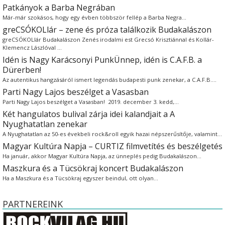
Patkányok a Barba Negrában
Már-már szokásos, hogy egy évben többször fellép a Barba Negra…
greCSÓKOLlár – zene és próza találkozik Budakalászon
greCSÓKOLlár Budakalászon Zenés irodalmi est Grecsó Krisztiánnal és Kollár-
Klemencz Lászlóval …
Idén is Nagy Karácsonyi PunkÜnnep, idén is C.A.F.B. a
Dürerben!
Az autentikus hangzásáról ismert legendás budapesti punk zenekar, a C.A.F.B.…
Parti Nagy Lajos beszélget a Vasasban
Parti Nagy Lajos beszélget a Vasasban! 2019. december 3. kedd,…
Két hangulatos bulival zárja idei kalandjait a A
Nyughatatlan zenekar
A Nyughatatlan az 50-es évekbeli rock&roll egyik hazai népszerűsítője, valamint…
Magyar Kultúra Napja – CURTIZ filmvetítés és beszélgetés
Ha január, akkor Magyar Kultúra Napja, az ünneplés pedig Budakalászon…
Maszkura és a Tücsökraj koncert Budakalászon
Ha a Maszkura és a Tücsökraj egyszer beindul, ott olyan…
PARTNEREINK