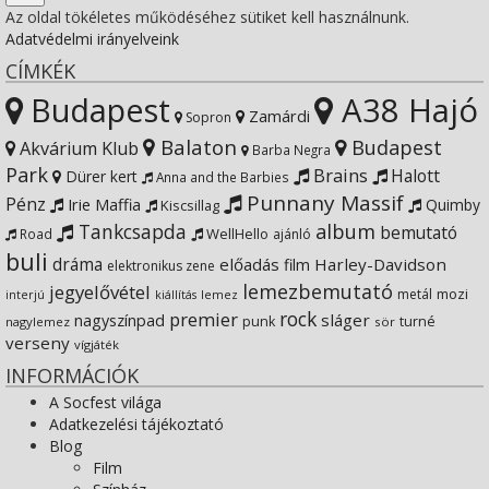
Az oldal tökéletes működéséhez sütiket kell használnunk.
Adatvédelmi irányelveink
Instagram
on
profile
CÍMKÉK
Budapest
A38 Hajó
YouTube
on
Zamárdi
Sopron
Balaton
Budapest
Akvárium Klub
Barba Negra
Google+
Park
Brains
Halott
Dürer kert
Anna and the Barbies
Punnany Massif
Pénz
Irie Maffia
Quimby
Kiscsillag
Tankcsapda
album
bemutató
WellHello
Road
ajánló
buli
dráma
előadás
Harley-Davidson
film
elektronikus zene
lemezbemutató
jegyelővétel
metál
mozi
lemez
interjú
kiállítás
rock
premier
sláger
nagyszínpad
punk
turné
nagylemez
sör
verseny
vígjáték
INFORMÁCIÓK
A Socfest világa
Adatkezelési tájékoztató
Blog
Film