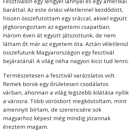
Fesztiválon egy lengyel lánnyal és egy amerikai
baráttal. Az este óriási véletlennel kezdődött,
hiszen összefutottam egy sráccal, akivel együtt
jégkorongoztam az egyetemi csapatban.
Három éven át együtt játszottunk, de nem
láttam őt már az egyetem óta. Aztán véletlenül
összefutunk Magyarországon egy fesztivál
bejáratánál. A világ néha nagyon kicsi tud lenni.
Természetesen a fesztivál varázslatos volt.
Remek borok egy őrületesen csodálatos
várban, ahonnan a világ legszebb kilátása nyílik
a városra. Több vörösbort megkóstoltam, mint
amennyit bírtam, de szerencsére sok
magyarhoz képest még mindig józannak
éreztem magam.