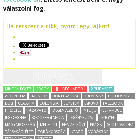
válaszolni fog.
Ha tetszett a cikk, nyomj egy lájkot!
MINDEN EGYÉB
ARCOK
HIDEGHÁBORÚ
BUDAPEST
ARGENTÍNA
BARÁTOK
BOR FESZTIVÁL
BUDAI VÁR
BUENOS AIRES
BULI
CLASS FM
COLUMBIA
EGYETEM
ESKÜVŐ
FACEBOOK
HIRDETÉS
HÁZAVATÓ
IDEGENVEZETŐ
INTERJÚ
ISZTAMBUL
JÉGKORONG
KÖZÖSSÉGI MÉDIA
LEGÉNYBÚCSÚ
LENGYEL
MAGYARORSZÁG
MEDELLIN
NEMZETKÖZI
PRÁGA
SCOTT VALDEZ
TÁRSASÁGI ÉLET
TÖRÖKORSZÁG
UTAZÓ
VÖRÖSBOR
ÉSZAK-AMERIKA
ÖTKERT