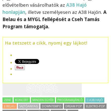
elővételben vásárolhatók az
A38 Hajó
honlapján
, illetve személyesen az A38 Hajón.
A
Belau és a MYGL fellépését a Cseh Tamás
Program támogatja.
Ha tetszett a cikk, nyomj egy lájkot!
ZENE
KONCERT
MINDEN EGYÉB
PROGRAMAJÁNLÓ
A38 HAJÓ
BELAU
SAJTÓANYAG
DOWNTEMPO
DREAM POP
ELEKTRO-POP