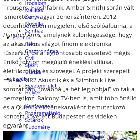
Irodalom
Trousers, Freshfabrik, Amber Smith) során vált
Kiállítás
ismertté a magyar zenei színtéren. 2012
Könyv
Novella
decemberében megjelent első szólóalbuma, a
Színház
Hundred Arms,
amelynek különlegessége, hogy
Életmód
az akusztikus világot finom elektronika
Divat
Gasztronómia
fűszerezi, de a legfontosabb összetevő mégis
Civil
Enikő folyton megújuló éneklési stílusa,
Sport
életfilozófiája és szövegei. A projekt szerepelt
Utazás
Egyéb
már az MR2 Akusztik és a Szimfonik Live
Egyetemi élet
sorozatban, továbbá „a hét legjobbjai” voltak a
Helyek
nemzetközi Balcony TV-ben is, amit több önálló
IT
Konferencia
és a Quimby előzenekaraként bemutatkozó
Programajánló
koncert követett Budapesten és vidéken
Sztárok
egyaránt.
Tudomány
Rovataink