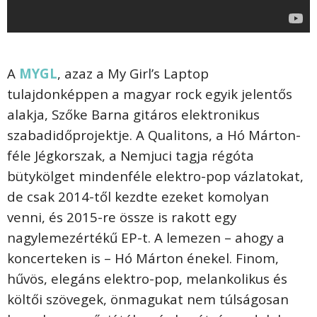
A
MYGL
, azaz a My Girl’s Laptop
tulajdonképpen a magyar rock egyik jelentős
alakja, Szőke Barna gitáros elektronikus
szabadidőprojektje. A Qualitons, a Hó Márton-
féle Jégkorszak, a Nemjuci tagja régóta
bütykölget mindenféle elektro-pop vázlatokat,
de csak 2014-től kezdte ezeket komolyan
venni, és 2015-re össze is rakott egy
nagylemezértékű EP-t. A lemezen – ahogy a
koncerteken is – Hó Márton énekel. Finom,
hűvös, elegáns elektro-pop, melankolikus és
költői szövegek, önmagukat nem túlságosan