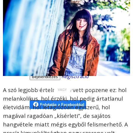
Balaton kör
Interjú
(H)egycipőben
Kinometer
Programajánló
Új cikk
Regisztráció
A szó legjobb értelmében vett popzene ez: hol
melankolikus, hol érzéki, hol pedig ártatlanul
életvidám, hol letaglózóan egyszerű, hol
magával ragadóan „kísérleti”, de sajátos
hangvétele miatt mégis egyből felismerhető. A
precíz kimunkáltságban nagy szerepe volt