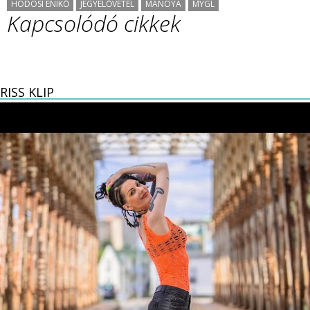
HODOSI ENIKŐ
JEGYELŐVÉTEL
MANOYA
MYGL
Kapcsolódó cikkek
RISS KLIP