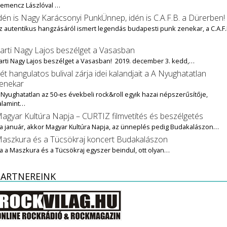
lemencz Lászlóval …
dén is Nagy Karácsonyi PunkÜnnep, idén is C.A.F.B. a Dürerben!
z autentikus hangzásáról ismert legendás budapesti punk zenekar, a C.A.F.
…
arti Nagy Lajos beszélget a Vasasban
arti Nagy Lajos beszélget a Vasasban! 2019. december 3. kedd,…
ét hangulatos bulival zárja idei kalandjait a A Nyughatatlan
enekar
 Nyughatatlan az 50-es évekbeli rock&roll egyik hazai népszerűsítője,
alamint…
agyar Kultúra Napja – CURTIZ filmvetítés és beszélgetés
a január, akkor Magyar Kultúra Napja, az ünneplés pedig Budakalászon…
aszkura és a Tücsökraj koncert Budakalászon
a a Maszkura és a Tücsökraj egyszer beindul, ott olyan…
PARTNEREINK