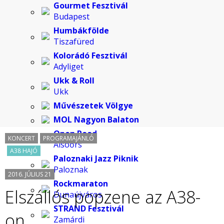
Gourmet Fesztivál
Budapest
Humbákfölde
Tiszafüred
Kolorádó Fesztivál
Adyliget
Ukk & Roll
Ukk
Művészetek Völgye
MOL Nagyon Balaton
Open Road
KONCERT
PROGRAMAJÁNLÓ
Alsóőrs
A38 HAJÓ
Paloznaki Jazz Piknik
Paloznak
2016. JÚLIUS 21
Rockmaraton
Elszállós popzene az A38-
Dunaújváros
STRAND Fesztivál
on
Zamárdi