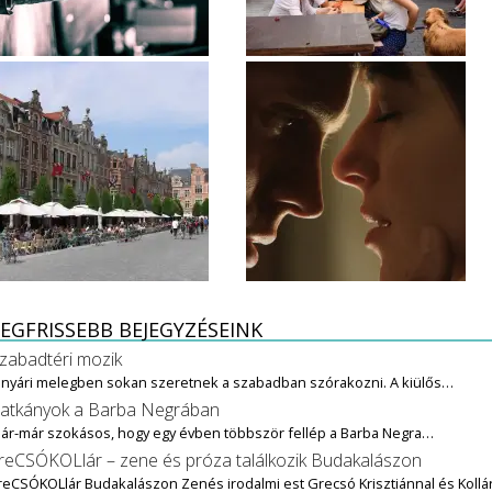
EGFRISSEBB BEJEGYZÉSEINK
zabadtéri mozik
 nyári melegben sokan szeretnek a szabadban szórakozni. A kiülős…
atkányok a Barba Negrában
ár-már szokásos, hogy egy évben többször fellép a Barba Negra…
reCSÓKOLlár – zene és próza találkozik Budakalászon
reCSÓKOLlár Budakalászon Zenés irodalmi est Grecsó Krisztiánnal és Kollár