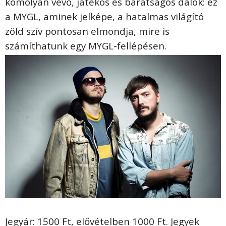
komolyan vevő, játékos és barátságos dalok: ez
a MYGL, aminek jelképe, a hatalmas világító
zöld szív pontosan elmondja, mire is
számíthatunk egy MYGL-fellépésen.
Jegyár: 1500 Ft, elővételben 1000 Ft. Jegyek