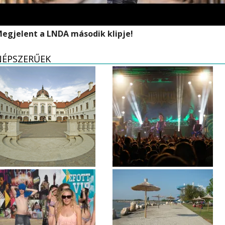
egjelent a LNDA második klipje!
NÉPSZERŰEK