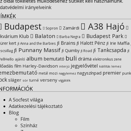
z oldal tökéletes működéséhez sütiket kell használnunk.
Instagram
on
profile
datvédelmi irányelveink
CÍMKÉK
YouTube
on
Budapest
A38 Hajó
Zamárdi
Sopron
Balaton
Budapest Park
kvárium Klub
Google+
Barba Negra
Brains
Halott Pénz
Irie Maffia
ürer kert
Anna and the Barbies
Punnany Massif
Tankcsapda
Quimby
iscsillag
Road
buli
album
bemutató
dráma
ellHello
ajánló
elektronikus zene
jegyelővétel
lőadás
Harley-Davidson
film
lemez
interjú
kiállítás
lemezbemutató
premier
nagyszínpad
metál
mozi
punk
nagylemez
ock
sláger
verseny
turné
sör
vígjáték
INFORMÁCIÓK
A Socfest világa
Adatkezelési tájékoztató
Blog
Film
Színház