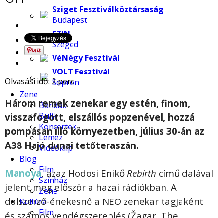
Sziget Fesztiválköztársaság
Budapest
SZIN
Szeged
VéNégy Fesztivál
VOLT Fesztivál
Olvasási idő:
2
perc
Sopron
Zene
Három remek zenekar egy estén, finom,
Bandák
Bulik
visszafogott, elszállós popzenével, hozzá
Koncertek
pompásan illő környezetben, július 30-án az
Lemez
A38 Hajó dunai tetőteraszán.
Videóklip
Blog
Film
Manoya
, azaz Hodosi Enikő
Rebirth
című dalával
Színház
jelent meg először a hazai rádiókban. A
Zene
dalszerző-énekesnő a NEO zenekar tagjaként
Kultúra
Film
és számos vendégszereplés (Žagar, The