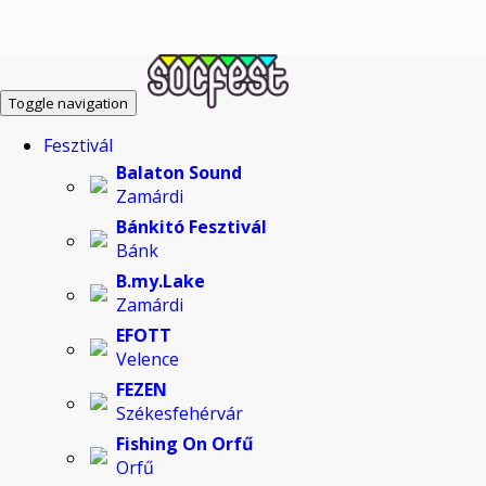
Toggle navigation
Fesztivál
Balaton Sound
Zamárdi
Bánkitó Fesztivál
Bánk
B.my.Lake
Zamárdi
EFOTT
Velence
FEZEN
Székesfehérvár
Fishing On Orfű
Orfű