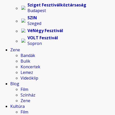
Sziget Fesztiválköztársaság
Budapest
SZIN
Szeged
VéNégy Fesztivál
VOLT Fesztivál
Sopron
Zene
Bandák
Bulik
Koncertek
Lemez
Videóklip
Blog
Film
Színház
Zene
Kultúra
Film