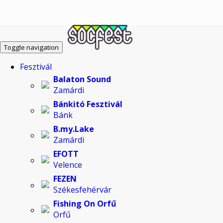
Toggle navigation
Fesztivál
Balaton Sound
Zamárdi
Bánkitó Fesztivál
Bánk
B.my.Lake
Zamárdi
EFOTT
Velence
FEZEN
Székesfehérvár
Fishing On Orfű
Orfű