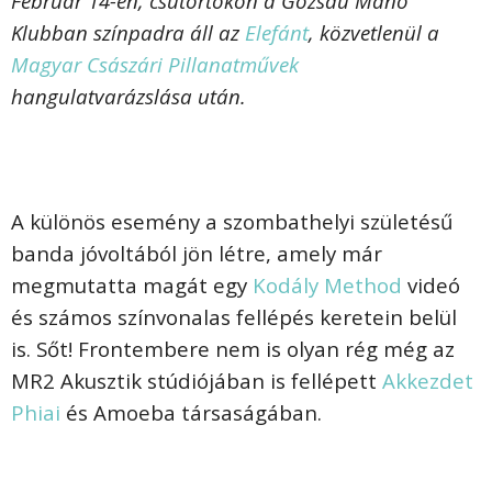
Február 14-én, csütörtökön a Gozsdu Manó
Klubban színpadra áll az
Elefánt
, közvetlenül a
Magyar Császári Pillanatművek
hangulatvarázslása után.
A különös esemény a szombathelyi születésű
banda jóvoltából jön létre, amely már
megmutatta magát egy
Kodály Method
videó
és számos színvonalas fellépés keretein belül
is. Sőt! Frontembere nem is olyan rég még az
MR2 Akusztik stúdiójában is fellépett
Akkezdet
Phiai
és Amoeba társaságában.