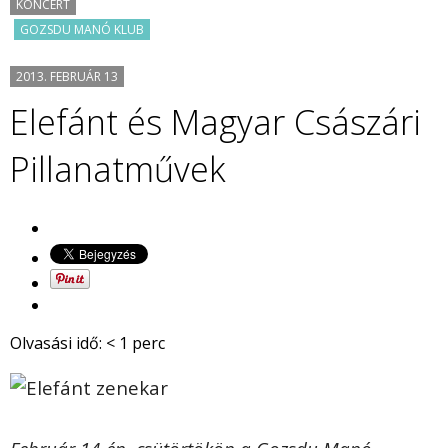
KONCERT
GOZSDU MANÓ KLUB
2013. FEBRUÁR 13
Elefánt és Magyar Császári
Pillanatművek
Olvasási idő:
< 1
perc