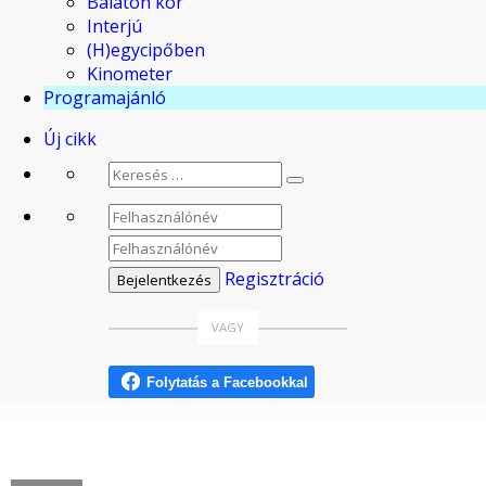
Balaton kör
Interjú
(H)egycipőben
Kinometer
Programajánló
Új cikk
Regisztráció