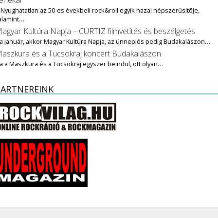
 Nyughatatlan az 50-es évekbeli rock&roll egyik hazai népszerűsítője,
alamint…
agyar Kultúra Napja – CURTIZ filmvetítés és beszélgetés
a január, akkor Magyar Kultúra Napja, az ünneplés pedig Budakalászon…
aszkura és a Tücsökraj koncert Budakalászon
a a Maszkura és a Tücsökraj egyszer beindul, ott olyan…
PARTNEREINK