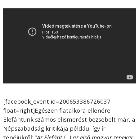
[facebook_event id=200653386726037
float=right]Egészen fiatalkora ellenére
Elefántunk számos elismerést bezsebelt már, a
Népszabadság kritikája például így ír
zenéjükről: “
Az Elefánt (…) az első magyar zenekar