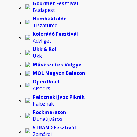
Gourmet Fesztivál
Budapest
Humbákfölde
Tiszafüred
Kolorádó Fesztivál
Adyliget
Ukk & Roll
Ukk
Művészetek Völgye
MOL Nagyon Balaton
Open Road
Alsóőrs
Paloznaki Jazz Piknik
Paloznak
Rockmaraton
Dunaújváros
STRAND Fesztivál
Zamárdi