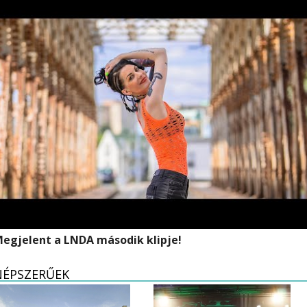
egjelent a LNDA második klipje!
NÉPSZERŰEK