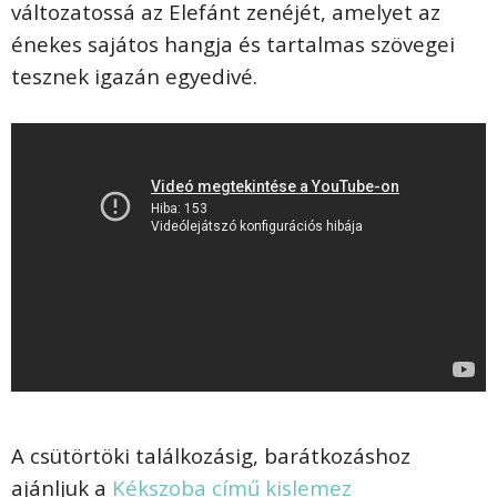
változatossá az Elefánt zenéjét, amelyet az
énekes sajátos hangja és tartalmas szövegei
tesznek igazán egyedivé.
A csütörtöki találkozásig, barátkozáshoz
ajánljuk a
Kékszoba című kislemez