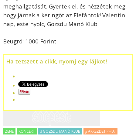
meghallgatását. Gyertek el, és nézzétek meg,
hogy járnak a keringőt az Elefántok! Valentin
nap, este nyolc, Gozsdu Manó Klub.
Beugró: 1000 Forint.
Ha tetszett a cikk, nyomj egy lájkot!
ZENE
KONCERT
GOZSDU MANÓ KLUB
AKKEZDET PHIAI