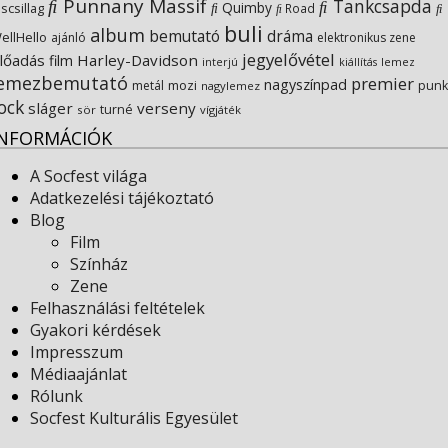
Punnany Massif
Tankcsapda
Quimby
iscsillag
Road
buli
album
bemutató
dráma
ellHello
ajánló
elektronikus zene
jegyelővétel
lőadás
Harley-Davidson
film
lemez
interjú
kiállítás
lemezbemutató
premier
nagyszínpad
metál
mozi
punk
nagylemez
ock
sláger
verseny
turné
sör
vígjáték
INFORMÁCIÓK
A Socfest világa
Adatkezelési tájékoztató
Blog
Film
Színház
Zene
Felhasználási feltételek
Gyakori kérdések
Impresszum
Médiaajánlat
Rólunk
Socfest Kulturális Egyesület