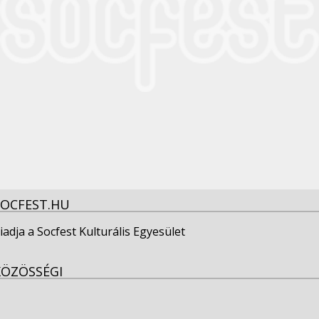
SOCFEST.HU
iadja a Socfest Kulturális Egyesület
KÖZÖSSÉGI
View