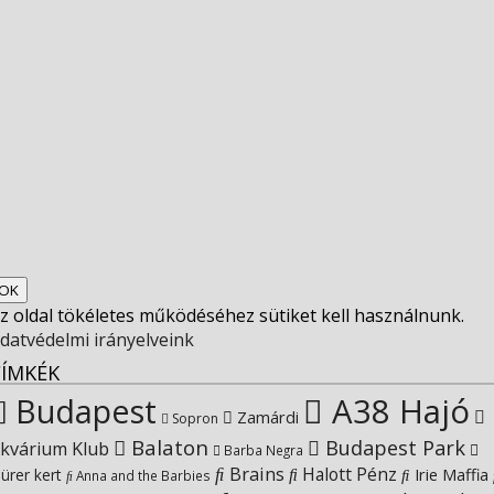
socfest’s
View
profile
socfest’s
View
on
profile
socfest’s
View
Facebook
on
profile
Socfest’s
View
Twitter
on
profile
SocfestHun’s
z oldal tökéletes működéséhez sütiket kell használnunk.
Instagram
on
profile
datvédelmi irányelveink
CÍMKÉK
YouTube
on
Budapest
A38 Hajó
Zamárdi
Sopron
Balaton
Budapest Park
kvárium Klub
Google+
Barba Negra
Brains
Halott Pénz
Irie Maffia
ürer kert
Anna and the Barbies