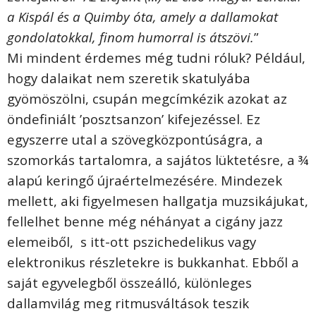
a Kispál és a Quimby óta, amely a dallamokat
gondolatokkal, finom humorral is átszövi.
”
Mi mindent érdemes még tudni róluk? Például,
hogy dalaikat nem szeretik skatulyába
gyömöszölni, csupán megcímkézik azokat az
öndefiniált ’posztsanzon’ kifejezéssel. Ez
egyszerre utal a szövegközpontúságra, a
szomorkás tartalomra, a sajátos lüktetésre, a ¾
alapú keringő újraértelmezésére. Mindezek
mellett, aki figyelmesen hallgatja muzsikájukat,
fellelhet benne még néhányat a cigány jazz
elemeiből, s itt-ott pszichedelikus vagy
elektronikus részletekre is bukkanhat. Ebből a
saját egyvelegből összeálló, különleges
dallamvilág meg ritmusváltások teszik