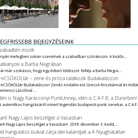
EGFRISSEBB BEJEGYZÉSEINK
zabadtéri mozik
 nyári melegben sokan szeretnek a szabadban szórakozni. A kiülős…
atkányok a Barba Negrában
ár-már szokásos, hogy egy évben többször fellép a Barba Negra…
reCSÓKOLlár – zene és próza találkozik Budakalászon
reCSÓKOLlár Budakalászon Zenés irodalmi est Grecsó Krisztiánnal és Kollár
lemencz Lászlóval …
dén is Nagy Karácsonyi PunkÜnnep, idén is C.A.F.B. a Dürerben!
z autentikus hangzásáról ismert legendás budapesti punk zenekar, a C.A.F.
…
arti Nagy Lajos beszélget a Vasasban
arti Nagy Lajos beszélget a Vasasban! 2019. december 3. kedd,…
ét hangulatos bulival zárja idei kalandjait a A Nyughatatlan
enekar