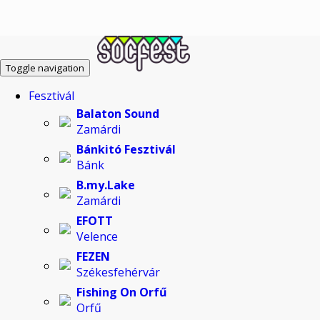
Toggle navigation
Fesztivál
Balaton Sound
Zamárdi
Bánkitó Fesztivál
Bánk
B.my.Lake
Zamárdi
EFOTT
Velence
FEZEN
Székesfehérvár
Fishing On Orfű
Orfű