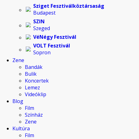
Sziget Fesztiválköztársaság
Budapest
SZIN
Szeged
VéNégy Fesztivál
VOLT Fesztivál
Sopron
Zene
Bandák
Bulik
Koncertek
Lemez
Videóklip
Blog
Film
Színház
Zene
Kultúra
Film