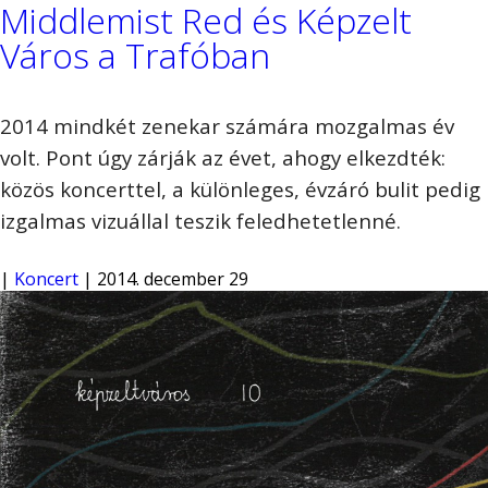
Middlemist Red és Képzelt
Város a Trafóban
2014 mindkét zenekar számára mozgalmas év
volt. Pont úgy zárják az évet, ahogy elkezdték:
közös koncerttel, a különleges, évzáró bulit pedig
izgalmas vizuállal teszik feledhetetlenné.
|
Koncert
| 2014. december 29