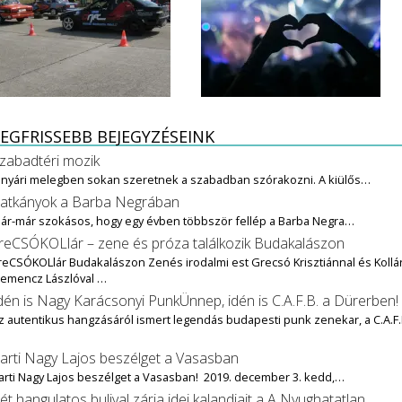
EGFRISSEBB BEJEGYZÉSEINK
zabadtéri mozik
 nyári melegben sokan szeretnek a szabadban szórakozni. A kiülős…
atkányok a Barba Negrában
ár-már szokásos, hogy egy évben többször fellép a Barba Negra…
reCSÓKOLlár – zene és próza találkozik Budakalászon
reCSÓKOLlár Budakalászon Zenés irodalmi est Grecsó Krisztiánnal és Kollár
lemencz Lászlóval …
dén is Nagy Karácsonyi PunkÜnnep, idén is C.A.F.B. a Dürerben!
z autentikus hangzásáról ismert legendás budapesti punk zenekar, a C.A.F.
…
arti Nagy Lajos beszélget a Vasasban
arti Nagy Lajos beszélget a Vasasban! 2019. december 3. kedd,…
ét hangulatos bulival zárja idei kalandjait a A Nyughatatlan