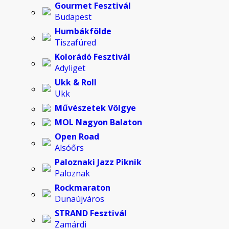
Gourmet Fesztivál
Budapest
Humbákfölde
Tiszafüred
Kolorádó Fesztivál
Adyliget
Ukk & Roll
Ukk
Művészetek Völgye
MOL Nagyon Balaton
Open Road
Alsóőrs
Paloznaki Jazz Piknik
Paloznak
Rockmaraton
Dunaújváros
STRAND Fesztivál
Zamárdi