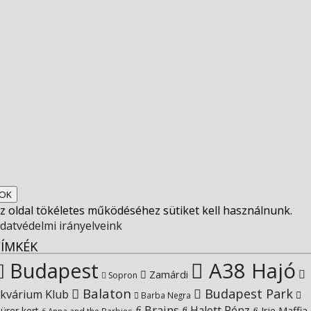
View
socfest’s
View
profile
socfest’s
View
on
profile
socfest’s
View
Facebook
on
profile
Socfest’s
View
Twitter
on
profile
SocfestHun’s
z oldal tökéletes működéséhez sütiket kell használnunk.
Instagram
on
profile
datvédelmi irányelveink
CÍMKÉK
YouTube
on
Budapest
A38 Hajó
Zamárdi
Sopron
Balaton
Budapest Park
kvárium Klub
Google+
Barba Negra
Brains
Halott Pénz
Irie Maffia
ürer kert