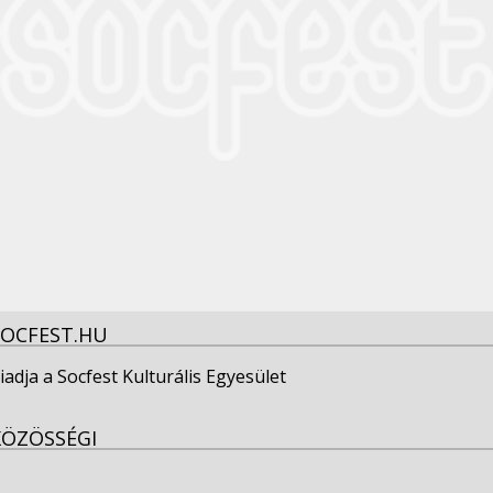
SOCFEST.HU
iadja a Socfest Kulturális Egyesület
KÖZÖSSÉGI