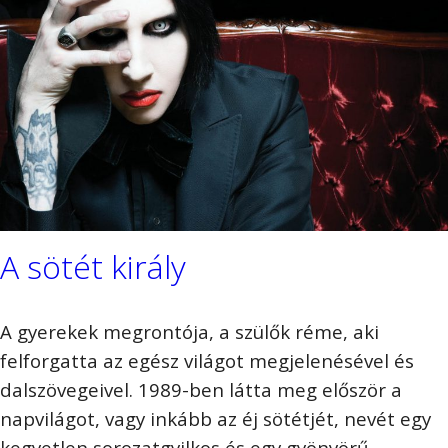
A sötét király
A gyerekek megrontója, a szülők réme, aki
felforgatta az egész világot megjelenésével és
dalszövegeivel. 1989-ben látta meg először a
napvilágot, vagy inkább az éj sötétjét, nevét egy
kegyetlen sorozatgyilkos és egy gyönyörű