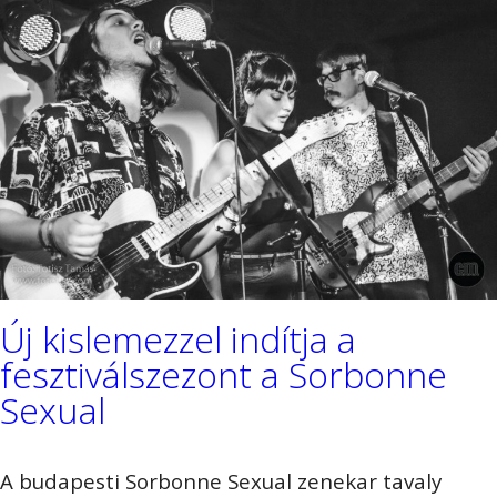
Új kislemezzel indítja a
fesztiválszezont a Sorbonne
Sexual
A budapesti Sorbonne Sexual zenekar tavaly