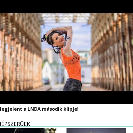
egjelent a LNDA második klipje!
NÉPSZERŰEK