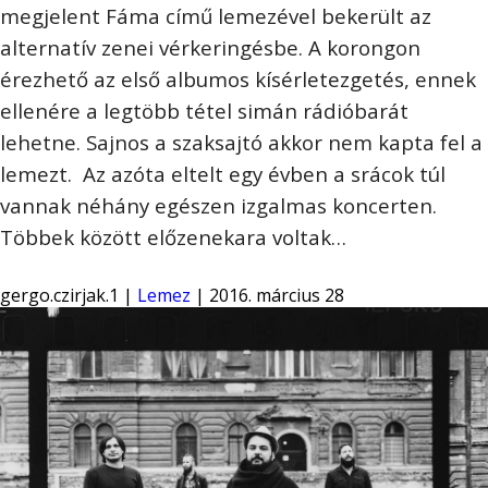
megjelent Fáma című lemezével bekerült az
alternatív zenei vérkeringésbe. A korongon
érezhető az első albumos kísérletezgetés, ennek
ellenére a legtöbb tétel simán rádióbarát
lehetne. Sajnos a szaksajtó akkor nem kapta fel a
lemezt. Az azóta eltelt egy évben a srácok túl
vannak néhány egészen izgalmas koncerten.
Többek között előzenekara voltak…
gergo.czirjak.1 |
Lemez
| 2016. március 28