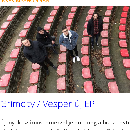
CIKKEK MÁSHONNAN
Grimcity / Vesper új EP
Új, nyolc számos lemezzel jelent meg a budapesti