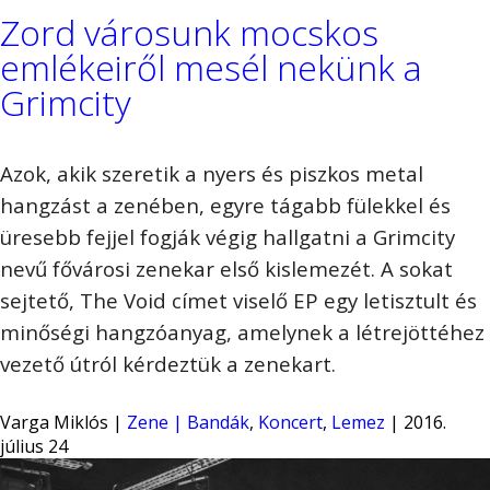
Zord városunk mocskos
emlékeiről mesél nekünk a
Grimcity
Azok, akik szeretik a nyers és piszkos metal
hangzást a zenében, egyre tágabb fülekkel és
üresebb fejjel fogják végig hallgatni a Grimcity
nevű fővárosi zenekar első kislemezét. A sokat
sejtető, The Void címet viselő EP egy letisztult és
minőségi hangzóanyag, amelynek a létrejöttéhez
vezető útról kérdeztük a zenekart.
Varga Miklós |
Zene | Bandák
,
Koncert
,
Lemez
| 2016.
július 24