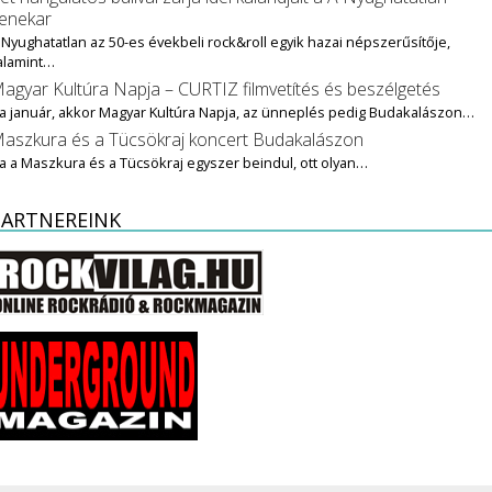
enekar
 Nyughatatlan az 50-es évekbeli rock&roll egyik hazai népszerűsítője,
alamint…
agyar Kultúra Napja – CURTIZ filmvetítés és beszélgetés
a január, akkor Magyar Kultúra Napja, az ünneplés pedig Budakalászon…
aszkura és a Tücsökraj koncert Budakalászon
a a Maszkura és a Tücsökraj egyszer beindul, ott olyan…
PARTNEREINK