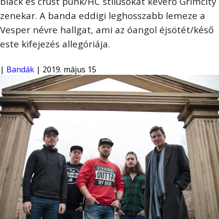
black és crust punk/HC stílusokat keverő Grimcity
zenekar. A banda eddigi leghosszabb lemeze a
Vesper névre hallgat, ami az óangol éjsötét/késő
este kifejezés allegóriája.
|
Bandák
| 2019. május 15