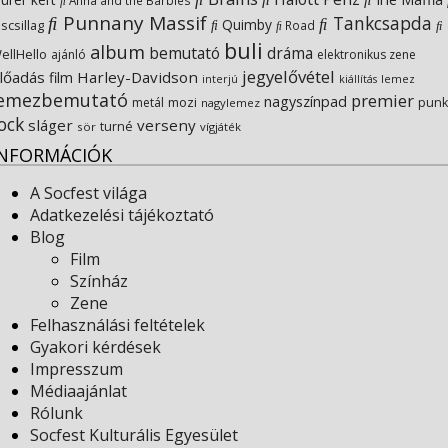
Anna and the Barbies
Punnany Massif
Tankcsapda
Quimby
iscsillag
Road
buli
album
bemutató
dráma
ellHello
ajánló
elektronikus zene
jegyelővétel
lőadás
Harley-Davidson
film
lemez
interjú
kiállítás
lemezbemutató
premier
nagyszínpad
metál
mozi
punk
nagylemez
ock
sláger
verseny
turné
sör
vígjáték
INFORMÁCIÓK
A Socfest világa
Adatkezelési tájékoztató
Blog
Film
Színház
Zene
Felhasználási feltételek
Gyakori kérdések
Impresszum
Médiaajánlat
Rólunk
Socfest Kulturális Egyesület