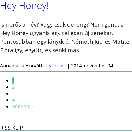
Hey Honey!
Ismerős a név? Vagy csak dereng? Nem gond, a
Hey Honey ugyanis egy teljesen új zenekar.
Pontosabban egy lányduó. Németh Juci és Matisz
Flóra így, együtt, és senki más.
Annamária Horváth |
Koncert
| 2014. november 04
1
2
3
4
Régebbi »
RISS KLIP