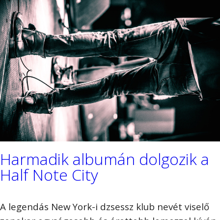
Harmadik albumán dolgozik a
Half Note City
A legendás New York-i dzsessz klub nevét viselő