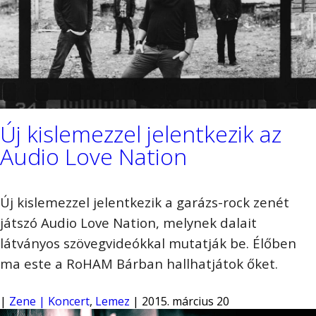
Új kislemezzel jelentkezik az
Audio Love Nation
Új kislemezzel jelentkezik a garázs-rock zenét
játszó Audio Love Nation, melynek dalait
látványos szövegvideókkal mutatják be. Élőben
ma este a RoHAM Bárban hallhatjátok őket.
|
Zene | Koncert
,
Lemez
| 2015. március 20