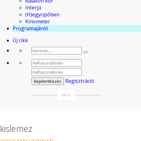
Balaton kör
Interjú
(H)egycipőben
Kinometer
Programajánló
Új cikk
Regisztráció
kislemez