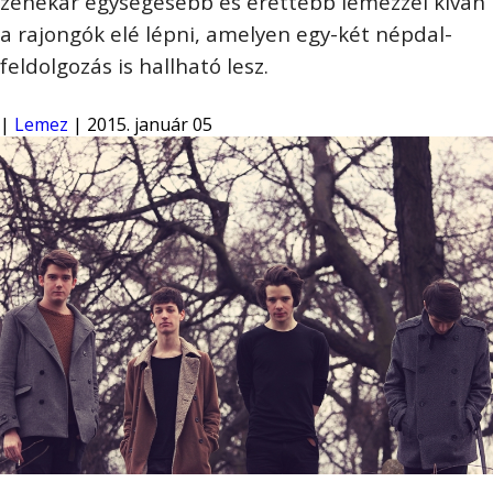
zenekar egységesebb és érettebb lemezzel kíván
a rajongók elé lépni, amelyen egy-két népdal-
feldolgozás is hallható lesz.
|
Lemez
| 2015. január 05