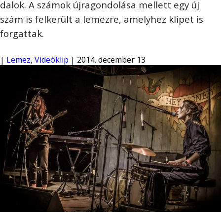
dalok. A számok újragondolása mellett egy új
szám is felkerült a lemezre, amelyhez klipet is
forgattak.
|
Lemez
,
Videóklip
| 2014. december 13