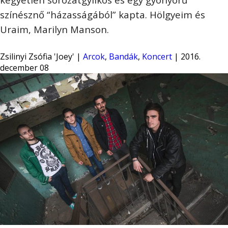
színésznő “házasságából” kapta. Hölgyeim és
Uraim, Marilyn Manson.
Zsilinyi Zsófia 'Joey' |
Arcok
,
Bandák
,
Koncert
| 2016.
december 08