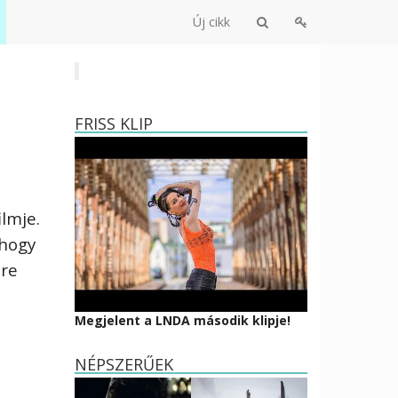
Új cikk
FRISS KLIP
lmje.
 hogy
tre
Megjelent a LNDA második klipje!
NÉPSZERŰEK