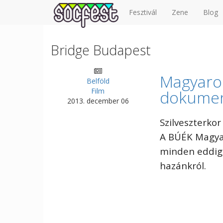
Fesztivál
Zene
Blog
Bridge Budapest
Magyaror
Belföld
Film
dokumen
2013. december 06
Szilveszterko
A BÚÉK Magyaro
minden eddigi
hazánkról.