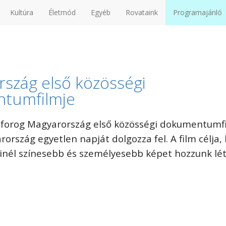
Kultúra
Életmód
Egyéb
Rovataink
Programajánló
szág első közösségi
tumfilmje
r forog Magyarország első közösségi dokumentumfi
rszág egyetlen napját dolgozza fel. A film célja,
nél színesebb és személyesebb képet hozzunk lé