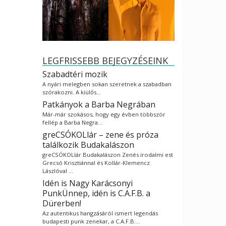
LEGFRISSEBB BEJEGYZÉSEINK
Szabadtéri mozik
A nyári melegben sokan szeretnek a szabadban
szórakozni. A kiülős…
Patkányok a Barba Negrában
Már-már szokásos, hogy egy évben többször
fellép a Barba Negra…
greCSÓKOLlár – zene és próza
találkozik Budakalászon
greCSÓKOLlár Budakalászon Zenés irodalmi est
Grecsó Krisztiánnal és Kollár-Klemencz
Lászlóval …
Idén is Nagy Karácsonyi
PunkÜnnep, idén is C.A.F.B. a
Dürerben!
Az autentikus hangzásáról ismert legendás
budapesti punk zenekar, a C.A.F.B.…