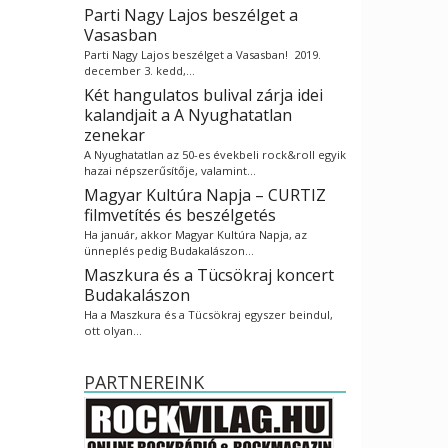
Parti Nagy Lajos beszélget a
Vasasban
Parti Nagy Lajos beszélget a Vasasban! 2019.
december 3. kedd,…
Két hangulatos bulival zárja idei
kalandjait a A Nyughatatlan
zenekar
A Nyughatatlan az 50-es évekbeli rock&roll egyik
hazai népszerűsítője, valamint…
Magyar Kultúra Napja – CURTIZ
filmvetítés és beszélgetés
Ha január, akkor Magyar Kultúra Napja, az
ünneplés pedig Budakalászon…
Maszkura és a Tücsökraj koncert
Budakalászon
Ha a Maszkura és a Tücsökraj egyszer beindul,
ott olyan…
PARTNEREINK