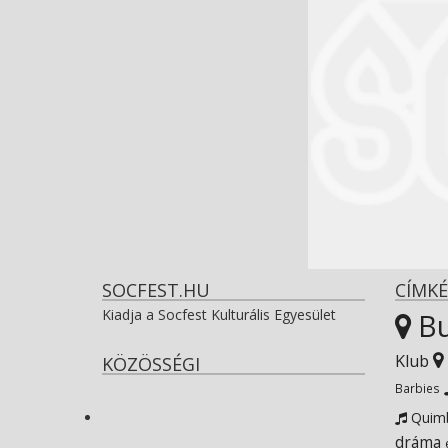
SOCFEST.HU
CÍMKÉ
Kiadja a Socfest Kulturális Egyesület
Bu
Klub
KÖZÖSSÉGI
View
Barbies
Quim
dráma