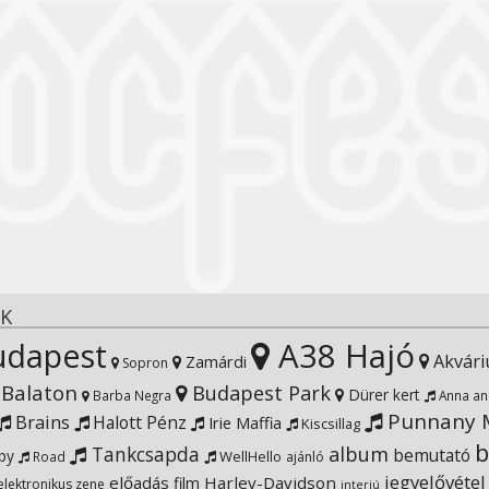
K
dapest
A38 Hajó
Akvár
Zamárdi
Sopron
Balaton
Budapest Park
Dürer kert
Barba Negra
Anna an
Punnany M
Brains
Halott Pénz
Irie Maffia
Kiscsillag
b
Tankcsapda
album
bemutató
by
WellHello
Road
ajánló
jegyelővétel
előadás
Harley-Davidson
film
elektronikus zene
interjú