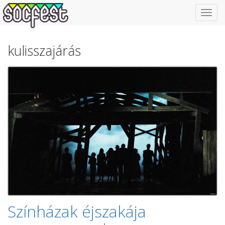
Toggl
navig
kulisszajárás
Színházak éjszakája