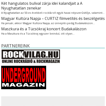
Két hangulatos bulival zárja idei kalandjait a A
Nyughatatlan zenekar
A Nyughatatlan az 50-es évekbeli rock&roll egyik hazai népszerűsítője, valamint…
Magyar Kultúra Napja – CURTIZ filmvetítés és beszélgetés
Ha január, akkor Magyar Kultúra Napja, az ünneplés pedig Budakalászon…
Maszkura és a Tücsökraj koncert Budakalászon
Ha a Maszkura és a Tücsökraj egyszer beindul, ott olyan…
PARTNEREINK