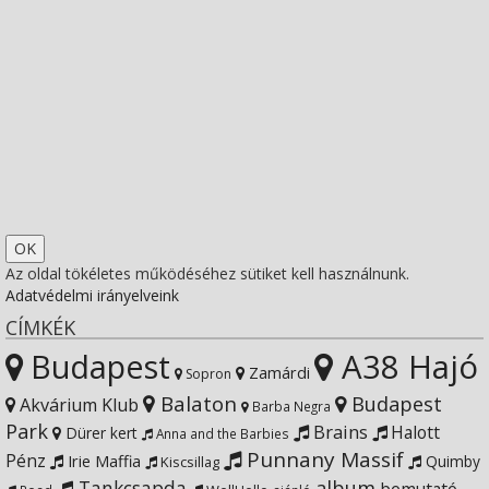
socfest’s
View
profile
socfest’s
View
on
profile
socfest’s
View
Facebook
on
profile
Socfest’s
View
Twitter
on
profile
SocfestHun’s
Az oldal tökéletes működéséhez sütiket kell használnunk.
Adatvédelmi irányelveink
Instagram
on
profile
CÍMKÉK
Budapest
A38 Hajó
YouTube
on
Zamárdi
Sopron
Balaton
Budapest
Akvárium Klub
Barba Negra
Google+
Park
Brains
Halott
Dürer kert
Anna and the Barbies
Punnany Massif
Pénz
Irie Maffia
Quimby
Kiscsillag
Tankcsapda
album