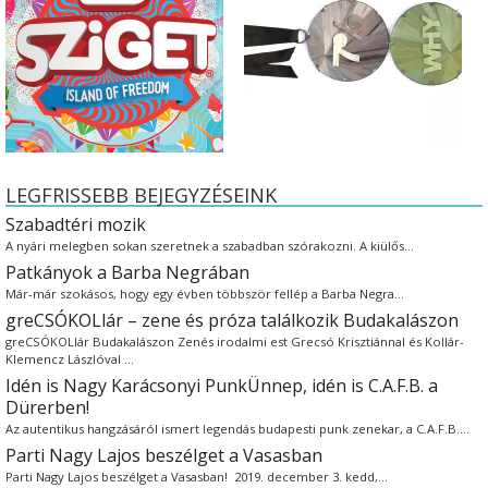
LEGFRISSEBB BEJEGYZÉSEINK
Szabadtéri mozik
A nyári melegben sokan szeretnek a szabadban szórakozni. A kiülős…
Patkányok a Barba Negrában
Már-már szokásos, hogy egy évben többször fellép a Barba Negra…
greCSÓKOLlár – zene és próza találkozik Budakalászon
greCSÓKOLlár Budakalászon Zenés irodalmi est Grecsó Krisztiánnal és Kollár-
Klemencz Lászlóval …
Idén is Nagy Karácsonyi PunkÜnnep, idén is C.A.F.B. a
Dürerben!
Az autentikus hangzásáról ismert legendás budapesti punk zenekar, a C.A.F.B.…
Parti Nagy Lajos beszélget a Vasasban
Parti Nagy Lajos beszélget a Vasasban! 2019. december 3. kedd,…