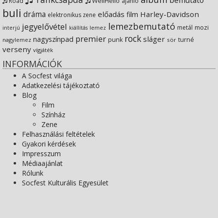
bemutató
WellHello
Road
ajánló
buli
dráma
előadás
Harley-Davidson
film
elektronikus zene
lemezbemutató
jegyelővétel
metál
mozi
lemez
interjú
kiállítás
rock
premier
sláger
nagyszínpad
punk
turné
nagylemez
sör
verseny
vígjáték
INFORMÁCIÓK
A Socfest világa
Adatkezelési tájékoztató
Blog
Film
Színház
Zene
Felhasználási feltételek
Gyakori kérdések
Impresszum
Médiaajánlat
Rólunk
Socfest Kulturális Egyesület