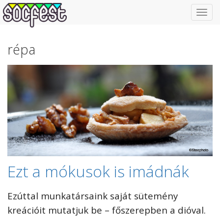
Toggl
navig
répa
Ezt a mókusok is imádnák
Ezúttal munkatársaink saját sütemény
kreációit mutatjuk be – főszerepben a dióval.