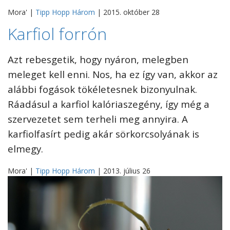
Mora' |
Tipp Hopp Három
| 2015. október 28
Karfiol forrón
Azt rebesgetik, hogy nyáron, melegben
meleget kell enni. Nos, ha ez így van, akkor az
alábbi fogások tökéletesnek bizonyulnak.
Ráadásul a karfiol kalóriaszegény, így még a
szervezetet sem terheli meg annyira. A
karfiolfasírt pedig akár sörkorcsolyának is
elmegy.
Mora' |
Tipp Hopp Három
| 2013. július 26