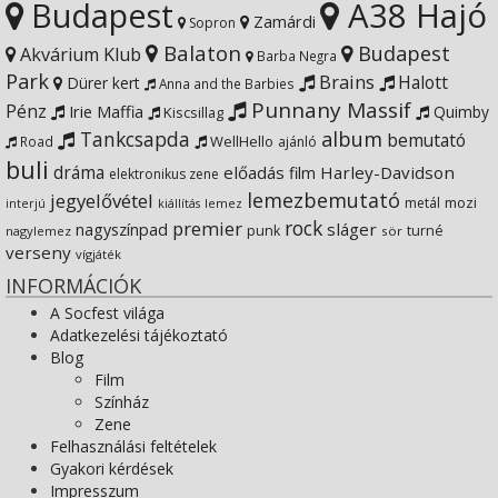
Budapest
A38 Hajó
YouTube
on
Zamárdi
Sopron
Balaton
Budapest
Akvárium Klub
Barba Negra
Google+
Park
Brains
Halott
Dürer kert
Anna and the Barbies
Punnany Massif
Pénz
Irie Maffia
Quimby
Kiscsillag
Tankcsapda
album
bemutató
WellHello
Road
ajánló
buli
dráma
előadás
Harley-Davidson
film
elektronikus zene
lemezbemutató
jegyelővétel
metál
mozi
lemez
interjú
kiállítás
rock
premier
sláger
nagyszínpad
punk
turné
nagylemez
sör
verseny
vígjáték
INFORMÁCIÓK
A Socfest világa
Adatkezelési tájékoztató
Blog
Film
Színház
Zene
Felhasználási feltételek
Gyakori kérdések
Impresszum