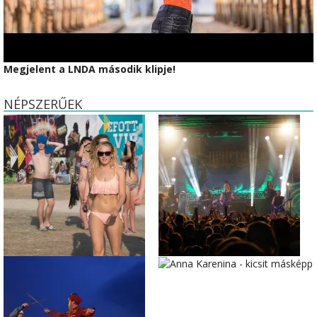
Megjelent a LNDA második klipje!
NÉPSZERŰEK