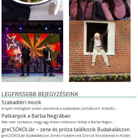
LEGFRISSEBB BEJEGYZÉSEINK
Szabadtéri mozik
A nyári melegben sokan szeretnek a szabadban szórakozni. A kiülős…
Patkányok a Barba Negrában
Már-már szokásos, hogy egy évben többször fellép a Barba Negra…
greCSÓKOLlár – zene és próza találkozik Budakalászon
greCSÓKOLlár Budakalászon Zenés irodalmi est Grecsó Krisztiánnal és Kollár-