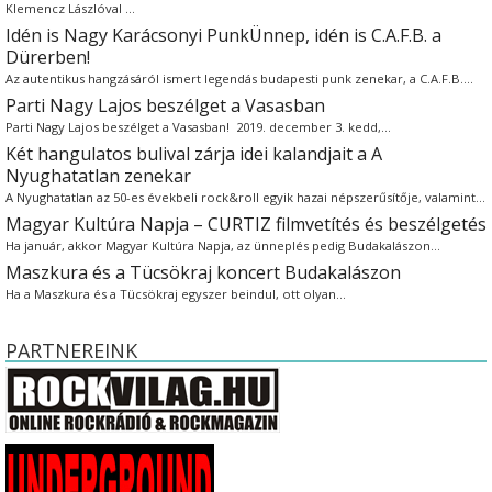
Klemencz Lászlóval …
Idén is Nagy Karácsonyi PunkÜnnep, idén is C.A.F.B. a
Dürerben!
Az autentikus hangzásáról ismert legendás budapesti punk zenekar, a C.A.F.B.…
Parti Nagy Lajos beszélget a Vasasban
Parti Nagy Lajos beszélget a Vasasban! 2019. december 3. kedd,…
Két hangulatos bulival zárja idei kalandjait a A
Nyughatatlan zenekar
A Nyughatatlan az 50-es évekbeli rock&roll egyik hazai népszerűsítője, valamint…
Magyar Kultúra Napja – CURTIZ filmvetítés és beszélgetés
Ha január, akkor Magyar Kultúra Napja, az ünneplés pedig Budakalászon…
Maszkura és a Tücsökraj koncert Budakalászon
Ha a Maszkura és a Tücsökraj egyszer beindul, ott olyan…
PARTNEREINK