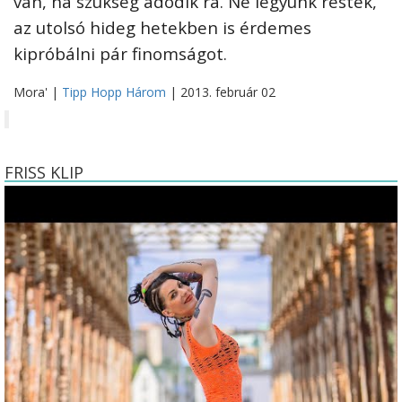
van, ha szükség adódik rá. Ne legyünk restek,
az utolsó hideg hetekben is érdemes
kipróbálni pár finomságot.
Mora' |
Tipp Hopp Három
| 2013. február 02
FRISS KLIP