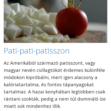
Pati-pati-patisszon
Az Amerikából származó patisszont, vagy
magyar nevén csillagtököt érdemes különféle
módokon kipróbálni, mert igen alacsony a
kalóriatartalma, és fontos tápanyagokat
tartalmaz. A hazai konyhában legtöbben csak
rántani szokták, pedig a nem túl domináló íze
miatt sok mindenhez illik.