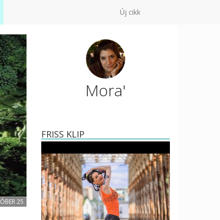
Új cikk
Mora'
FRISS KLIP
TÓBER 25