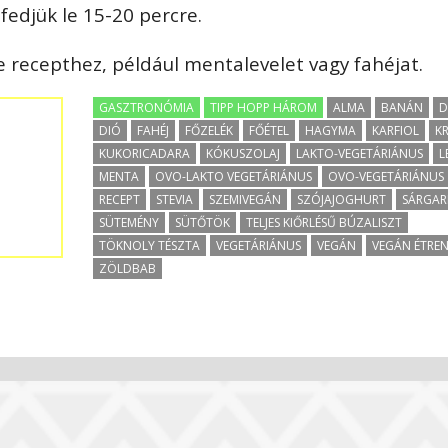
 fedjük le 15-20 percre.
e recepthez, például mentalevelet vagy fahéjat.
GASZTRONÓMIA
TIPP HOPP HÁROM
ALMA
BANÁN
D
DIÓ
FAHÉJ
FŐZELÉK
FŐÉTEL
HAGYMA
KARFIOL
K
KUKORICADARA
KÓKUSZOLAJ
LAKTO-VEGETÁRIÁNUS
L
MENTA
OVO-LAKTO VEGETÁRIÁNUS
OVO-VEGETÁRIÁNUS
RECEPT
STEVIA
SZEMIVEGÁN
SZÓJAJOGHURT
SÁRGAR
SÜTEMÉNY
SÜTŐTÖK
TELJES KIŐRLÉSŰ BÚZALISZT
TÖKNOLY TÉSZTA
VEGETÁRIÁNUS
VEGÁN
VEGÁN ÉTRE
ZÖLDBAB