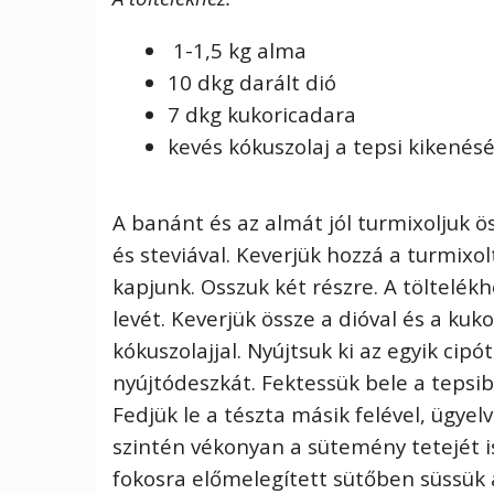
1-1,5 kg alma
10 dkg darált dió
7 dkg kukoricadara
kevés kókuszolaj a tepsi kikenés
A banánt és az almát jól turmixoljuk ös
és steviával. Keverjük hozzá a turmixol
kapjunk. Osszuk két részre. A töltelékh
levét. Keverjük össze a dióval és a kuk
kókuszolajjal. Nyújtsuk ki az egyik cipó
nyújtódeszkát. Fektessük bele a tepsibe
Fedjük le a tészta másik felével, ügye
szintén vékonyan a sütemény tetejét i
fokosra előmelegített sütőben süssük a