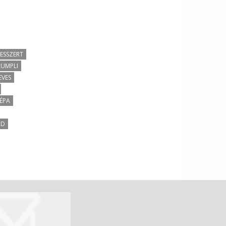
ESSZERT
RUMPLI
EVES
ÉPA
ND