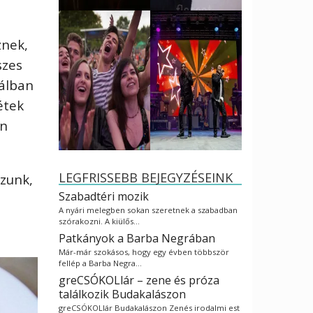
znek,
szes
tálban
étek
on
LEGFRISSEBB BEJEGYZÉSEINK
szunk,
Szabadtéri mozik
A nyári melegben sokan szeretnek a szabadban
szórakozni. A kiülős…
Patkányok a Barba Negrában
Már-már szokásos, hogy egy évben többször
fellép a Barba Negra…
greCSÓKOLlár – zene és próza
találkozik Budakalászon
greCSÓKOLlár Budakalászon Zenés irodalmi est