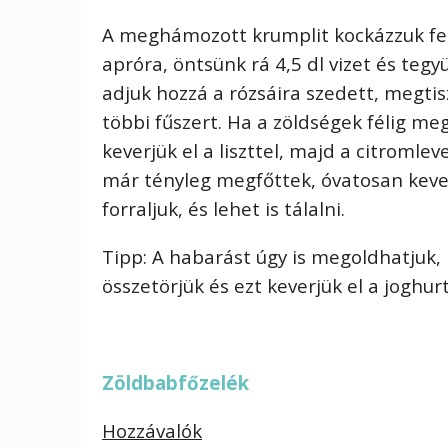
A meghámozott krumplit kockázzuk fel,
apróra, öntsünk rá 4,5 dl vizet és tegy
adjuk hozzá a rózsáira szedett, megtisz
többi fűszert. Ha a zöldségek félig meg
keverjük el a liszttel, majd a citromle
már tényleg megfőttek, óvatosan kever
forraljuk, és lehet is tálalni.
Tipp: A habarást úgy is megoldhatjuk,
összetörjük és ezt keverjük el a joghurt
Zöldbabfőzelék
Hozzávalók