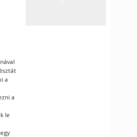
ónával
tésztát
i a
ezni a
k le
0
 egy