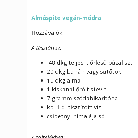
Almáspite vegán-módra
Hozzávalók
A tésztához:
40 dkg teljes kiőrlésű búzaliszt
20 dkg banán vagy sütőtök
10 dkg alma
1 kiskanál őrölt stevia
7 gramm szódabikarbóna
kb. 1 dl tisztított víz
csipetnyi himalája só
A töltelékhez: