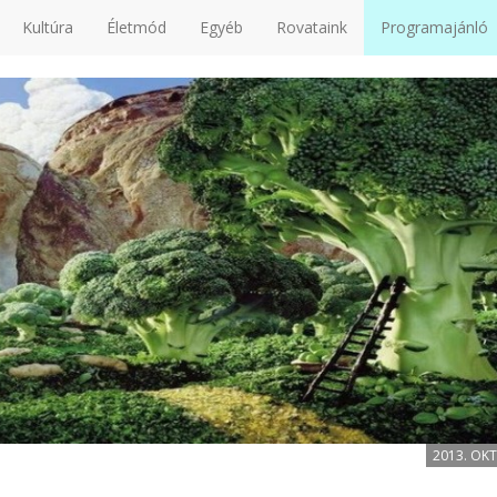
Kultúra
Életmód
Egyéb
Rovataink
Programajánló
2013. OK