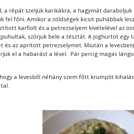
 a répát szeljük karikákra, a hagymát daraboljuk
ük fel főni. Amikor a zöldségek kicsit puhábbak les
tított karfiolt és a petrezselyem kivételével az ös
puhultak, szórjuk bele a tésztát. A joghurtot egy 
vet és az aprított petrezselymet. Miután a levesbet
jük el a habarást a lével. Pár percig magas láng
 hogy a levesből néhány szem főtt krumplit kihalá
tal.