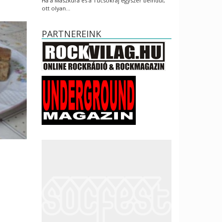
Ha a Maszkura és a Tücsökraj egyszer beindul,
ott olyan…
PARTNEREINK