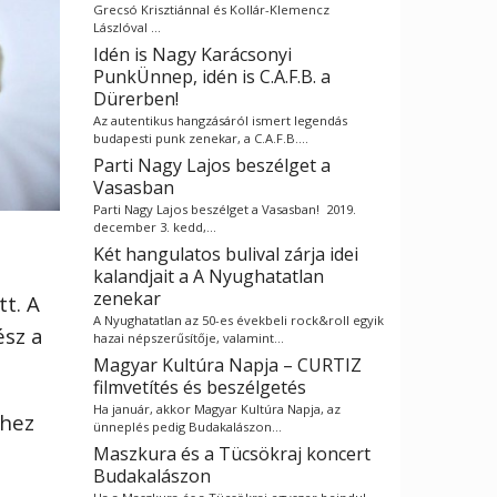
Grecsó Krisztiánnal és Kollár-Klemencz
Lászlóval …
Idén is Nagy Karácsonyi
PunkÜnnep, idén is C.A.F.B. a
Dürerben!
Az autentikus hangzásáról ismert legendás
budapesti punk zenekar, a C.A.F.B.…
Parti Nagy Lajos beszélget a
Vasasban
Parti Nagy Lajos beszélget a Vasasban! 2019.
december 3. kedd,…
Két hangulatos bulival zárja idei
kalandjait a A Nyughatatlan
zenekar
tt. A
A Nyughatatlan az 50-es évekbeli rock&roll egyik
ész a
hazai népszerűsítője, valamint…
Magyar Kultúra Napja – CURTIZ
filmvetítés és beszélgetés
Ha január, akkor Magyar Kultúra Napja, az
khez
ünneplés pedig Budakalászon…
Maszkura és a Tücsökraj koncert
Budakalászon