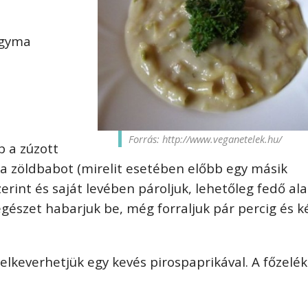
agyma
Forrás: http://www.veganetelek.hu/
b a zúzott
a zöldbabot (mirelit esetében előbb egy másik
erint és saját levében pároljuk, lehetőleg fedő ala
 egészet habarjuk be, még forraljuk pár percig és k
lkeverhetjük egy kevés pirospaprikával. A főzelé