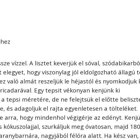
éhez
sze vízzel. A lisztet keverjük el sóval, szódabikarb
t elegyet, hogy viszonylag jól eldolgozható állagú 
ez való almát reszeljük le héjastól és nyomkodjuk k
oricadarával. Egy tepsit vékonyan kenjünk ki
t a tepsi méretére, de ne felejtsük el előtte beliszt
, és adagoljuk el rajta egyenletesen a tölteléket.
lve arra, hogy mindenhol végigérje az edényt. Kenjü
s kókuszolajjal, szurkáljuk meg óvatosan, majd 18
ranybarnára, nagyjából félóra alatt. Ha kész van,