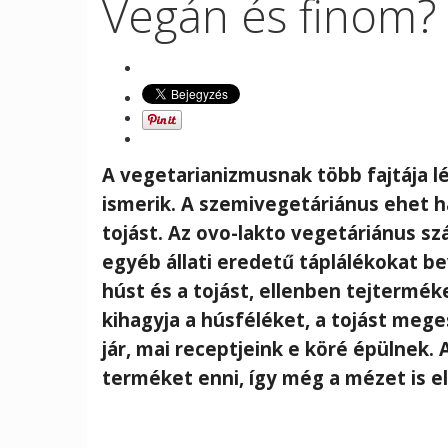
Vegán és finom? 
A vegetarianizmusnak több fajtája l
ismerik. A szemivegetáriánus ehet ha
tojást. Az ovo-lakto vegetáriánus sz
egyéb állati eredetű táplálékokat be
húst és a tojást, ellenben tejtermék
kihagyja a húsféléket, a tojást meg
jár, mai receptjeink e köré épülnek
terméket enni, így még a mézet is e