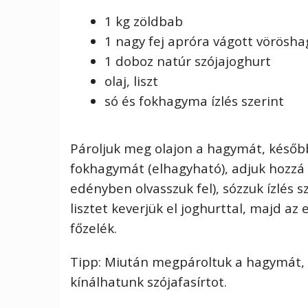
1 kg zöldbab
1 nagy fej apróra vágott vörösh
1 doboz natúr szójajoghurt
olaj, liszt
só és fokhagyma ízlés szerint
Pároljuk meg olajon a hagymát, későb
fokhagymát (elhagyható), adjuk hozzá 
edényben olvasszuk fel), sózzuk ízlés sz
lisztet keverjük el joghurttal, majd az
főzelék.
Tipp: Miután megpároltuk a hagymát, e
kínálhatunk szójafasírtot.