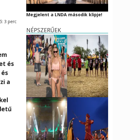
Megjelent a LNDA második klipje!
ő:
3
perc
NÉPSZERŰEK
nem
et és
 és
zi a
s
kel
detű