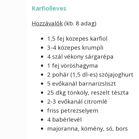
Karfiolleves
Hozzávalók
(kb. 8 adag)
1,5 fej közepes karfiol
3-4 közepes krumpli
4 szál vékony sárgarépa
1 fej vöröshagyma
2 pohár (1,5 dl-es) szójajoghurt
5 evőkanál barnarizsliszt
25 dkg tönköly, reszelt tészta
2-3 evőkanál citromlé
friss petrezselyem
4 babérlevél
majoranna, kömény, só, bors