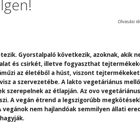
Igen!
Olvasási id
étezik. Gyorstalpaló következik, azoknak, akik 
lat és csirkét, illetve fogyaszthat tejtermékek
áműzi az életéből a húst, viszont tejtermékeket
visz a szervezetébe. A lakto vegetáriánus mellő
ek szerepelnek az étlapján. Az ovo vegetáriánu
eszi. A vegán étrend a legszigorúbb megkötések
. A vegánok nem hajlandóak semmilyen állati ere
lhagyják.