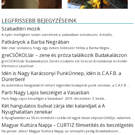
LEGFRISSEBB BEJEGYZÉSEINK
Szabadtéri mozik
A nyári melegben sokan szeretnek a szabadban szórakozni. A kiülős…
Patkányok a Barba Negrában
Már-már szokásos, hogy egy évben többször fellép a Barba Negra…
greCSÓKOLlár – zene és próza találkozik Budakalászon
greCSÓKOLlár Budakalászon Zenés irodalmi est Grecsó Krisztiánnal és Kollár-
Klemencz Lászlóval …
Idén is Nagy Karácsonyi PunkÜnnep, idén is C.A.F.B. a
Dürerben!
Az autentikus hangzásáról ismert legendás budapesti punk zenekar, a C.A.F.B.…
Parti Nagy Lajos beszélget a Vasasban
Parti Nagy Lajos beszélget a Vasasban! 2019. december 3. kedd,…
Két hangulatos bulival zárja idei kalandjait a A
Nyughatatlan zenekar
A Nyughatatlan az 50-es évekbeli rock&roll egyik hazai népszerűsítője, valamint…
Magyar Kultúra Napja – CURTIZ filmvetítés és beszélgetés
Ha január, akkor Magyar Kultúra Napja, az ünneplés pedig Budakalászon…