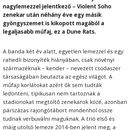
nagylemezzel jelentkező – Violent Soho
zenekar után néhány éve egy másik
gyöngyszemet is kikopott magából a
legaljasabb műfaj, ez a Dune Rats.
A banda két év alatt, egyetlen lemezzel és egy
rahedli bizonyíték hiányában, csak növényi
származéknak – kender – nevezett csodaszer
társaságában beutazta az egész világot. A
műfaji korlátokat azért ők sem tudták
ledönteni, tipikusan nem tartoznak a
stadionokat megtöltő zenekarok közé, azonban
párszázas rajongótábort mindenhol össze
tudnak verbuválni maguknak. A trió első és
máig utolsó lemeze 2014-ben jelent meg, a