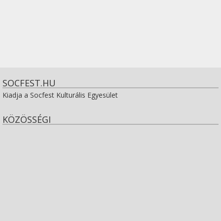
SOCFEST.HU
Kiadja a Socfest Kulturális Egyesület
KÖZÖSSÉGI
View
socfest’s
View
profile
socfest’s
View