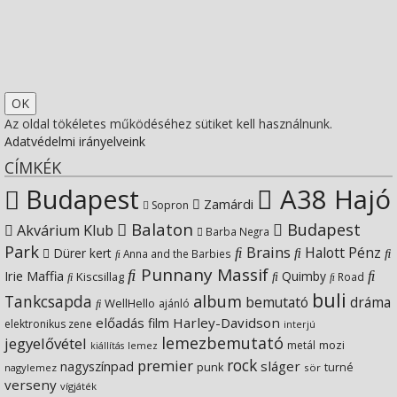
on
profile
socfest’s
View
Facebook
on
profile
Socfest’s
View
Twitter
on
profile
SocfestHun’s
Az oldal tökéletes működéséhez sütiket kell használnunk.
Adatvédelmi irányelveink
Instagram
on
profile
CÍMKÉK
Budapest
A38 Hajó
YouTube
on
Zamárdi
Sopron
Balaton
Budapest
Akvárium Klub
Barba Negra
Google+
Park
Brains
Halott Pénz
Dürer kert
Anna and the Barbies
Punnany Massif
Irie Maffia
Quimby
Kiscsillag
Road
buli
Tankcsapda
album
bemutató
dráma
WellHello
ajánló
előadás
Harley-Davidson
film
elektronikus zene
interjú
lemezbemutató
jegyelővétel
metál
mozi
lemez
kiállítás
rock
premier
sláger
nagyszínpad
punk
turné
nagylemez
sör
verseny
vígjáték