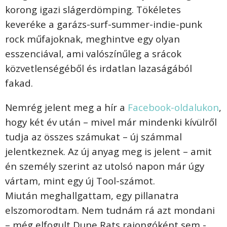
korong igazi slágerdömping. Tökéletes
keveréke a garázs-surf-summer-indie-punk
rock műfajoknak, meghintve egy olyan
esszenciával, ami valószínűleg a srácok
közvetlenségéből és irdatlan lazaságából
fakad.
Nemrég jelent meg a hír a
Facebook-oldalukon
,
hogy két év után – mivel már mindenki kívülről
tudja az összes számukat – új számmal
jelentkeznek. Az új anyag meg is jelent – amit
én személy szerint az utolsó napon már úgy
vártam, mint egy új Tool-számot.
Miután meghallgattam, egy pillanatra
elszomorodtam. Nem tudnám rá azt mondani
– még elfogult Dune Rats rajongóként sem -,