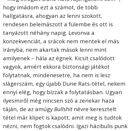
hogy imádom ezt a számot, de több
hallgatásra, ahogyan az lenni szokott,
rendesen belemászott a fülembe és ott is
tanyázott néhány napig. Levonva a
konzekvenciát, a srácok nem mentek el más
irányba, nem akartak mások lenni mint
amilyenek – hála az égnek. Kicsit csalódott
vagyok, amiért ekkora biztonsági játékot
folytatnak, mindenesetre, ha nem is lesz
slágerszám, egy újabb Dune Rats-tétel, nekem
ennyi elég, hogy bízzak a folytatásban. Ugyan
ilyesmiről még nincsen szó a zenekar haza
táján, de az amúgy
Bullshit
névre keresztelt
tétel már klipet is kapott, amit meg is tudtok
nézni, nem fogtok csalódni. Igazi házibulis punk