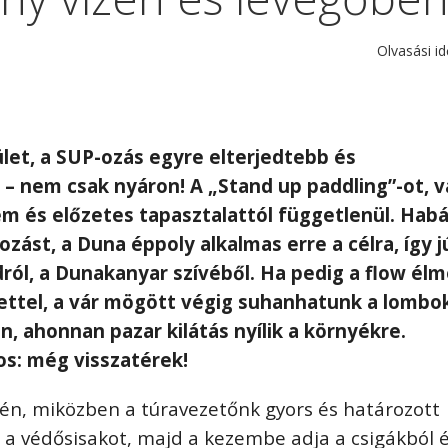
Olvasási id
let, a SUP-ozás egyre elterjedtebb és
– nem csak nyáron! A „Stand up paddling”-ot, v
em és előzetes tapasztalattól függetlenül. Habá
ást, a Duna éppoly alkalmas erre a célra, így j
dról, a Dunakanyar szívéből. Ha pedig a flow él
kettel, a vár mögött végig suhanhatunk a lombo
n, ahonnan pazar kilátás nyílik a környékre.
os: még visszatérek!
lén, miközben a túravezetőnk gyors és határozott
 a védősisakot, majd a kezembe adja a csigákból 