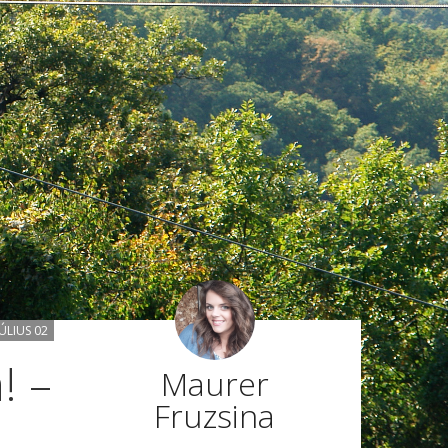
ÚLIUS 02
! –
Maurer
Fruzsina
n