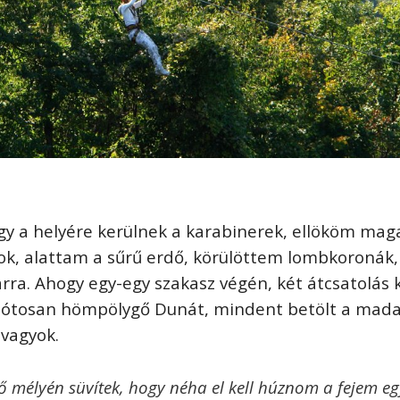
ogy a helyére kerülnek a karabinerek, ellököm ma
k, alattam a sűrű erdő, körülöttem lombkoronák,
ra. Ahogy egy-egy szakasz végén, két átcsatolás 
omótosan hömpölygő Dunát, mindent betölt a mad
 vagyok.
ő mélyén süvítek, hogy néha el kell húznom a fejem eg