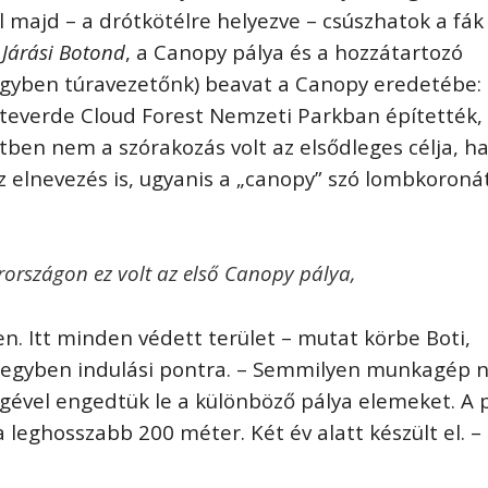
 majd – a drótkötélre helyezve – csúszhatok a fák
,
Járási Botond
, a Canopy pálya és a hozzátartozó
egyben túravezetőnk) beavat a Canopy eredetébe:
nteverde Cloud Forest Nemzeti Parkban építették,
étben nem a szórakozás volt az elsődleges célja, 
z elnevezés is, ugyanis a „canopy” szó lombkoroná
országon ez volt az első Canopy pálya,
. Itt minden védett terület – mutat körbe Boti,
 egyben indulási pontra. – Semmilyen munkagép
ségével engedtük le a különböző pálya elemeket. A 
a leghosszabb 200 méter. Két év alatt készült el. –