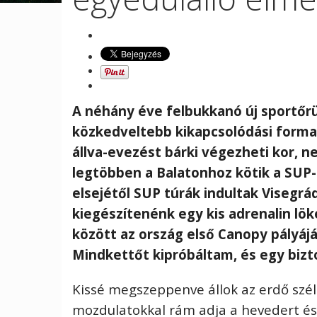
A néhány éve felbukkanó új sportőrü
közkedveltebb kikapcsolódási forma 
állva-evezést bárki végezheti kor, n
legtöbben a Balatonhoz kötik a SUP-oz
elsejétől SUP túrák indultak Visegrá
kiegészítenénk egy kis adrenalin lö
között az ország első Canopy pályájá
Mindkettőt kipróbáltam, és egy bizt
Kissé megszeppenve állok az erdő szé
mozdulatokkal rám adja a hevedert és