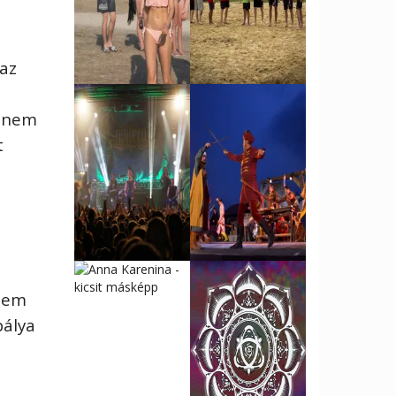
 az
hanem
t
 nem
pálya