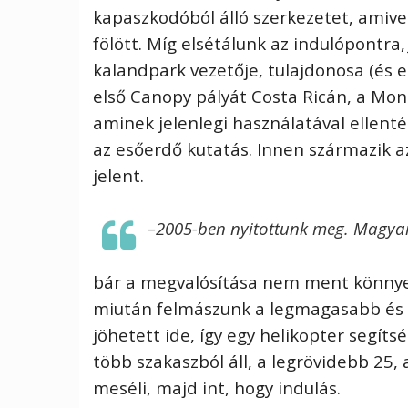
kapaszkodóból álló szerkezetet, amivel
fölött. Míg elsétálunk az indulópontra
kalandpark vezetője, tulajdonosa (és 
első Canopy pályát Costa Ricán, a Mo
aminek jelenlegi használatával ellent
az esőerdő kutatás. Innen származik a
jelent.
–2005-ben nyitottunk meg. Magyar
bár a megvalósítása nem ment könnyen
miután felmászunk a legmagasabb és
jöhetett ide, így egy helikopter segít
több szakaszból áll, a legrövidebb 25, 
meséli, majd int, hogy indulás.