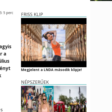
ő:
5
perc
FRISS KLIP
agyis
r a
úlius
ményt
Megjelent a LNDA második klipje!
k
NÉPSZERŰEK
és