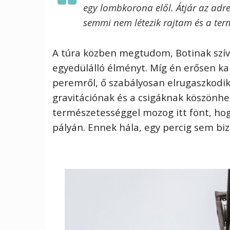
egy lombkorona elől. Átjár az adre
semmi nem létezik rajtam és a ter
A túra közben megtudom, Botinak szí
egyedülálló élményt. Míg én erősen 
peremről, ő szabályosan elrugaszkodik 
gravitációnak és a csigáknak köszönhe
természetességgel mozog itt fönt, ho
pályán. Ennek hála, egy percig sem b