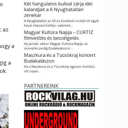
an
Két hangulatos bulival zárja idei
kalandjait a A Nyughatatlan
zenekar
A Nyughatatlan az 50-es évekbeli rock&roll egyik
hazai népszerűsítője, valamint…
 az
Magyar Kultúra Napja – CURTIZ
filmvetítés és beszélgetés
Ha január, akkor Magyar Kultúra Napja, az
hogy a
ünneplés pedig Budakalászon…
Maszkura és a Tücsökraj koncert
Budakalászon
gig a
Ha a Maszkura és a Tücsökraj egyszer beindul,
ok.
ott olyan…
PARTNEREINK