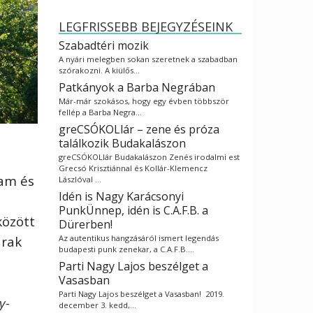
LEGFRISSEBB BEJEGYZÉSEINK
Szabadtéri mozik
A nyári melegben sokan szeretnek a szabadban
szórakozni. A kiülős…
Patkányok a Barba Negrában
Már-már szokásos, hogy egy évben többször
fellép a Barba Negra…
greCSÓKOLlár – zene és próza
találkozik Budakalászon
greCSÓKOLlár Budakalászon Zenés irodalmi est
Grecsó Krisztiánnal és Kollár-Klemencz
gam és
Lászlóval …
Idén is Nagy Karácsonyi
PunkÜnnep, idén is C.A.F.B. a
között
Dürerben!
Az autentikus hangzásáról ismert legendás
arak
budapesti punk zenekar, a C.A.F.B.…
Parti Nagy Lajos beszélget a
Vasasban
Parti Nagy Lajos beszélget a Vasasban! 2019.
y-
december 3. kedd,…