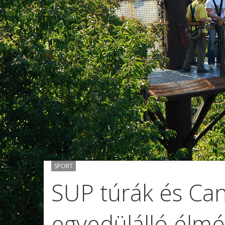
SPORT
SUP túrák és Ca
egyedülálló élmé