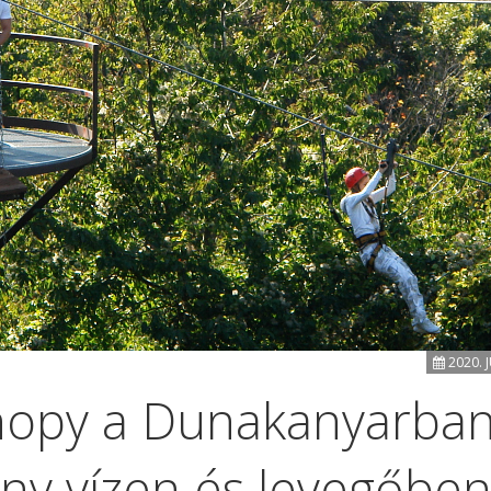
2020. J
nopy a Dunakanyarban
ny vízen és levegőbe