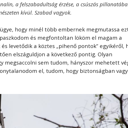
nalin, a felszabadultság érzése, a csúszás pillanatáb
mészeten kívül. Szabad vagyok.
vügye, hogy minél több embernek megmutassa ezt
kapaszkodom és megfontoltan lököm el magam a
és levetődik a köztes „pihenő pontok” egyikéről, 
tően elszáguldjon a következő pontig. Olyan
gy megsaccolni sem tudom, hányszor mehetett vé
izonytalanodom el, tudom, hogy biztonságban vagy