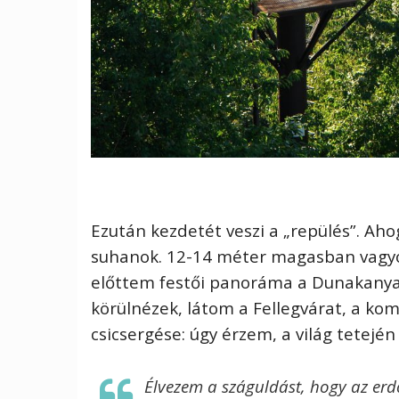
Ezután kezdetét veszi a „repülés”. Ah
suhanok. 12-14 méter magasban vagyo
előttem festői panoráma a Dunakanyar
körülnézek, látom a Fellegvárat, a k
csicsergése: úgy érzem, a világ tetején
Élvezem a száguldást, hogy az erd