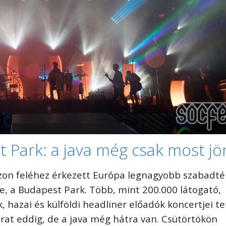
 Park: a java még csak most jö
zon feléhez érkezett Európa legnagyobb szabadté
e, a Budapest Park. Több, mint 200.000 látogató,
k, hazai és külföldi headliner előadók koncertjei t
arat eddig, de a java még hátra van. Csütörtökön