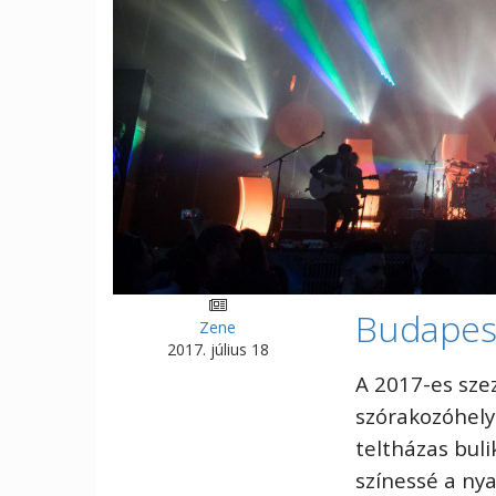
Budapest
Zene
2017. július 18
A 2017-es sze
szórakozóhely
teltházas buli
színessé a ny