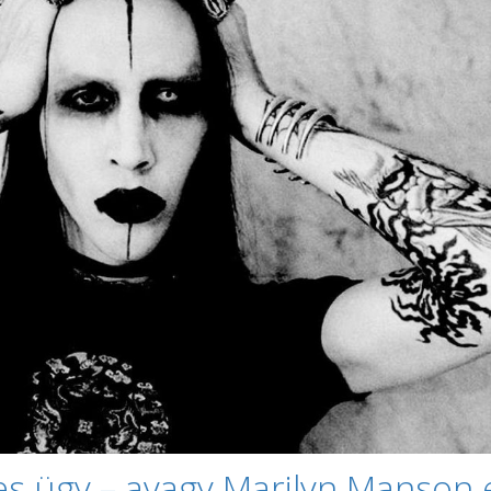
s ügy – avagy Marilyn Manson 