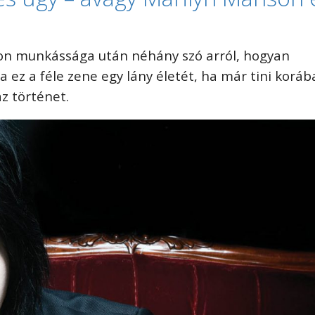
on munkássága után néhány szó arról, hogyan
a ez a féle zene egy lány életét, ha már tini korá
gaz történet.