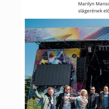
Marilyn Manso
slágerének el