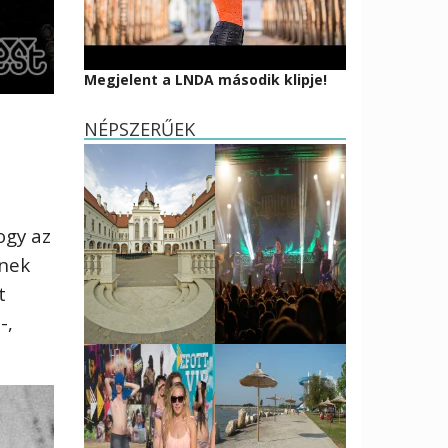
Megjelent a LNDA második klipje!
NÉPSZERŰEK
ogy az
lnek
t
-,