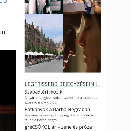
ban
LEGFRISSEBB BEJEGYZÉSEINK
Szabadtéri mozik
A nyári melegben sokan szeretnek a szabadban
szórakozni. A kiülős…
Patkányok a Barba Negrában
Már-már szokásos, hogy egy évben többször
fellép a Barba Negra…
greCSÓKOLlár – zene és próza