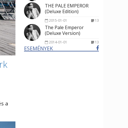
THE PALE EMPEROR
(Deluxe Edition)
2015-01-01
13
The Pale Emperor
(Deluxe Version)
2014-01-01
13
ESEMÉNYEK
rk
k
és a