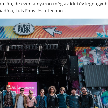
n jön, de ezen a nyáron még az idei év legnagyo
őadója, Luis Fonsi és a techno…