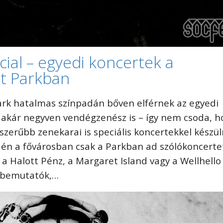
cial – egyedi koncertek a
t Parkban
rk hatalmas színpadán bőven elférnek az egyedi
y akár negyven vendégzenész is – így nem csoda, h
szerűbb zenekarai is speciális koncertekkel készü
 idén a fővárosban csak a Parkban ad szólókoncerte
a Halott Pénz, a Margaret Island vagy a Wellhello 
zbemutatók,…