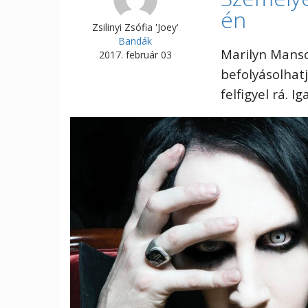
én
Zsilinyi Zsófia 'Joey'
Bandák
Marilyn Mans
2017. február 03
befolyásolhatj
felfigyel rá. I