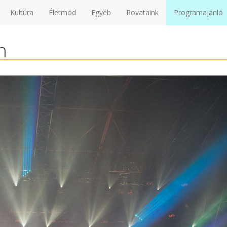
Kultúra
Életmód
Egyéb
Rovataink
Programajánló
n