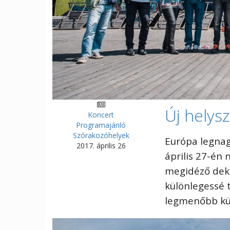
Új helys
Koncert
Programajánló
Szórakozóhelyek
Európa legnag
2017. április 26
április 27-én n
megidéző deko
különlegessé 
legmenőbb kül