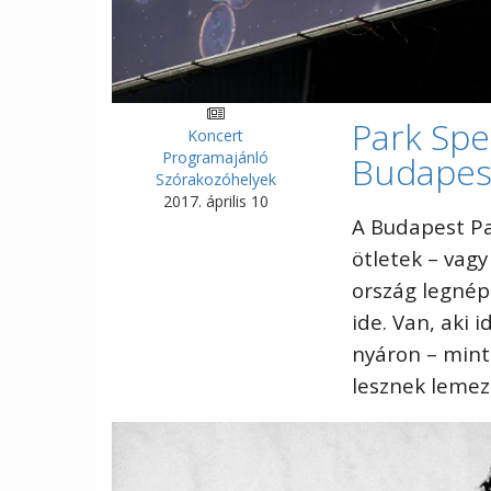
Park Spe
Koncert
Programajánló
Budapes
Szórakozóhelyek
2017. április 10
A Budapest Pa
ötletek – vag
ország legnép
ide. Van, aki
nyáron – mint 
lesznek leme