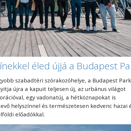
zínekkel éled újjá a Budapest Pa
yobb szabadtéri szórakozóhelye, a Budapest Par
yitja újra a kapuit teljesen új, az urbánus világot
rációval, egy vadonatúj, a hétköznapokat is
tevő helyszínnel és természetesen kedvenc hazai 
földi előadókkal.