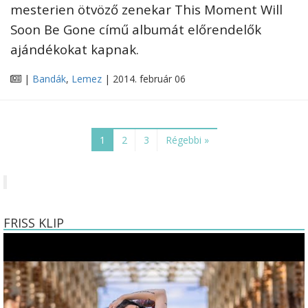
mesterien ötvöző zenekar This Moment Will
Soon Be Gone című albumát előrendelők
ajándékokat kapnak.
|
Bandák
,
Lemez
| 2014. február 06
1
2
3
Régebbi »
FRISS KLIP