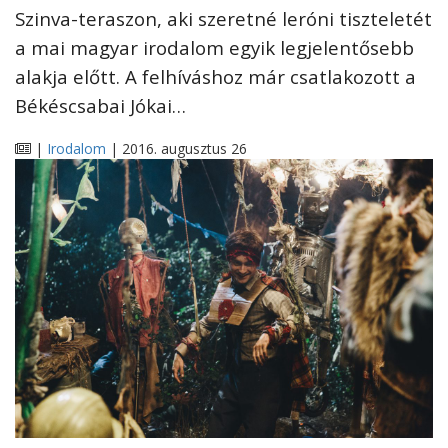
Szinva-teraszon, aki szeretné leróni tiszteletét
a mai magyar irodalom egyik legjelentősebb
alakja előtt. A felhíváshoz már csatlakozott a
Békéscsabai Jókai…
|
Irodalom
| 2016. augusztus 26