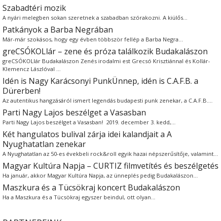
Szabadtéri mozik
A nyári melegben sokan szeretnek a szabadban szórakozni. A kiülős…
Patkányok a Barba Negrában
Már-már szokásos, hogy egy évben többször fellép a Barba Negra…
greCSÓKOLlár – zene és próza találkozik Budakalászon
greCSÓKOLlár Budakalászon Zenés irodalmi est Grecsó Krisztiánnal és Kollár-
Klemencz Lászlóval …
Idén is Nagy Karácsonyi PunkÜnnep, idén is C.A.F.B. a
Dürerben!
Az autentikus hangzásáról ismert legendás budapesti punk zenekar, a C.A.F.B.…
Parti Nagy Lajos beszélget a Vasasban
Parti Nagy Lajos beszélget a Vasasban! 2019. december 3. kedd,…
Két hangulatos bulival zárja idei kalandjait a A
Nyughatatlan zenekar
A Nyughatatlan az 50-es évekbeli rock&roll egyik hazai népszerűsítője, valamint…
Magyar Kultúra Napja – CURTIZ filmvetítés és beszélgetés
Ha január, akkor Magyar Kultúra Napja, az ünneplés pedig Budakalászon…
Maszkura és a Tücsökraj koncert Budakalászon
Ha a Maszkura és a Tücsökraj egyszer beindul, ott olyan…