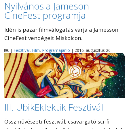
Nyilvános a Jameson
CineFest programja
Idén is pazar filmválogatás várja a Jamesson
CineFest vendégeit Miskolcon.
|
Fesztivál
,
Film
,
Programajánló
| 2016. augusztus 26
III. UbikEklektik Fesztivál
Összművészeti fesztivál, csavargató sci-fi