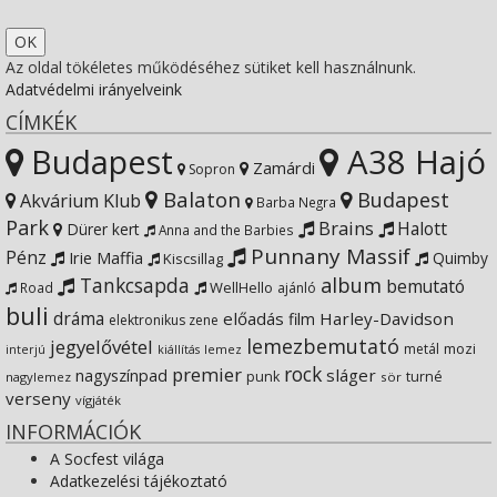
Twitter
on
profile
SocfestHun’s
Az oldal tökéletes működéséhez sütiket kell használnunk.
Adatvédelmi irányelveink
Instagram
on
profile
CÍMKÉK
Budapest
A38 Hajó
YouTube
on
Zamárdi
Sopron
Balaton
Budapest
Akvárium Klub
Barba Negra
Google+
Park
Brains
Halott
Dürer kert
Anna and the Barbies
Punnany Massif
Pénz
Irie Maffia
Quimby
Kiscsillag
Tankcsapda
album
bemutató
WellHello
Road
ajánló
buli
dráma
előadás
Harley-Davidson
film
elektronikus zene
lemezbemutató
jegyelővétel
metál
mozi
lemez
interjú
kiállítás
rock
premier
sláger
nagyszínpad
punk
turné
nagylemez
sör
verseny
vígjáték
INFORMÁCIÓK
A Socfest világa
Adatkezelési tájékoztató