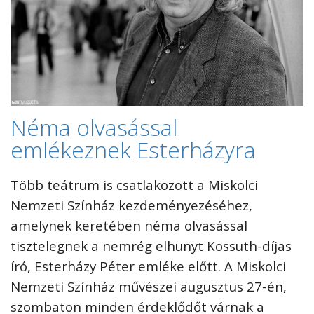
Néma olvasással
emlékeznek Esterházyra
Több teátrum is csatlakozott a Miskolci
Nemzeti Színház kezdeményezéséhez,
amelynek keretében néma olvasással
tisztelegnek a nemrég elhunyt Kossuth-díjas
író, Esterházy Péter emléke előtt. A Miskolci
Nemzeti Színház művészei augusztus 27-én,
szombaton minden érdeklődőt várnak a