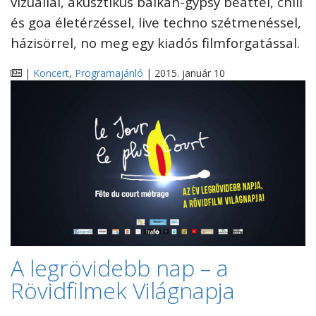
vizuállal, akusztikus balkán-gypsy beattel, chill
és goa életérzéssel, live techno szétmenéssel,
házisörrel, no meg egy kiadós filmforgatással.
|
Koncert
,
Programajánló
| 2015. január 10
A legrövidebb nap – a
Rövidfilmek Világnapja