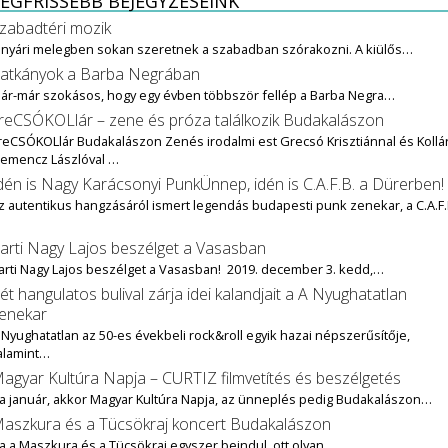
EGFRISSEBB BEJEGYZÉSEINK
zabadtéri mozik
 nyári melegben sokan szeretnek a szabadban szórakozni. A kiülős…
atkányok a Barba Negrában
ár-már szokásos, hogy egy évben többször fellép a Barba Negra…
reCSÓKOLlár – zene és próza találkozik Budakalászon
reCSÓKOLlár Budakalászon Zenés irodalmi est Grecsó Krisztiánnal és Kollár
lemencz Lászlóval …
dén is Nagy Karácsonyi PunkÜnnep, idén is C.A.F.B. a Dürerben!
z autentikus hangzásáról ismert legendás budapesti punk zenekar, a C.A.F.
…
arti Nagy Lajos beszélget a Vasasban
arti Nagy Lajos beszélget a Vasasban! 2019. december 3. kedd,…
ét hangulatos bulival zárja idei kalandjait a A Nyughatatlan
enekar
 Nyughatatlan az 50-es évekbeli rock&roll egyik hazai népszerűsítője,
alamint…
agyar Kultúra Napja – CURTIZ filmvetítés és beszélgetés
a január, akkor Magyar Kultúra Napja, az ünneplés pedig Budakalászon…
aszkura és a Tücsökraj koncert Budakalászon
a a Maszkura és a Tücsökraj egyszer beindul, ott olyan…