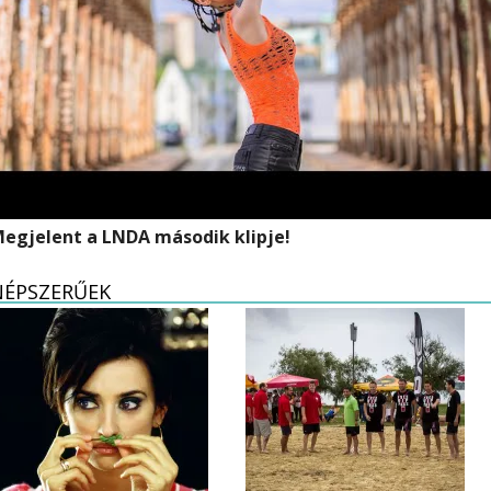
egjelent a LNDA második klipje!
NÉPSZERŰEK