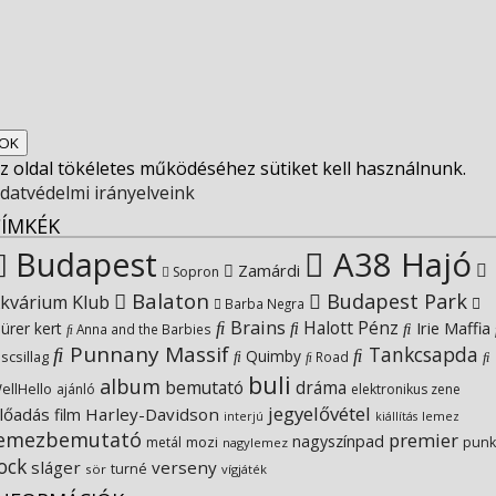
on
profile
socfest’s
View
Facebook
on
profile
Socfest’s
View
Twitter
on
profile
SocfestHun’s
z oldal tökéletes működéséhez sütiket kell használnunk.
Instagram
on
profile
datvédelmi irányelveink
CÍMKÉK
YouTube
on
Budapest
A38 Hajó
Zamárdi
Sopron
Balaton
Budapest Park
kvárium Klub
Google+
Barba Negra
Brains
Halott Pénz
Irie Maffia
ürer kert
Anna and the Barbies
Punnany Massif
Tankcsapda
Quimby
iscsillag
Road
buli
album
bemutató
dráma
ellHello
ajánló
elektronikus zene
jegyelővétel
lőadás
Harley-Davidson
film
lemez
interjú
kiállítás
lemezbemutató
premier
nagyszínpad
metál
mozi
punk
nagylemez
ock
sláger
verseny
turné
sör
vígjáték