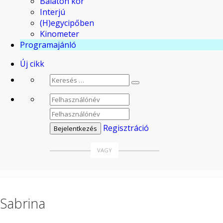
Balaton kör
Interjú
(H)egycipőben
Kinometer
Programajánló
Új cikk
Regisztráció
Sabrina