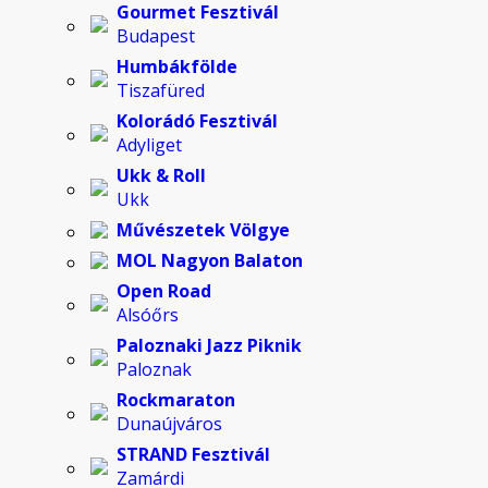
Gourmet Fesztivál
Budapest
Humbákfölde
Tiszafüred
Kolorádó Fesztivál
Adyliget
Ukk & Roll
Ukk
Művészetek Völgye
MOL Nagyon Balaton
Open Road
Alsóőrs
Paloznaki Jazz Piknik
Paloznak
Rockmaraton
Dunaújváros
STRAND Fesztivál
Zamárdi