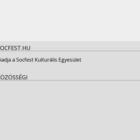
SOCFEST.HU
iadja a Socfest Kulturális Egyesület
KÖZÖSSÉGI
View
socfest’s
View
profile
socfest’s
View