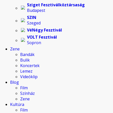
Sziget Fesztiválköztársaság
Budapest
SZIN
Szeged
VéNégy Fesztivál
VOLT Fesztivál
Sopron
Zene
Bandák
Bulik
Koncertek
Lemez
Videóklip
Blog
Film
Színház
Zene
Kultúra
Film