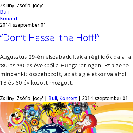
Zsilinyi Zsófia 'Joey'
Buli
Koncert
2014. szeptember 01
“Don’t Hassel the Hoff!”
Augusztus 29-én elszabadultak a régi idők dalai a
’80-as ’90-es évekből a Hungaroringen. Ez a zene
mindenkit összehozott, az átlag életkor valahol
18 és 60 év között mozgott.
Zsilinyi Zsófia 'Joey' |
Buli
,
Koncert
| 2014. szeptember 01