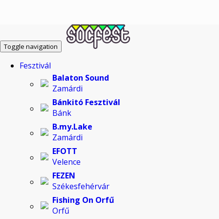
Toggle navigation
Fesztivál
Balaton Sound
Zamárdi
Bánkitó Fesztivál
Bánk
B.my.Lake
Zamárdi
EFOTT
Velence
FEZEN
Székesfehérvár
Fishing On Orfű
Orfű