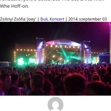
Whe Hoff-on.
Zsilinyi Zsófia 'Joey' |
Buli
,
Koncert
| 2014. szeptember 03