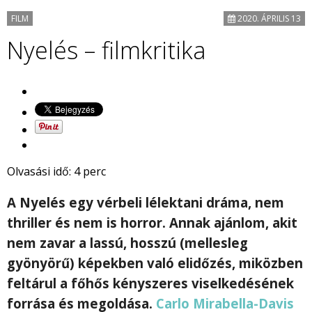
FILM
2020. ÁPRILIS 13
Nyelés – filmkritika
Olvasási idő:
4
perc
A Nyelés egy vérbeli lélektani dráma, nem
thriller és nem is horror. Annak ajánlom, akit
nem zavar a lassú, hosszú (mellesleg
gyönyörű) képekben való
elidőzés, miközben
feltárul a főhős kényszeres viselkedésének
forrása és megoldása.
Carlo Mirabella-Davis