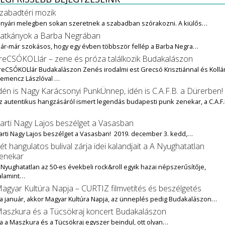
zabadtéri mozik
 nyári melegben sokan szeretnek a szabadban szórakozni. A kiülős…
atkányok a Barba Negrában
ár-már szokásos, hogy egy évben többször fellép a Barba Negra…
reCSÓKOLlár – zene és próza találkozik Budakalászon
reCSÓKOLlár Budakalászon Zenés irodalmi est Grecsó Krisztiánnal és Kollár
lemencz Lászlóval …
dén is Nagy Karácsonyi PunkÜnnep, idén is C.A.F.B. a Dürerben!
z autentikus hangzásáról ismert legendás budapesti punk zenekar, a C.A.F.
…
arti Nagy Lajos beszélget a Vasasban
arti Nagy Lajos beszélget a Vasasban! 2019. december 3. kedd,…
ét hangulatos bulival zárja idei kalandjait a A Nyughatatlan
enekar
 Nyughatatlan az 50-es évekbeli rock&roll egyik hazai népszerűsítője,
alamint…
agyar Kultúra Napja – CURTIZ filmvetítés és beszélgetés
a január, akkor Magyar Kultúra Napja, az ünneplés pedig Budakalászon…
aszkura és a Tücsökraj koncert Budakalászon
a a Maszkura és a Tücsökraj egyszer beindul, ott olyan…