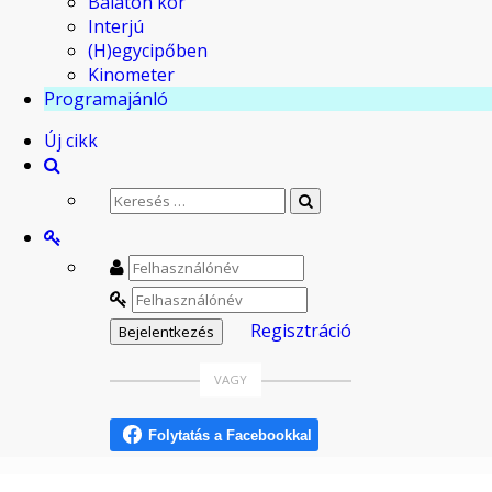
Balaton kör
Interjú
(H)egycipőben
Kinometer
Programajánló
Új cikk
Regisztráció