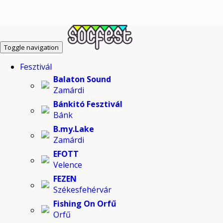
Toggle navigation
Fesztivál
Balaton Sound
Zamárdi
Bánkitó Fesztivál
Bánk
B.my.Lake
Zamárdi
EFOTT
Velence
FEZEN
Székesfehérvár
Fishing On Orfű
Orfű