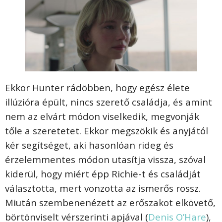
Ekkor Hunter rádöbben, hogy egész élete
illúzióra épült, nincs szerető családja, és amint
nem az elvárt módon viselkedik, megvonják
tőle a szeretetet. Ekkor megszökik és anyjától
kér segítséget, aki hasonlóan rideg és
érzelemmentes módon utasítja vissza, szóval
kiderül, hogy miért épp Richie-t és családját
választotta, mert vonzotta az ismerős rossz.
Miután szembenenézett az erőszakot elkövető,
börtönviselt vérszerinti apjával (
Denis O’Hare
),