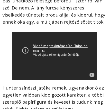
pasi unatkozó felesége befordul” sztoriról van
szó. De nem. A lány furcsa kényszeres
viselkedés tüneteit produkálja, és kiderül, hogy
ennek oka egy, a múltjában rejtőző sötét titok.
Hunter színészi játéka remek, ugyanakkor ő az
egyetlen valóban kidolgozott karakter, a többi
szereplő papírfigura és keveset is tudunk meg
róluk. Richie, valamint szülei egy