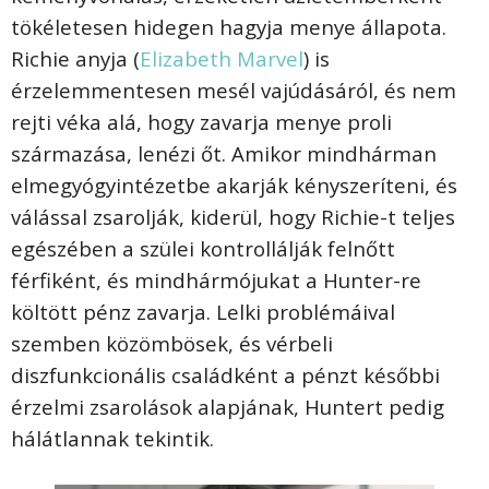
tökéletesen hidegen hagyja menye állapota.
Richie anyja (
Elizabeth Marvel
) is
érzelemmentesen mesél vajúdásáról, és nem
rejti véka alá, hogy zavarja menye proli
származása, lenézi őt. Amikor mindhárman
elmegyógyintézetbe akarják kényszeríteni, és
válással zsarolják, kiderül, hogy Richie-t teljes
egészében a szülei kontrollálják felnőtt
férfiként, és mindhármójukat a Hunter-re
költött pénz zavarja. Lelki problémáival
szemben közömbösek, és vérbeli
diszfunkcionális családként a pénzt későbbi
érzelmi zsarolások alapjának, Huntert pedig
hálátlannak tekintik.