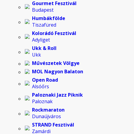
Gourmet Fesztivál
Budapest
Humbákfölde
Tiszafüred
Kolorádó Fesztivál
Adyliget
Ukk & Roll
Ukk
Művészetek Völgye
MOL Nagyon Balaton
Open Road
Alsóőrs
Paloznaki Jazz Piknik
Paloznak
Rockmaraton
Dunaújváros
STRAND Fesztivál
Zamárdi