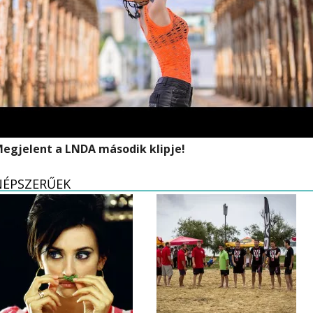
egjelent a LNDA második klipje!
NÉPSZERŰEK