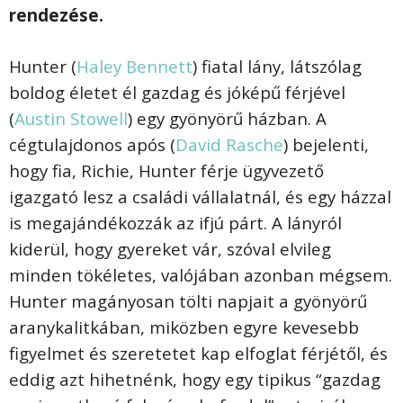
rendezése.
Hunter (
Haley Bennett
) fiatal lány, látszólag
boldog életet él gazdag és jóképű férjével
(
Austin Stowell
) egy gyönyörű házban. A
cégtulajdonos após (
David Rasche
) bejelenti,
hogy fia, Richie, Hunter férje ügyvezető
igazgató lesz a családi vállalatnál, és egy házzal
is megajándékozzák az ifjú párt. A lányról
kiderül, hogy gyereket vár, szóval elvileg
minden tökéletes, valójában azonban mégsem.
Hunter magányosan tölti napjait a gyönyörű
aranykalitkában, miközben egyre kevesebb
figyelmet és szeretetet kap elfoglat férjétől, és
eddig azt hihetnénk, hogy egy tipikus “gazdag