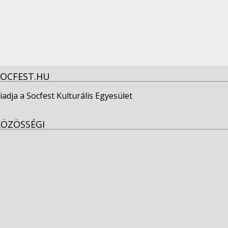
SOCFEST.HU
iadja a Socfest Kulturális Egyesület
KÖZÖSSÉGI
View
socfest’s
View
profile
socfest’s
View