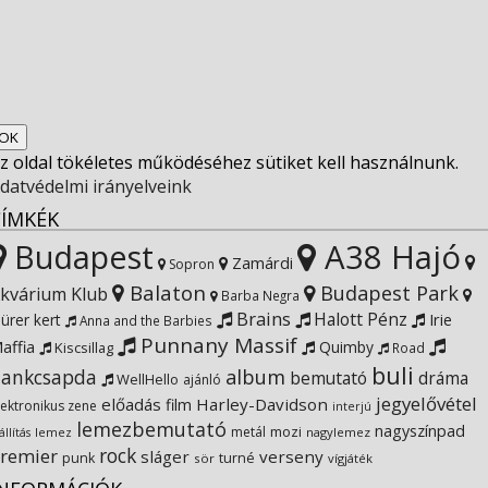
on
profile
socfest’s
View
Facebook
on
profile
Socfest’s
View
Twitter
on
profile
SocfestHun’s
z oldal tökéletes működéséhez sütiket kell használnunk.
Instagram
on
profile
datvédelmi irányelveink
CÍMKÉK
YouTube
on
Budapest
A38 Hajó
Zamárdi
Sopron
Balaton
Budapest Park
kvárium Klub
Google+
Barba Negra
Brains
Halott Pénz
Irie
ürer kert
Anna and the Barbies
Punnany Massif
affia
Quimby
Kiscsillag
Road
buli
ankcsapda
album
bemutató
dráma
WellHello
ajánló
jegyelővétel
előadás
Harley-Davidson
film
lektronikus zene
interjú
lemezbemutató
nagyszínpad
metál
mozi
lemez
nagylemez
állítás
rock
remier
sláger
verseny
punk
turné
sör
vígjáték