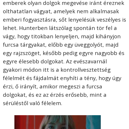
emberek olyan dolgok megevése iránt éreznek
olthatatlan vágyat, amelyek nem alkalmasak
emberi fogyasztásra, sőt lenyelésük veszélyes is
lehet. Hunterben látszólag spontán tör fel a
vágy, hogy titokban lenyeljen, majd kihányjon
furcsa tárgyakat, előbb egy üveggolyót, majd
egy rajzszöget, később pedig egyre nagyobb és
egyre élesebb dolgokat. Az evészavarnál
gyakori módon itt is a kontrollvesztettség
félelmét és fájdalmát enyhíti a tény, hogy úgy
érzi, ő irányít, amikor megeszi a furcsa
dolgokat, és ez az érzés erősebb, mint a
sérüléstől való félelem.