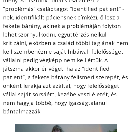
meny. A diszfunkcionális család ezt a
“problémás” családtagot “identified patient” -
nek, identifikált páciensnek címkézi, ő lesz a
fekete bárány, akinek a problémáján folyton
lehet szörnyülködni, együttérzés nélkül
kritizálni, eközben a család többi tagjának nem
kell szembenéznie saját hibáival, felelősséget
vállalni pedig végképp nem kell értük. A
játszma akkor ér véget, ha az “identified
patient”, a fekete bárány felismeri szerepét, és
önként lerakja azt azáltal, hogy felelősséget
vállal saját sorsáért, kezébe veszi életét, és
nem hagyja többé, hogy igazságtalanul
bántalmazzák.