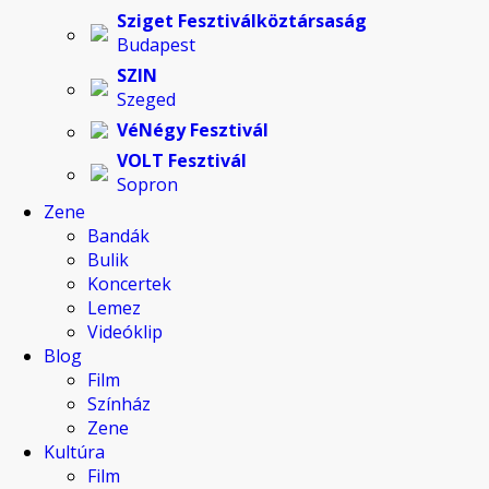
Sziget Fesztiválköztársaság
Budapest
SZIN
Szeged
VéNégy Fesztivál
VOLT Fesztivál
Sopron
Zene
Bandák
Bulik
Koncertek
Lemez
Videóklip
Blog
Film
Színház
Zene
Kultúra
Film