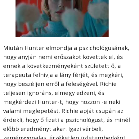
Miután Hunter elmondja a pszichológusának,
hogy anyján nemi erőszakot követtek el, és
ennek a következményeként született ő, a
terapeuta felhívja a lány férjét, és megkéri,
hogy beszéljen erről a feleségével. Richie
teljesen ignoráns, elmegy edzeni, és
megkérdezi Hunter-t, hogy hozzon -e neki
valami meglepetést. Richie apját csupán az
érdekli, hogy ő fizeti a pszichológust, és minél
előbb eredményt akar. Igazi vérbeli,
keményvonalas, érzéketlen üzletemberként