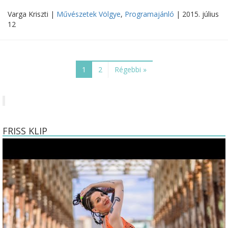
Varga Kriszti |
Művészetek Völgye
,
Programajánló
| 2015. július
12
1
2
Régebbi »
FRISS KLIP