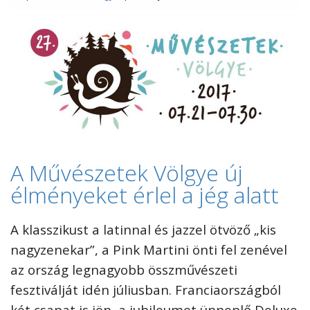
A Művészetek Völgye új
élményeket érlel a jég alatt
A klasszikust a latinnal és jazzel ötvöző „kis
nagyzenekar”, a Pink Martini önti fel zenével
az ország legnagyobb összművészeti
fesztiválját idén júliusban. Franciaországból
két csapat is jön, a jubileumot ünneplő Deluxe