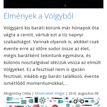
Élmények a Völgyből
Völgyjáró kis baráti körünk már hónapok óta
vágta a centit, vártuk ezt a tíz napnyi
szabadságot. Vannak olyanok is, akikkel csak
évente erre az időre sodor össze az élet,
mégis barátként tekintünk egymásra, és
különös nosztalgiával idézzük vissza az elmúlt
Völgyeket. Ez a fesztivál nem is igazán
fesztivál, inkább egy baráti találkozó, évente
ismétlődő momentumokkal,…
Mogyorósy Cintia |
Művészetek Völgye
| 2016. augusztus 08