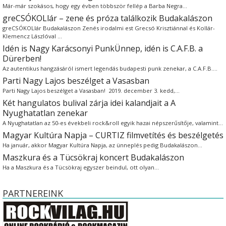
Már-már szokásos, hogy egy évben többször fellép a Barba Negra…
greCSÓKOLlár – zene és próza találkozik Budakalászon
greCSÓKOLlár Budakalászon Zenés irodalmi est Grecsó Krisztiánnal és Kollár-
Klemencz Lászlóval …
Idén is Nagy Karácsonyi PunkÜnnep, idén is C.A.F.B. a
Dürerben!
Az autentikus hangzásáról ismert legendás budapesti punk zenekar, a C.A.F.B.…
Parti Nagy Lajos beszélget a Vasasban
Parti Nagy Lajos beszélget a Vasasban! 2019. december 3. kedd,…
Két hangulatos bulival zárja idei kalandjait a A
Nyughatatlan zenekar
A Nyughatatlan az 50-es évekbeli rock&roll egyik hazai népszerűsítője, valamint…
Magyar Kultúra Napja – CURTIZ filmvetítés és beszélgetés
Ha január, akkor Magyar Kultúra Napja, az ünneplés pedig Budakalászon…
Maszkura és a Tücsökraj koncert Budakalászon
Ha a Maszkura és a Tücsökraj egyszer beindul, ott olyan…
PARTNEREINK