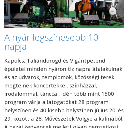
A nyár legszínesebb 10
napja
Kapolcs, Taliándörögd és Vigántpetend
épületei minden nyáron tíz napra átalakulnak
és az udvarok, templomok, közösségi terek
megtelnek koncertekkel, színházzal,
irodalommal, tánccal. Idén több mint 1500
program várja a látogatókat 28 program
helyszínen és 40 kisebb helyszínen július 20. és
29. között a 28. Művészetek Völgye alkalmából.
A hazai kedvencek mellett olyan nemzetközi