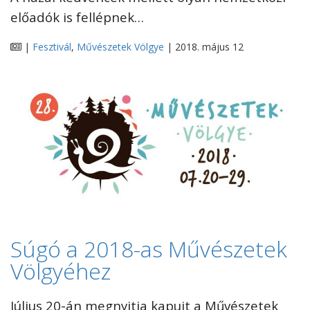
előadók is fellépnek…
|
Fesztivál
,
Művészetek Völgye
| 2018. május 12
Súgó a 2018-as Művészetek
Völgyéhez
Július 20-án megnyitja kapuit a Művészetek