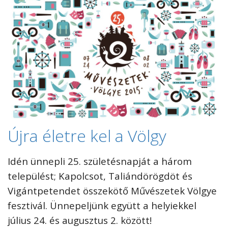
Újra életre kel a Völgy
Idén ünnepli 25. születésnapját a három
települést; Kapolcsot, Taliándörögdöt és
Vigántpetendet összekötő Művészetek Völgye
fesztivál. Ünnepeljünk együtt a helyiekkel
július 24. és augusztus 2. között!