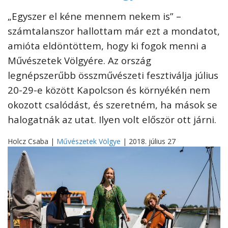
„Egyszer el kéne mennem nekem is” –
számtalanszor hallottam már ezt a mondatot,
amióta eldöntöttem, hogy ki fogok menni a
Művészetek Völgyére. Az ország
legnépszerűbb összművészeti fesztiválja július
20-29-e között Kapolcson és környékén nem
okozott csalódást, és szeretném, ha mások se
halogatnák az utat. Ilyen volt először ott járni.
Holcz Csaba |
Művészetek Völgye
| 2018. július 27