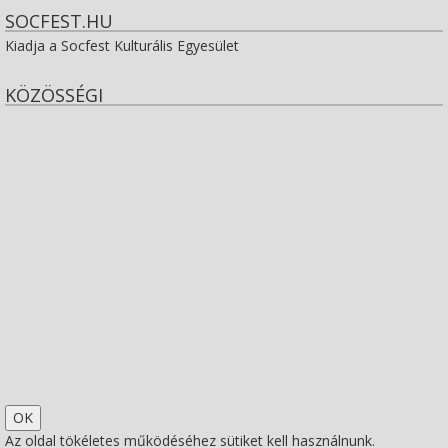
SOCFEST.HU
Kiadja a Socfest Kulturális Egyesület
KÖZÖSSÉGI
View
socfest’s
View
profile
socfest’s
View
on
profile
socfest’s
View
Facebook
on
profile
Socfest’s
View
Twitter
on
profile
SocfestHun’s
Az oldal tökéletes működéséhez sütiket kell használnunk.