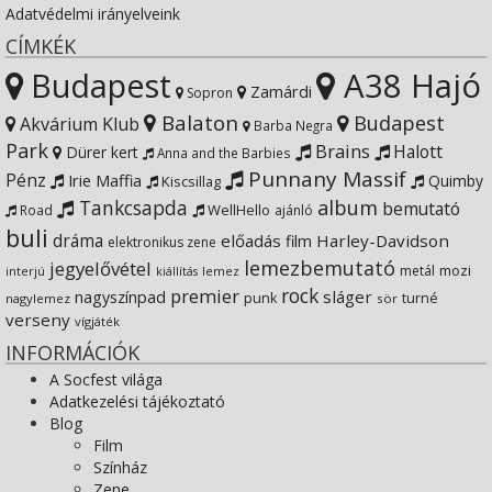
Adatvédelmi irányelveink
Instagram
on
profile
CÍMKÉK
Budapest
A38 Hajó
YouTube
on
Zamárdi
Sopron
Balaton
Budapest
Akvárium Klub
Barba Negra
Google+
Park
Brains
Halott
Dürer kert
Anna and the Barbies
Punnany Massif
Pénz
Irie Maffia
Quimby
Kiscsillag
Tankcsapda
album
bemutató
WellHello
Road
ajánló
buli
dráma
előadás
Harley-Davidson
film
elektronikus zene
lemezbemutató
jegyelővétel
metál
mozi
lemez
interjú
kiállítás
rock
premier
sláger
nagyszínpad
punk
turné
nagylemez
sör
verseny
vígjáték
INFORMÁCIÓK
A Socfest világa
Adatkezelési tájékoztató
Blog
Film
Színház
Zene