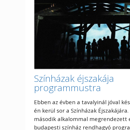
Színházak éjszakája
programmustra
Ebben az évben a tavalyinál jóval ké
én kerül sor a Színházak Éjszakájára.
második alkalommal megrendezett
budapesti színház rendhagyó progra