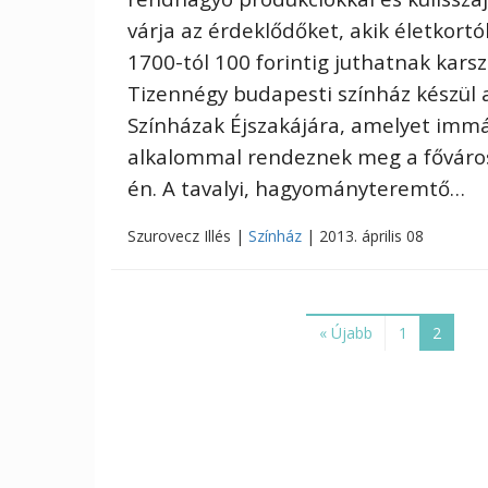
várja az érdeklődőket, akik életkort
1700-tól 100 forintig juthatnak kars
Tizennégy budapesti színház készül a
Színházak Éjszakájára, amelyet imm
alkalommal rendeznek meg a főváro
én. A tavalyi, hagyományteremtő…
Szurovecz Illés |
Színház
| 2013. április 08
« Újabb
1
2