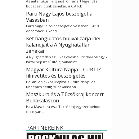
Az autentikus hangzásáról ismert legendás
budapesti punk zenekar, a C.A.F.B.…
Parti Nagy Lajos beszélget a
Vasasban
Parti Nagy Lajos beszélget a Vasasban! 2019.
december 3. kedd,…
Két hangulatos bulival zárja idei
kalandjait a A Nyughatatlan
zenekar
A Nyughatatlan az 50-es évekbeli rock&roll egyik
hazai népszerűsítője, valamint…
Magyar Kultúra Napja – CURTIZ
filmvetítés és beszélgetés
Ha január, akkor Magyar Kultúra Napja, az
ünneplés pedig Budakalászon…
Maszkura és a Tücsökraj koncert
Budakalászon
Ha a Maszkura és a Tücsökraj egyszer beindul,
ott olyan…
PARTNEREINK