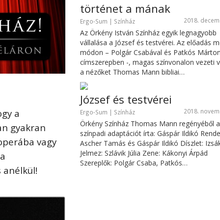
történet a mának
2018. decem
Ergo-Sum | Színház
Az Örkény István Színház egyik legnagyobb
vállalása a József és testvérei. Az előadás m
módon – Polgár Csabával és Patkós Márton
címszerepben -, magas színvonalon vezeti 
a nézőket Thomas Mann bibliai…
József és testvérei
2018. novem
ogy a
Ergo-Sum | Színház
Örkény Színház Thomas Mann regényéből 
an gyakran
színpadi adaptációt írta: Gáspár Ildikó Rend
 operába vagy
Ascher Tamás és Gáspár Ildikó Díszlet: Izsák 
Jelmez: Szlávik Júlia Zene: Kákonyi Árpád
 a
Szereplők: Polgár Csaba, Patkós…
 anélkül!