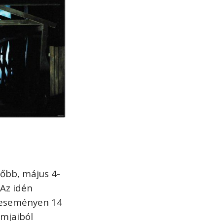
sőbb, május 4-
 Az idén
 eseményen 14
mjaiból