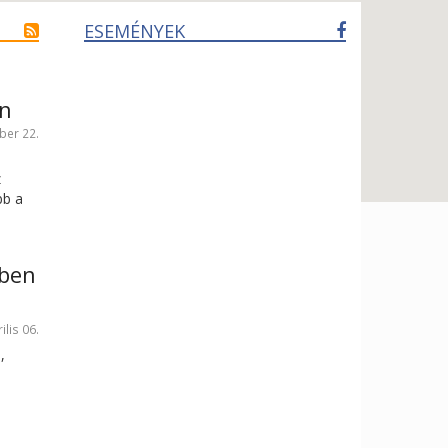
ESEMÉNYEK
en
ber 22.
z
bb a
yben
ilis 06.
,