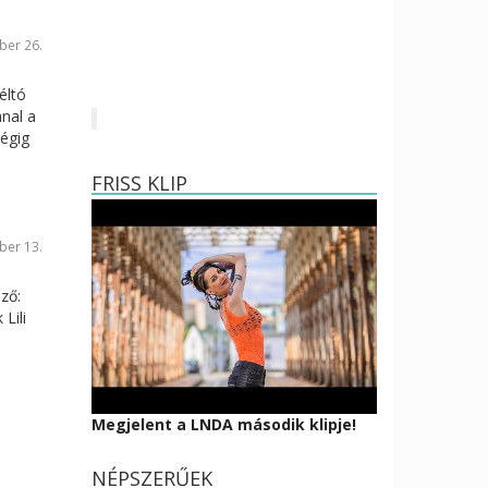
ber 26.
éltó
nal a
végig
FRISS KLIP
ber 13.
a
ező:
Lili
Megjelent a LNDA második klipje!
NÉPSZERŰEK