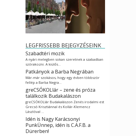
LEGFRISSEBB BEJEGYZÉSEINK
Szabadtéri mozik
A nyári melegben sokan szeretnek a szabadban
szórakozni. A kiülős…
Patkányok a Barba Negrában
Már-már szokásos, hogy egy évben többször
fellép a Barba Negra…
greCSÓKOLlár – zene és próza
találkozik Budakalászon
greCSÓKOLlár Budakalászon Zenés irodalmi est
Grecsó Krisztiánnal és Kollár-Klemencz
Lászlóval …
Idén is Nagy Karácsonyi
PunkÜnnep, idén is C.A.F.B. a
Dürerben!