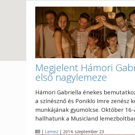
Megjelent Hámori Gabr
első nagylemeze
Hámori Gabriella énekes bemutatko
a színésznő és Poniklo Imre zenész k
munkájának gyümölcse. Október 16-á
hallhatunk a Musicland lemezboltba
|
Lemez
| 2014. szeptember 23