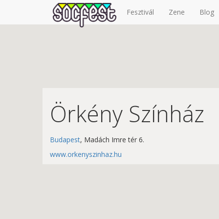
Fesztivál
Zene
Blog
Örkény Színház
Budapest
, Madách Imre tér 6.
www.orkenyszinhaz.hu