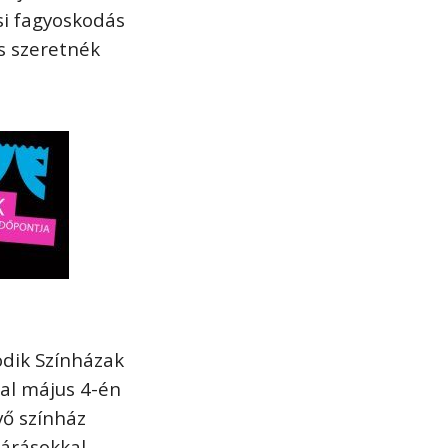
si fagyoskodás
is szeretnék
odik Színházak
al május 4-én
vő színház
járásokkal