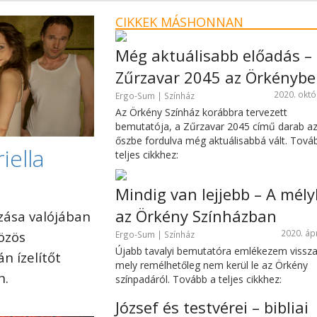
CIKKEK MÁSHONNAN
Még aktuálisabb előadás –
Zűrzavar 2045 az Örkényb
2020. októ
Ergo-Sum | Színház
Az Örkény Színház korábbra tervezett
bemutatója, a Zűrzavar 2045 című darab a
őszbe fordulva még aktuálisabbá vált. Tová
iella
teljes cikkhez:
Mindig van lejjebb – A mél
az Örkény Színházban
zása valójában
2020. ápr
özös
Ergo-Sum | Színház
Újabb tavalyi bemutatóra emlékezem vissza
n ízelítőt
mely remélhetőleg nem kerül le az Örkény
n.
színpadáról. Tovább a teljes cikkhez:
József és testvérei – bibliai