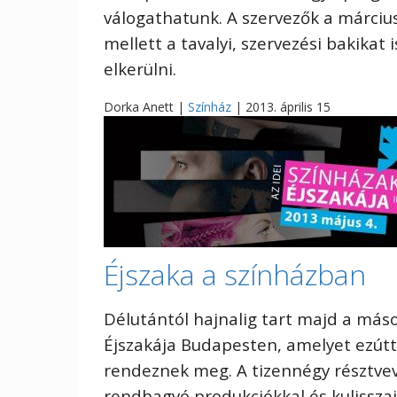
válogathatunk. A szervezők a márciu
mellett a tavalyi, szervezési bakikat 
elkerülni.
Dorka Anett |
Színház
| 2013. április 15
Éjszaka a színházban
Délutántól hajnalig tart majd a más
Éjszakája Budapesten, amelyet ezútt
rendeznek meg. A tizennégy résztve
rendhagyó produkciókkal és kulissza