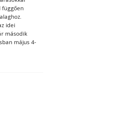
ól függően
zalaghoz.
z idei
ár második
sban május 4-