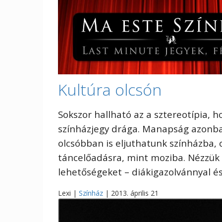
Kultúra olcsón
Sokszor hallható az a sztereotípia, h
színházjegy drága. Manapság azonb
olcsóbban is eljuthatunk színházba,
táncelőadásra, mint moziba. Nézzük
lehetőségeket – diákigazolvánnyal és
Lexi |
Színház
| 2013. április 21