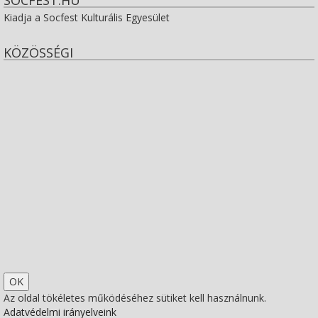
Kiadja a Socfest Kulturális Egyesület
KÖZÖSSÉGI
View
socfest’s
View
profile
socfest’s
View
on
profile
socfest’s
View
Facebook
on
profile
Socfest’s
View
Twitter
on
profile
SocfestHun’s
Az oldal tökéletes működéséhez sütiket kell használnunk.
Adatvédelmi irányelveink