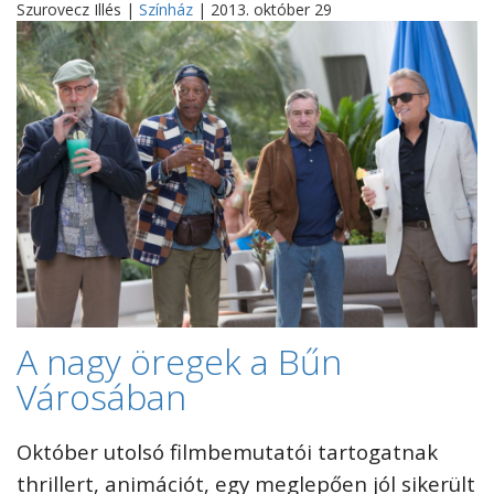
Szurovecz Illés |
Színház
| 2013. október 29
A nagy öregek a Bűn
Városában
Október utolsó filmbemutatói tartogatnak
thrillert, animációt, egy meglepően jól sikerült