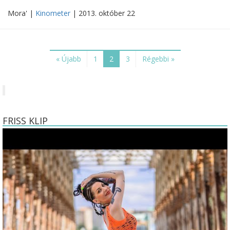
Mora' |
Kinometer
| 2013. október 22
« Újabb
1
2
3
Régebbi »
FRISS KLIP