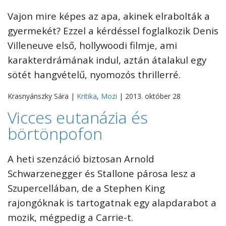
Vajon mire képes az apa, akinek elrabolták a
gyermekét? Ezzel a kérdéssel foglalkozik Denis
Villeneuve első, hollywoodi filmje, ami
karakterdrámának indul, aztán átalakul egy
sötét hangvételű, nyomozós thrillerré.
Krasnyánszky Sára |
Kritika
,
Mozi
| 2013. október 28
Vicces eutanázia és
börtönpofon
A heti szenzáció biztosan Arnold
Schwarzenegger és Stallone párosa lesz a
Szupercellában, de a Stephen King
rajongóknak is tartogatnak egy alapdarabot a
mozik, mégpedig a Carrie-t.