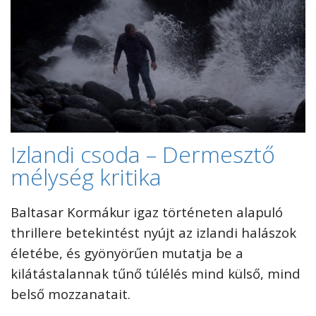
Izlandi csoda – Dermesztő
mélység kritika
Baltasar Kormákur igaz történeten alapuló
thrillere betekintést nyújt az izlandi halászok
életébe, és gyönyörűen mutatja be a
kilátástalannak tűnő túlélés mind külső, mind
belső mozzanatait.