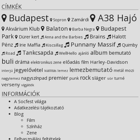
Instagram
on
profile
CÍMKÉK
Budapest
A38 Hajó
YouTube
on
Zamárdi
Sopron
Balaton
Budapest
Akvárium Klub
Barba Negra
Google+
Park
Brains
Halott
Dürer kert
Anna and the Barbies
Punnany Massif
Pénz
Irie Maffia
Quimby
Kiscsillag
Tankcsapda
album
bemutató
WellHello
Road
ajánló
buli
dráma
előadás
Harley-Davidson
film
elektronikus zene
lemezbemutató
jegyelővétel
metál
mozi
lemez
interjú
kiállítás
rock
premier
sláger
nagyszínpad
punk
turné
nagylemez
sör
verseny
vígjáték
INFORMÁCIÓK
A Socfest világa
Adatkezelési tájékoztató
Blog
Film
Színház
Zene
Felhasználási feltételek