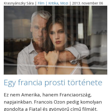
Krasnyánszky Sára |
Film | Kritika
,
Mozi
| 2013. november 06
Egy francia prosti története
Ez nem Amerika, hanem Franciaország,
napjainkban. Francois Ozon pedig komolyan
gondolta a Fiatal és gyönyörű című filmjét.