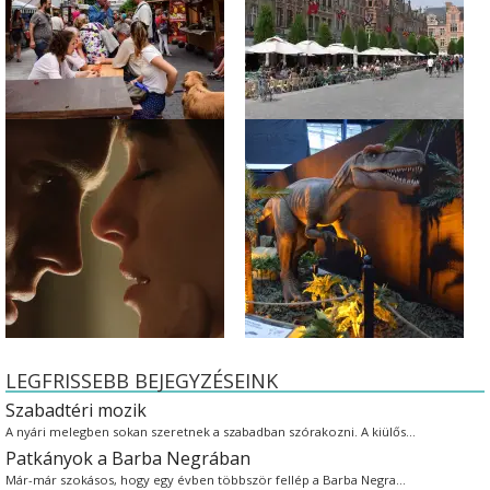
LEGFRISSEBB BEJEGYZÉSEINK
Szabadtéri mozik
A nyári melegben sokan szeretnek a szabadban szórakozni. A kiülős…
Patkányok a Barba Negrában
Már-már szokásos, hogy egy évben többször fellép a Barba Negra…