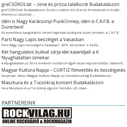
greCSÓKOLlár – zene és próza találkozik Budakalászon
greCSÓKOLlár Budakalászon Zenés irodalmi est Grecsó Krisztiánnal és Kollár-
Klemencz Lászlóval …
Idén is Nagy Karácsonyi PunkÜnnep, idén is C.A.F.B. a
Dürerben!
Az autentikus hangzásáról ismert legendás budapesti punk zenekar, a C.A.F.B.…
Parti Nagy Lajos beszélget a Vasasban
Parti Nagy Lajos beszélget a Vasasban! 2019. december 3. kedd,…
Két hangulatos bulival zárja idei kalandjait a A
Nyughatatlan zenekar
A Nyughatatlan az 50-es évekbeli rock&roll egyik hazai népszerűsítője, valamint…
Magyar Kultúra Napja – CURTIZ filmvetítés és beszélgetés
Ha január, akkor Magyar Kultúra Napja, az ünneplés pedig Budakalászon…
Maszkura és a Tücsökraj koncert Budakalászon
Ha a Maszkura és a Tücsökraj egyszer beindul, ott olyan…
PARTNEREINK