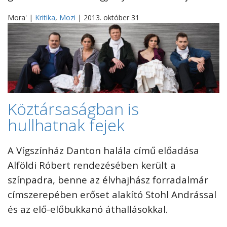
Mora' |
Kritika
,
Mozi
| 2013. október 31
Köztársaságban is
hullhatnak fejek
A Vígszínház Danton halála című előadása
Alföldi Róbert rendezésében került a
színpadra, benne az élvhajhász forradalmár
címszerepében erőset alakító Stohl Andrással
és az elő-előbukkanó áthallásokkal.