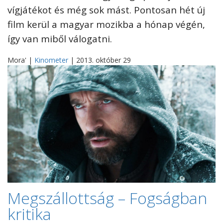
vígjátékot és még sok mást. Pontosan hét új
film kerül a magyar mozikba a hónap végén,
így van miből válogatni.
Mora' |
Kinometer
| 2013. október 29
Megszállottság – Fogságban
kritika