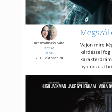
Megszáll
Krasnyánszky Sára
Vajon mire ké
Kritika
kérdéssel fogl
Mozi
2013. október 28
karakterdrámá
nyomozós thril