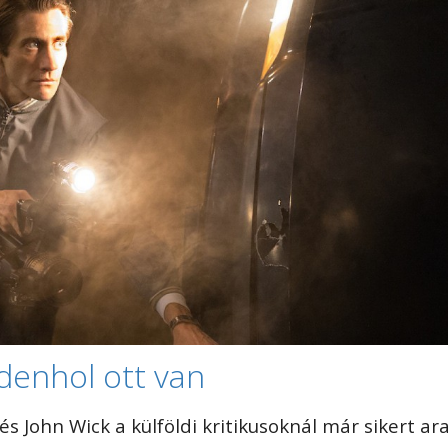
denhol ott van
g és John Wick a külföldi kritikusoknál már sikert ar