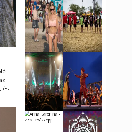
plő
az
, és