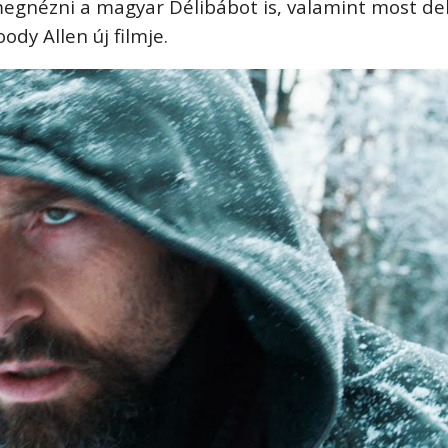
gnézni a magyar Délibábot is, valamint most de
dy Allen új filmje.