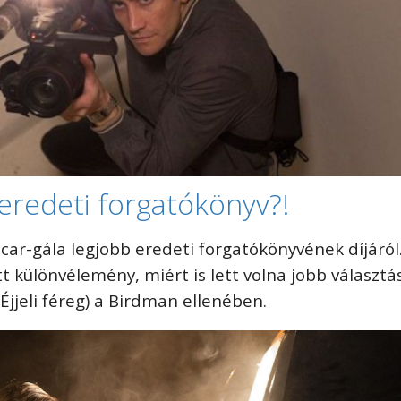
eredeti forgatókönyv?!
scar-gála legjobb eredeti forgatókönyvének díjáról
tt különvélemény, miért is lett volna jobb választá
Éjjeli féreg) a Birdman ellenében.