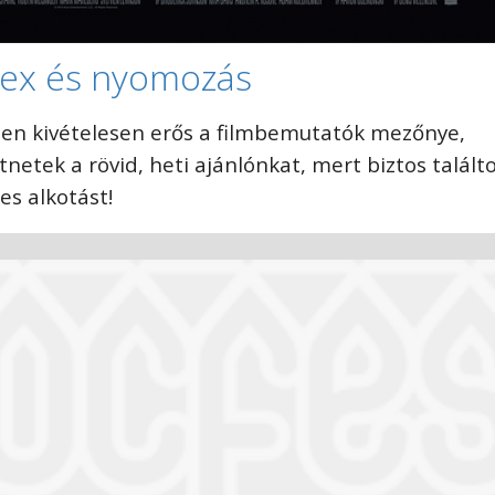
zex és nyomozás
en kivételesen erős a filmbemutatók mezőnye,
etek a rövid, heti ajánlónkat, mert biztos talált
s alkotást!