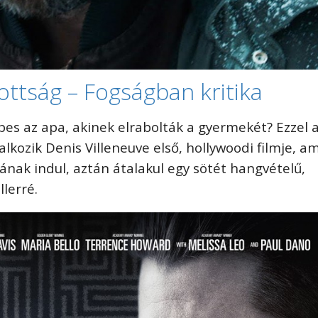
ottság – Fogságban kritika
pes az apa, akinek elrabolták a gyermekét? Ezzel 
alkozik Denis Villeneuve első, hollywoodi filmje, am
nak indul, aztán átalakul egy sötét hangvételű,
lerré.