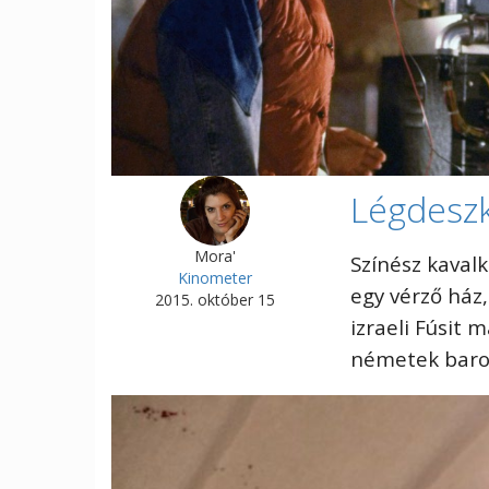
Légdeszk
Mora'
Színész kavalk
Kinometer
egy vérző ház,
2015. október 15
izraeli Fúsit 
németek baro