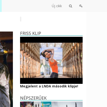
Új cikk
FRISS KLIP
Megjelent a LNDA második klipje!
NÉPSZERŰEK