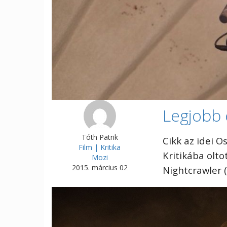
Legjobb 
Tóth Patrik
Cikk az idei O
Film | Kritika
Kritikába olto
Mozi
2015. március 02
Nightcrawler (