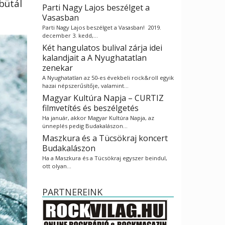
bütál
Parti Nagy Lajos beszélget a
Vasasban
Parti Nagy Lajos beszélget a Vasasban! 2019.
december 3. kedd,…
Két hangulatos bulival zárja idei
kalandjait a A Nyughatatlan
zenekar
A Nyughatatlan az 50-es évekbeli rock&roll egyik
hazai népszerűsítője, valamint…
Magyar Kultúra Napja – CURTIZ
filmvetítés és beszélgetés
Ha január, akkor Magyar Kultúra Napja, az
ünneplés pedig Budakalászon…
Maszkura és a Tücsökraj koncert
Budakalászon
Ha a Maszkura és a Tücsökraj egyszer beindul,
ott olyan…
PARTNEREINK