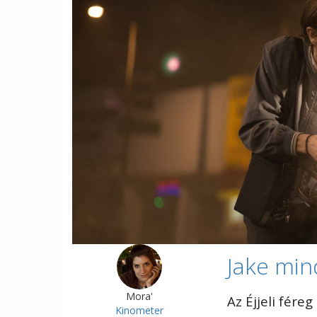
Jake min
Mora'
Az Éjjeli fére
Kinometer