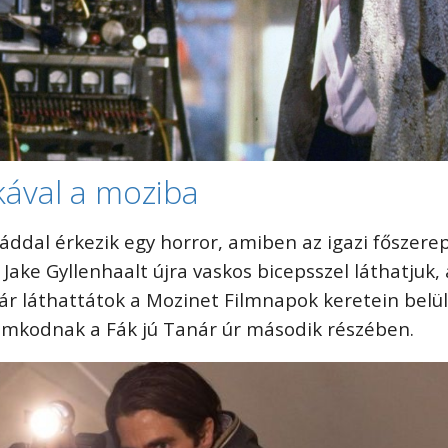
ával a moziba
áddal érkezik egy horror, amiben az igazi főszere
 Jake Gyllenhaalt újra vaskos bicepsszel láthatjuk, 
már láthattátok a Mozinet Filmnapok keretein belül
mkodnak a Fák jú Tanár úr második részében.