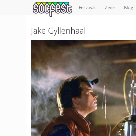
Fesztivál
Zene
Blog
Jake Gyllenhaal