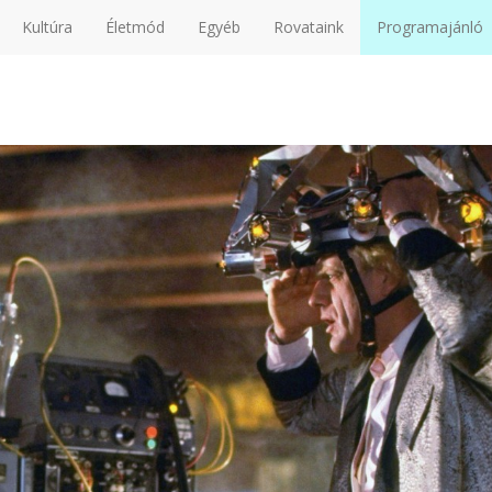
Kultúra
Életmód
Egyéb
Rovataink
Programajánló