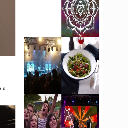
.
s a