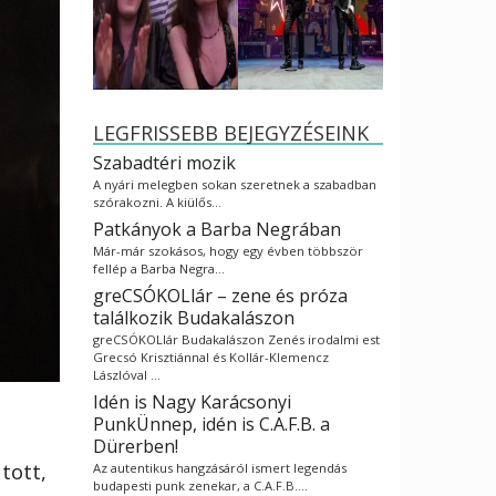
LEGFRISSEBB BEJEGYZÉSEINK
Szabadtéri mozik
A nyári melegben sokan szeretnek a szabadban
szórakozni. A kiülős…
Patkányok a Barba Negrában
Már-már szokásos, hogy egy évben többször
fellép a Barba Negra…
greCSÓKOLlár – zene és próza
találkozik Budakalászon
greCSÓKOLlár Budakalászon Zenés irodalmi est
Grecsó Krisztiánnal és Kollár-Klemencz
Lászlóval …
Idén is Nagy Karácsonyi
PunkÜnnep, idén is C.A.F.B. a
Dürerben!
atott,
Az autentikus hangzásáról ismert legendás
budapesti punk zenekar, a C.A.F.B.…