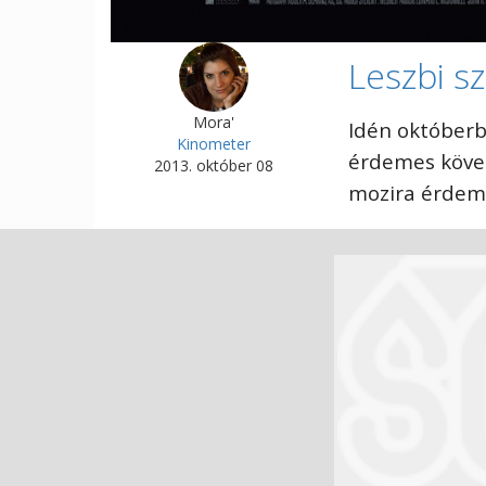
Leszbi s
Mora'
Idén októberb
Kinometer
érdemes követn
2013. október 08
mozira érdeme