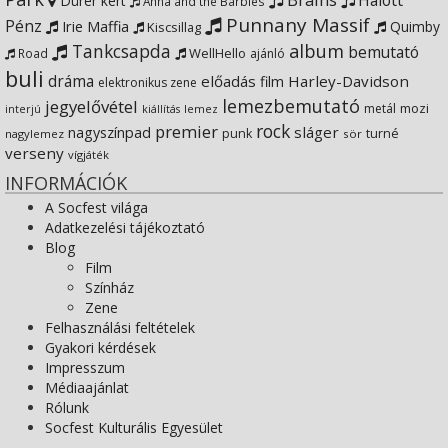
Google+
Halott
Dürer kert
Anna and the Barbies
Punnany Massif
Pénz
Irie Maffia
Quimby
Kiscsillag
Tankcsapda
album
bemutató
WellHello
Road
ajánló
buli
dráma
előadás
Harley-Davidson
film
elektronikus zene
lemezbemutató
jegyelővétel
metál
mozi
lemez
interjú
kiállítás
rock
premier
sláger
nagyszínpad
punk
turné
nagylemez
sör
verseny
vígjáték
INFORMÁCIÓK
A Socfest világa
Adatkezelési tájékoztató
Blog
Film
Színház
Zene
Felhasználási feltételek
Gyakori kérdések
Impresszum
Médiaajánlat
Rólunk
Socfest Kulturális Egyesület