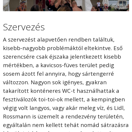
Szervezés
A szervezést alapvetően rendben találtuk,
kisebb-nagyobb problémáktól eltekintve. Eső
szerencsére csak éjszaka jelentkezett kisebb
mértékben, a kavicsos-füves terület pedig
sosem ázott fel annyira, hogy sártengerré
változzon. Nagyon sok igényes, gyakran
takarított konténeres WC-t használhattak a
fesztiválozók toi-toi-ok mellett, a kempingben
végig volt langyos, vagy akár meleg víz, és Lidl,
Rossmann is üzemelt a rendezvény területén,
egyáltalán nem kellett tehát nomád sátrazásra