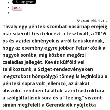
Olvasási idő:
4
perc
Tavaly egy péntek-szombat-vasárnap erejéig
már sikerült tesztelni ezt a fesztivált, a 2016-
os és az idei élmények is arról tanúskodnak,
hogy az esemény egyre jobban felzárkózik a
nagyok sorába, míg közben megőrzi
családias jellegét. Kevés külföldivel
találkoztunk, a Sziget-rendezvényeken
megszokott hömpölygő tömeg is leginkább a
pénteki napra volt jellemző, az árakat
abszolút rendben találtuk, az infrastruktúra,
a szolgáltatások sora és a “feeling” viszont
simán megfelelt a Gerendaiék nyújtotta