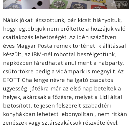
Náluk jókat játszottunk, bár kicsit hiányoltuk,
hogy legtöbbjük nem erőltette a hozzájuk való
csatlakozás lehetőségét. Az idén százötven
éves Magyar Posta remek történeti kiállítással
készült, az IBM-nél robottal beszélgettünk,
napközben fáradhatatlanul ment a habparty,
csütörtökre pedig a vidámpark is megnyílt. Az
EFOTT Challenge névre hallgató csapatos
ügyességi játékra már az első nap beteltek a
helyek, akárcsak a főzésre, melyet a Lidl által
biztosított, teljesen felszerelt szabadtéri
konyhákban lehetett lebonyolítani, nem ritkán
zenészek vagy sztárszakácsok részvételével.