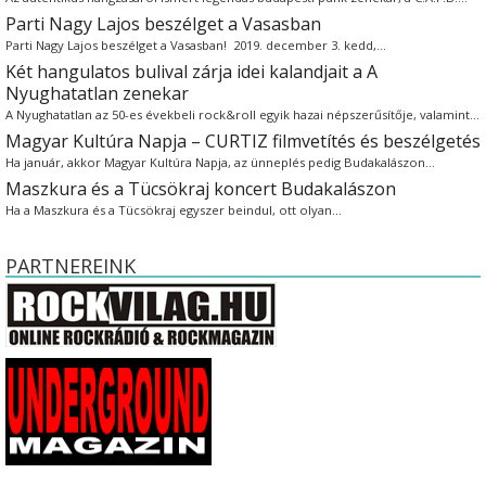
Parti Nagy Lajos beszélget a Vasasban
Parti Nagy Lajos beszélget a Vasasban! 2019. december 3. kedd,…
Két hangulatos bulival zárja idei kalandjait a A
Nyughatatlan zenekar
A Nyughatatlan az 50-es évekbeli rock&roll egyik hazai népszerűsítője, valamint…
Magyar Kultúra Napja – CURTIZ filmvetítés és beszélgetés
Ha január, akkor Magyar Kultúra Napja, az ünneplés pedig Budakalászon…
Maszkura és a Tücsökraj koncert Budakalászon
Ha a Maszkura és a Tücsökraj egyszer beindul, ott olyan…
PARTNEREINK