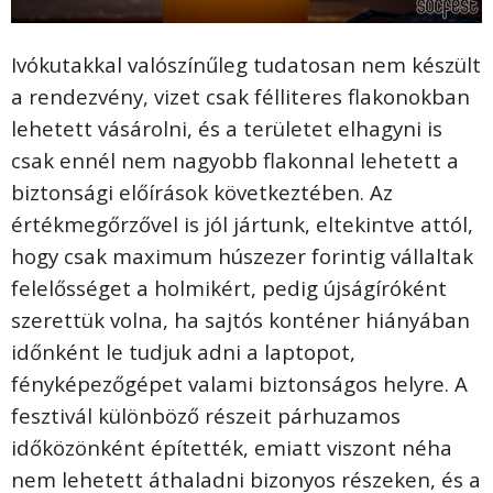
Ivókutakkal valószínűleg tudatosan nem készült
a rendezvény, vizet csak félliteres flakonokban
lehetett vásárolni, és a területet elhagyni is
csak ennél nem nagyobb flakonnal lehetett a
biztonsági előírások következtében. Az
értékmegőrzővel is jól jártunk, eltekintve attól,
hogy csak maximum húszezer forintig vállaltak
felelősséget a holmikért, pedig újságíróként
szerettük volna, ha sajtós konténer hiányában
időnként le tudjuk adni a laptopot,
fényképezőgépet valami biztonságos helyre. A
fesztivál különböző részeit párhuzamos
időközönként építették, emiatt viszont néha
nem lehetett áthaladni bizonyos részeken, és a