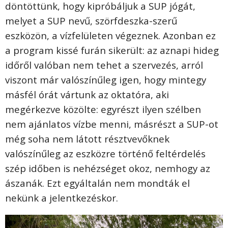
döntöttünk, hogy kipróbáljuk a SUP jógát,
melyet a SUP nevű, szörfdeszka-szerű
eszközön, a vízfelületen végeznek. Azonban ez
a program kissé furán sikerült: az aznapi hideg
időről valóban nem tehet a szervezés, arról
viszont már valószínűleg igen, hogy mintegy
másfél órát vártunk az oktatóra, aki
megérkezve közölte: egyrészt ilyen szélben
nem ajánlatos vízbe menni, másrészt a SUP-ot
még soha nem látott résztvevőknek
valószínűleg az eszközre történő feltérdelés
szép időben is nehézséget okoz, nemhogy az
ászanák. Ezt egyáltalán nem mondták el
nekünk a jelentkezéskor.