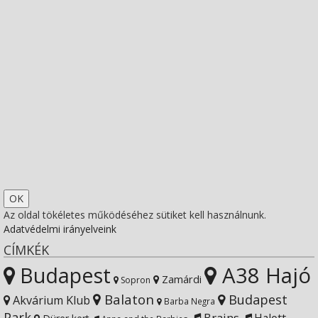
socfest’s
View
profile
socfest’s
View
on
profile
socfest’s
View
Facebook
on
profile
Socfest’s
View
Twitter
on
profile
SocfestHun’s
Az oldal tökéletes működéséhez sütiket kell használnunk.
Adatvédelmi irányelveink
Instagram
on
profile
CÍMKÉK
Budapest
A38 Hajó
YouTube
on
Zamárdi
Sopron
Balaton
Budapest
Akvárium Klub
Barba Negra
Park
Brains