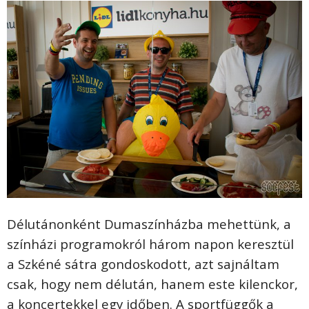
Délutánonként Dumaszínházba mehettünk, a
színházi programokról három napon keresztül
a Szkéné sátra gondoskodott, azt sajnáltam
csak, hogy nem délután, hanem este kilenckor,
a koncertekkel egy időben. A sportfüggők a