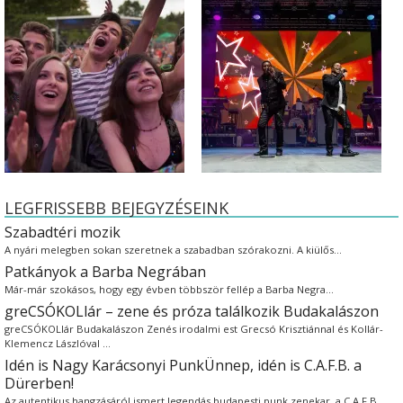
LEGFRISSEBB BEJEGYZÉSEINK
Szabadtéri mozik
A nyári melegben sokan szeretnek a szabadban szórakozni. A kiülős…
Patkányok a Barba Negrában
Már-már szokásos, hogy egy évben többször fellép a Barba Negra…
greCSÓKOLlár – zene és próza találkozik Budakalászon
greCSÓKOLlár Budakalászon Zenés irodalmi est Grecsó Krisztiánnal és Kollár-
Klemencz Lászlóval …
Idén is Nagy Karácsonyi PunkÜnnep, idén is C.A.F.B. a
Dürerben!
Az autentikus hangzásáról ismert legendás budapesti punk zenekar, a C.A.F.B.…