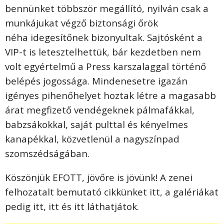
bennünket többször megállító, nyilván csak a
munkájukat végző biztonsági őrök
néha idegesítőnek bizonyultak. Sajtósként a
VIP-t is letesztelhettük, bár kezdetben nem
volt egyértelmű a Press karszalaggal történő
belépés jogossága. Mindenesetre igazán
igényes pihenőhelyet hoztak létre a magasabb
árat megfizető vendégeknek pálmafákkal,
babzsákokkal, saját pulttal és kényelmes
kanapékkal, közvetlenül a nagyszínpad
szomszédságában.
Köszönjük EFOTT, jövőre is jövünk! A zenei
felhozatalt bemutató cikkünket itt, a galériákat
pedig itt, itt és itt láthatjátok.