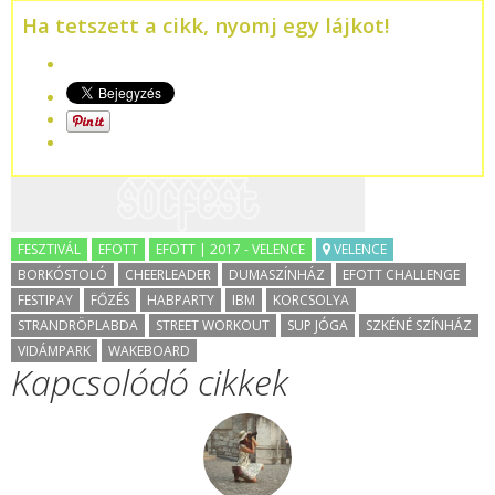
Ha tetszett a cikk, nyomj egy lájkot!
FESZTIVÁL
EFOTT
EFOTT | 2017 - VELENCE
VELENCE
BORKÓSTOLÓ
CHEERLEADER
DUMASZÍNHÁZ
EFOTT CHALLENGE
FESTIPAY
FŐZÉS
HABPARTY
IBM
KORCSOLYA
STRANDRÖPLABDA
STREET WORKOUT
SUP JÓGA
SZKÉNÉ SZÍNHÁZ
VIDÁMPARK
WAKEBOARD
Kapcsolódó cikkek