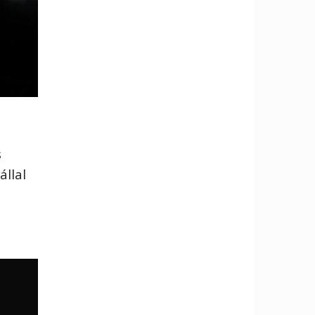
s
állal