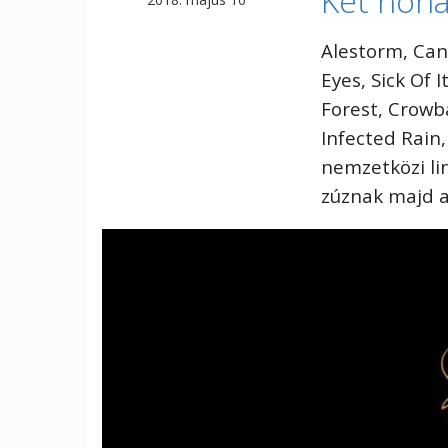
Két hóna
Alestorm,️ Can
Eyes, Sick Of I
Forest,️ Crowb
Infected Rain,
nemzetközi li
zúznak majd a