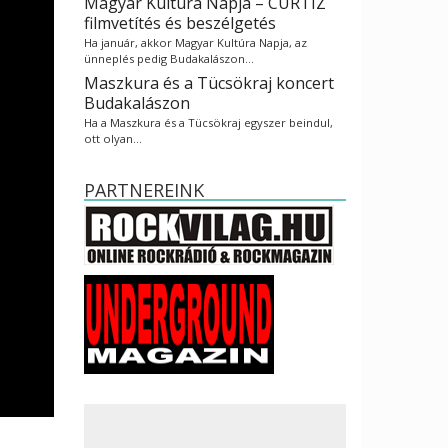
Magyar Kultúra Napja – CURTIZ
filmvetítés és beszélgetés
Ha január, akkor Magyar Kultúra Napja, az
ünneplés pedig Budakalászon…
Maszkura és a Tücsökraj koncert
Budakalászon
Ha a Maszkura és a Tücsökraj egyszer beindul,
ott olyan…
PARTNEREINK