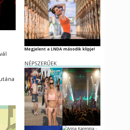
Megjelent a LNDA második klipje!
vál
NÉPSZERŰEK
 utána