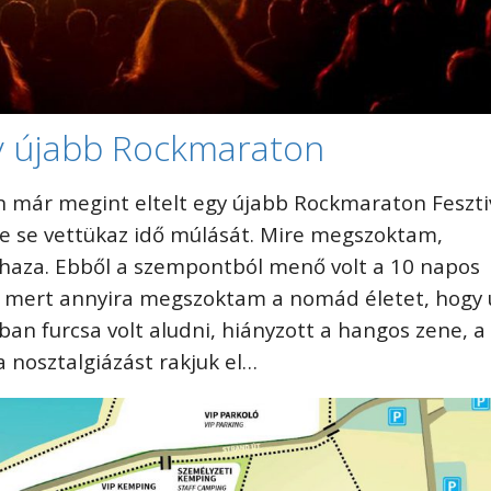
gy újabb Rockmaraton
 már megint eltelt egy újabb Rockmaraton Feszti
re se vettükaz idő múlását. Mire megszoktam,
haza. Ebből a szempontból menő volt a 10 napos
 mert annyira megszoktam a nomád életet, hogy
ban furcsa volt aludni, hiányzott a hangos zene, a
a nosztalgiázást rakjuk el…