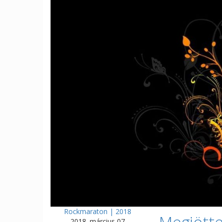
Rockmaraton | 2018
Megjötte
2018. március 07