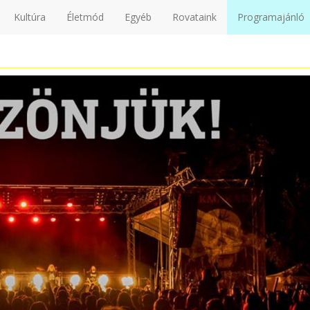
Kultúra
Életmód
Egyéb
Rovataink
Programajánló