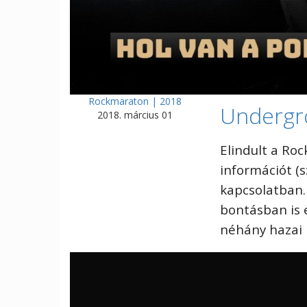
Rockmaraton | 2018
Undergr
2018. március 01
Elindult a Ro
információt (s
kapcsolatban. 
bontásban is e
néhány hazai 