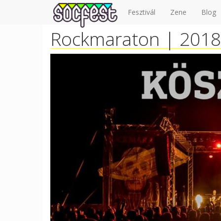
Fesztivál
Zene
Blog
Rockmaraton
| 2018