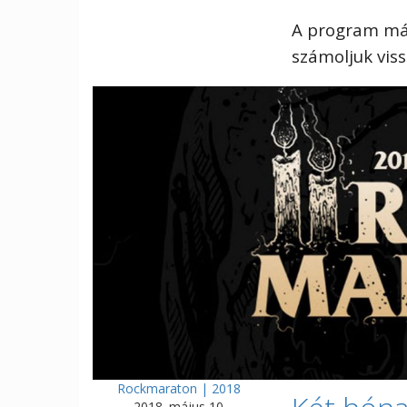
A program má
számoljuk viss
Rockmaraton | 2018
2018. május 10