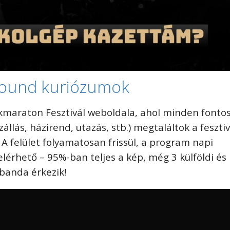
ound kuriózumok
ckmaraton Fesztivál weboldala, ahol minden fonto
zállás, házirend, utazás, stb.) megtaláltok a fesztiv
A felület folyamatosan frissül, a program napi
lérhető – 95%-ban teljes a kép, még 3 külföldi és
banda érkezik!