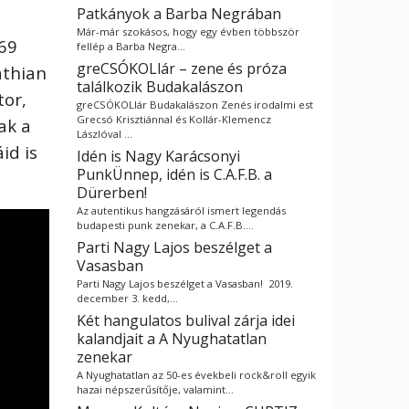
Patkányok a Barba Negrában
Már-már szokásos, hogy egy évben többször
 69
fellép a Barba Negra…
greCSÓKOLlár – zene és próza
pathian
találkozik Budakalászon
tor,
greCSÓKOLlár Budakalászon Zenés irodalmi est
Grecsó Krisztiánnal és Kollár-Klemencz
ak a
Lászlóval …
id is
Idén is Nagy Karácsonyi
PunkÜnnep, idén is C.A.F.B. a
Dürerben!
Az autentikus hangzásáról ismert legendás
budapesti punk zenekar, a C.A.F.B.…
Parti Nagy Lajos beszélget a
Vasasban
Parti Nagy Lajos beszélget a Vasasban! 2019.
december 3. kedd,…
Két hangulatos bulival zárja idei
kalandjait a A Nyughatatlan
zenekar
A Nyughatatlan az 50-es évekbeli rock&roll egyik
hazai népszerűsítője, valamint…