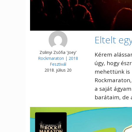
Eltelt e
Zsilinyi Zsófia 'Joey'
Kérem alássan
Rockmaraton | 2018
úgy, hogy ész
Fesztivál
2018. július 20
mehettünk is 
Rockmaraton,
a saját ágyam
barátaim, de 