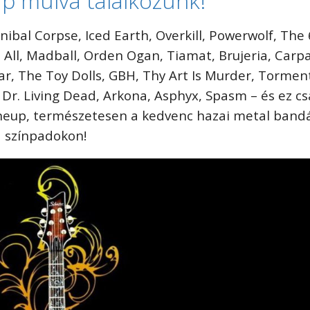
p múlva találkozunk!
nibal Corpse, Iced Earth, Overkill️, Powerwolf️, The
t All,️ Madball, Orden Ogan,️ Tiamat️, Brujeria,️ Car
ar,️ The Toy Dolls,️ GBH,️ Thy Art Is Murder, ️Tormen
 ️Dr. Living Dead,️ Arkona, Asphyx, Spasm – és ez cs
neup, természetesen a kedvenc hazai metal bandá
 színpadokon!