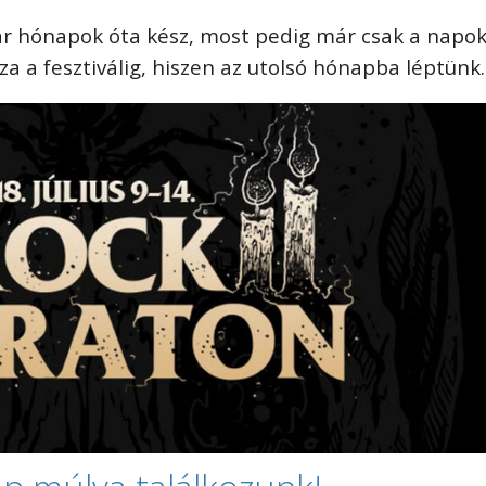
r hónapok óta kész, most pedig már csak a napo
za a fesztiválig, hiszen az utolsó hónapba léptünk.