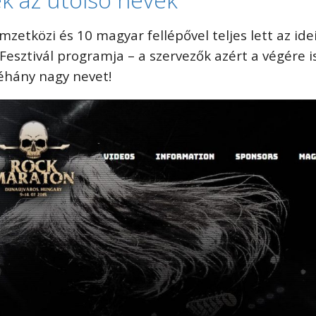
mzetközi és 10 magyar fellépővel teljes lett az ide
esztivál programja – a szervezők azért a végére i
éhány nagy nevet!